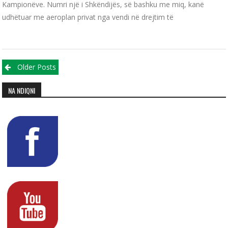
Kampionëve. Numri një i Shkëndijës, së bashku me miq, kanë
udhëtuar me aeroplan privat nga vendi në drejtim të
Posts navigation
Older Posts
NA NDIQNI