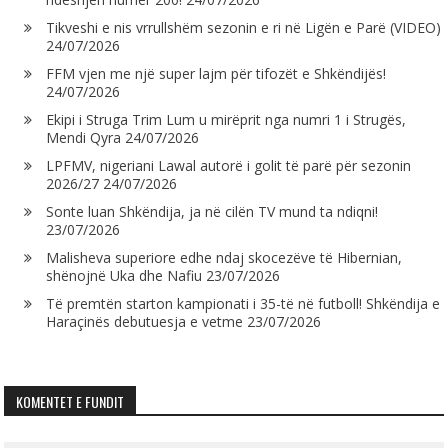
Tikveshi e nis vrrullshëm sezonin e ri në Ligën e Parë (VIDEO)
24/07/2026
FFM vjen me një super lajm për tifozët e Shkëndijës!
24/07/2026
Ekipi i Struga Trim Lum u mirëprit nga numri 1 i Strugës,
Mendi Qyra
24/07/2026
LPFMV, nigeriani Lawal autorë i golit të parë për sezonin
2026/27
24/07/2026
Sonte luan Shkëndija, ja në cilën TV mund ta ndiqni!
23/07/2026
Malisheva superiore edhe ndaj skocezëve të Hibernian,
shënojnë Uka dhe Nafiu
23/07/2026
Të premtën starton kampionati i 35-të në futboll! Shkëndija e
Haraçinës debutuesja e vetme
23/07/2026
KOMENTET E FUNDIT