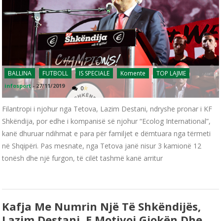
BALLINA
FUTBOLL
IS SPECIALE
Komente
TOP LAJME
infosport
-
27/11/2019
0
Filantropi i njohur nga Tetova, Lazim Destani, ndryshe pronar i KF
Shkëndija, por edhe i kompanisë së njohur “Ecolog International”,
kanë dhuruar ndihmat e para për familjet e dëmtuara nga tërmeti
në Shqipëri. Pas mesnate, nga Tetova janë nisur 3 kamionë 12
tonësh dhe një furgon, të cilët tashmë kanë arritur
Kafja Me Numrin Një Të Shkëndijës,
Lazim Destani, E Motivoi Gjokën Dhe