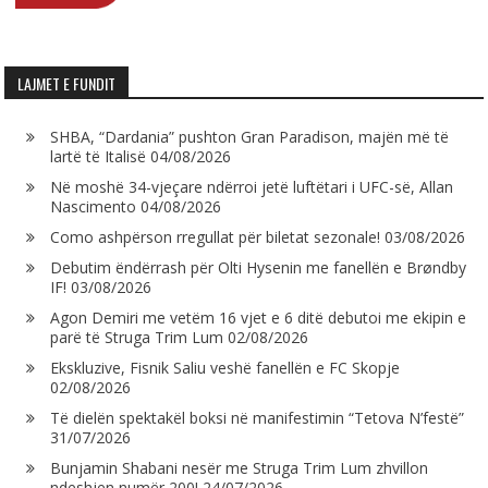
LAJMET E FUNDIT
SHBA, “Dardania” pushton Gran Paradison, majën më të
lartë të Italisë
04/08/2026
Në moshë 34-vjeçare ndërroi jetë luftëtari i UFC-së, Allan
Nascimento
04/08/2026
Como ashpërson rregullat për biletat sezonale!
03/08/2026
Debutim ëndërrash për Olti Hysenin me fanellën e Brøndby
IF!
03/08/2026
Agon Demiri me vetëm 16 vjet e 6 ditë debutoi me ekipin e
parë të Struga Trim Lum
02/08/2026
Ekskluzive, Fisnik Saliu veshë fanellën e FC Skopje
02/08/2026
Të dielën spektakël boksi në manifestimin “Tetova N’festë”
31/07/2026
Bunjamin Shabani nesër me Struga Trim Lum zhvillon
ndeshjen numër 200!
24/07/2026