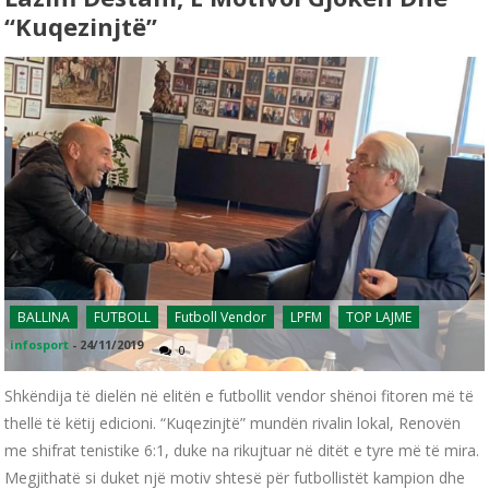
“kuqezinjtë”
BALLINA
FUTBOLL
Futboll Vendor
LPFM
TOP LAJME
infosport
-
24/11/2019
0
Shkëndija të dielën në elitën e futbollit vendor shënoi fitoren më të
thellë të këtij edicioni. “Kuqezinjtë” mundën rivalin lokal, Renovën
me shifrat tenistike 6:1, duke na rikujtuar në ditët e tyre më të mira.
Megjithatë si duket një motiv shtesë për futbollistët kampion dhe