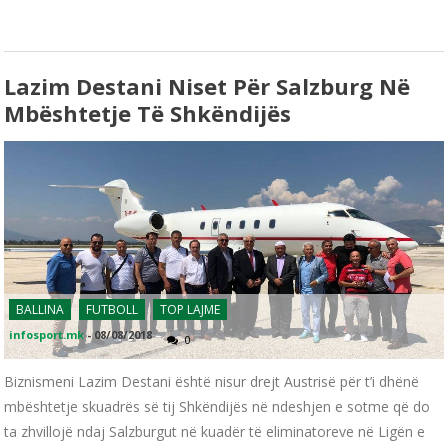
Lazim Destani Niset Për Salzburg Në
Mbështetje Të Shkëndijës
BALLINA
FUTBOLL
TOP LAJME
infosport.mk
-
08/08/2018
0
Biznismeni Lazim Destani është nisur drejt Austrisë për t’i dhënë
mbështetje skuadrës së tij Shkëndijës në ndeshjen e sotme që do
ta zhvillojë ndaj Salzburgut në kuadër të eliminatoreve në Ligën e