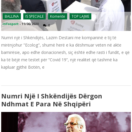
BALLINA
IS SPECIALE
Komente
TOP LAJME
infosport
-
11/06/2020
0
Numri një i Shkëndijës, Lazim Destani me kompaninë e tij të
mirënjohur "Ecolog", shumë herë e ka dëshmuar veten në akte
bamirësie, apo edhe donacionesh, siç është edhe rasti i fundit, e që
ka të bëjë me testet për “Covid 19”, një realitet që tashmë ka
kapluar gjithë Botën, e
Numri Një I Shkëndijës Dërgon
Ndhmat E Para Në Shqipëri