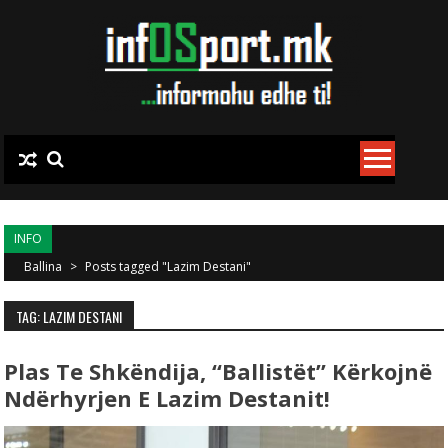
Skip to content
INFO
Ballina
>
Posts tagged "Lazim Destani"
TAG: LAZIM DESTANI
Plas Te Shkëndija, “Ballistët” Kërkojnë
Ndërhyrjen E Lazim Destanit!