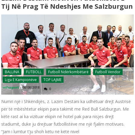
Tij Në Prag Të Ndeshjes Me Salzburgun
BALLINA
FUTBOLL
Futboll Ndërkombëtarë
Futboll Vendor
Liga E Kampionëve
TOP LAJME
infosport
-
08/08/2018
0
Numri një i Shkëndijës, z. Lazim Destani ka udhëtuar drejt Austrisë
për të mbështetur ekipin para takimit me Red Bull Salzburgun. Me
këtë rast ai ka vizituar ekipin në hotel pak para nisjes drejt
stadiumit, duke ju drejtuar futbollistëve me një fjalim motivues.
“Jam i lumtur t’ju shoh këtu në këtë nivel