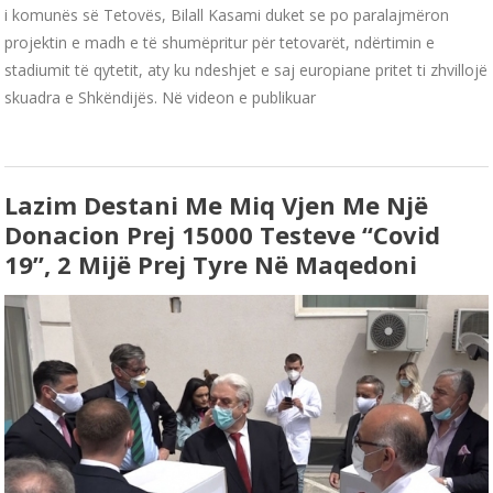
i komunës së Tetovës, Bilall Kasami duket se po paralajmëron
projektin e madh e të shumëpritur për tetovarët, ndërtimin e
stadiumit të qytetit, aty ku ndeshjet e saj europiane pritet ti zhvillojë
skuadra e Shkëndijës. Në videon e publikuar
Lazim Destani Me Miq Vjen Me Një
Donacion Prej 15000 Testeve “Covid
19”, 2 Mijë Prej Tyre Në Maqedoni