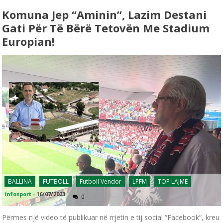
Komuna Jep “aminin”, Lazim Destani
Gati Për Të Bërë Tetovën Me Stadium
Europian!
BALLINA
FUTBOLL
Futboll Vendor
LPFM
TOP LAJME
infosport
-
16/07/2023
0
Përmes një video të publikuar në rrjetin e tij social “Facebook”, kreu