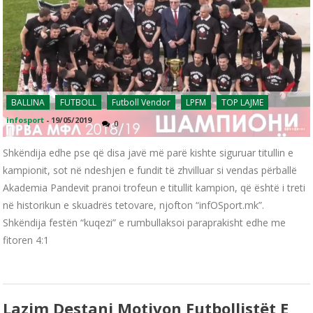
BALLINA
FUTBOLL
Futboll Vendor
LPFM
TOP LAJME
infosport
-
19/05/2019
0
Shkëndija edhe pse që disa javë më parë kishte siguruar titullin e
kampionit, sot në ndeshjen e fundit të zhvilluar si vendas përballë
Akademia Pandevit pranoi trofeun e titullit kampion, që është i treti
në historikun e skuadrës tetovare, njofton “infOSport.mk”.
Shkëndija festën “kuqezi” e rumbullaksoi paraprakisht edhe me
fitoren 4:1
Lazim Destani Motivon Futbollistët E