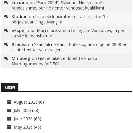
Luciano
on
“Euro 2024”, Sylvinho: Ndeshja më e
rëndësishme, por në nëntor vendoset kualifikimi
Klodian
on
Lista përfundimtare e Italisë, ja tre “të
përjashtuarit” nga Mançini
eksperti
on
Muçi u prezantua te Legia e Varshavës, ja për
sa vite ka nënshkruar
Bradva
on
Skandali në Paris, Kultesku, arbitri që në 2008-ën
kishte tentuar vetëvrasjen!
Mmabeg
on
Gjejnë pikën e dobët të Khabib
Nurmagomedov (VIDEO)
ARKIVI
August 2026
(6)
July 2026
(28)
June 2026
(60)
May 2026
(46)