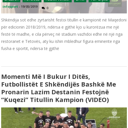
infosport
-
19/05/2019
0
Shkëndija sot edhe zyrtarisht festoi titullin e kampionit në Maqedoni
për edicionin 2018/2019, ndërsa e gjithë kjo u kurorëzua me një
festë të madhe, e cila përveç në stadium vazhdoi edhe në një nga
restoranet e Tetovës, aty ku ishin mbledhur figura eminente nga
fusha e sportit, ndërsa të gjithë
Momenti Më I Bukur I Ditës,
Futbollistët E Shkëndijës Bashkë Me
Pronarin Lazim Destanin Festojnë
“kuqezi” Titullin Kampion (VIDEO)