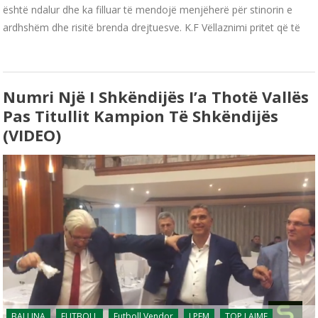
është ndalur dhe ka filluar të mendojë menjëherë për stinorin e
ardhshëm dhe risitë brenda drejtuesve. K.F Vëllaznimi pritet që të
Numri Një I Shkëndijës I’a Thotë Vallës
Pas Titullit Kampion Të Shkëndijës
(VIDEO)
BALLINA
FUTBOLL
Futboll Vendor
LPFM
TOP LAJME