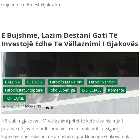
trajnerin e ri Ernest Gjoka, ka
E Bujshme, Lazim Destani Gati Të
Investojë Edhe Te Vëllaznimi I Gjakovës
BALLINA
FUTBOLL
Futboll Nga Rajoni
Futboll Vendor
Futbollistët Shqiptarë
Ipko Superliga
IS SPECIALE
Komente
TOP LAJME
infosport
-
16/06/2019
0
Në klubin gjakovar, KF Vëllaznimi pritet të ketë disa risi mjaft
pozitive në javët e ardhshme.Vëllaznimi nuk arriti të siguroj
Superligën për edicionin e ardhshëm, por klubi nga Gjakova nuk