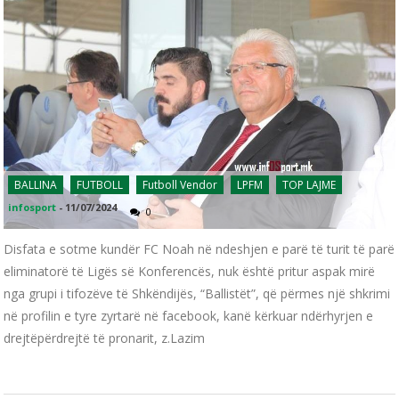
BALLINA
FUTBOLL
Futboll Vendor
LPFM
TOP LAJME
infosport
-
11/07/2024
0
Disfata e sotme kundër FC Noah në ndeshjen e parë të turit të parë
eliminatorë të Ligës së Konferencës, nuk është pritur aspak mirë
nga grupi i tifozëve të Shkëndijës, “Ballistët”, që përmes një shkrimi
në profilin e tyre zyrtarë në facebook, kanë kërkuar ndërhyrjen e
drejtëpërdrejtë të pronarit, z.Lazim