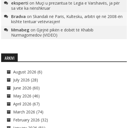
eksperti
on
Muçi u prezantua te Legia e Varshavës, ja për
sa vite ka nënshkruar
Bradva
on
Skandali në Paris, Kultesku, arbitri që në 2008-ën
kishte tentuar vetëvrasjen!
Mmabeg
on
Gjejnë pikën e dobët të Khabib
Nurmagomedov (VIDEO)
ARKIVI
August 2026
(6)
July 2026
(28)
June 2026
(60)
May 2026
(46)
April 2026
(67)
March 2026
(74)
February 2026
(32)
January 2026
(81)