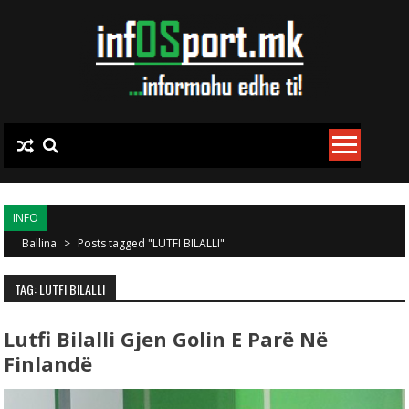
Skip to content
INFO
Ballina
>
Posts tagged "LUTFI BILALLI"
TAG: LUTFI BILALLI
Lutfi Bilalli Gjen Golin E Parë Në
Finlandë