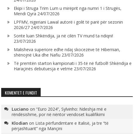
Ekipi i Struga Trim Lum u mirëprit nga numri 1 i Strugës,
Mendi Qyra
24/07/2026
LPFMV, nigeriani Lawal autorë i golit të parë për sezonin
2026/27
24/07/2026
Sonte luan Shkëndija, ja në cilën TV mund ta ndiqni!
23/07/2026
Malisheva superiore edhe ndaj skocezëve të Hibernian,
shënojnë Uka dhe Nafiu
23/07/2026
Të premtën starton kampionati i 35-të në futboll! Shkëndija e
Haraçinës debutuesja e vetme
23/07/2026
KOMENTET E FUNDIT
Luciano
on
“Euro 2024”, Sylvinho: Ndeshja më e
rëndësishme, por në nëntor vendoset kualifikimi
Klodian
on
Lista përfundimtare e Italisë, ja tre “të
përjashtuarit” nga Mançini