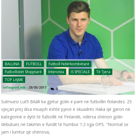
BALLINA
FUTBOLL
Futboll Ndërkombëtarë
Futbollistët Shqiptarë
Intervista
IS SPECIALE
Të Tjera
TOP LAJME
infosport.mk
-
28/05/2017
0
Sulmuesi Lutfi Bilalli ka gjetur golin e parë në futbollin finlandez. 25
vjeçari prej disa muajsh është pjesë e skuadrës Haka që garon në
kategorinë e dytë të futbollit në Finlandë, ndërsa shënon golin
debutues në takimin e fundit të humbur 1:2 nga OPS. "Normal se
jam i lumtur që shënova,