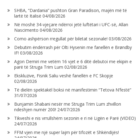
SHBA, “Dardania” pushton Gran Paradison, majën më të
lartë të Italisë
04/08/2026
Në moshë 34-vjeçare ndërroi jetë luftëtari i UFC-së, Allan
Nascimento
04/08/2026
Como ashpërson rregullat për biletat sezonale!
03/08/2026
Debutim ëndërrash për Olti Hysenin me fanellën e Brøndby
IF!
03/08/2026
Agon Demiri me vetëm 16 vjet e 6 ditë debutoi me ekipin e
parë të Struga Trim Lum
02/08/2026
Ekskluzive, Fisnik Saliu veshë fanellën e FC Skopje
02/08/2026
Të dielën spektakël boksi në manifestimin “Tetova N’festë”
31/07/2026
Bunjamin Shabani nesër me Struga Trim Lum zhvillon
ndeshjen numër 200!
24/07/2026
Tikveshi e nis vrrullshëm sezonin e ri në Ligën e Parë (VIDEO)
24/07/2026
FFM vjen me një super lajm për tifozët e Shkëndijës!
24/07/2026