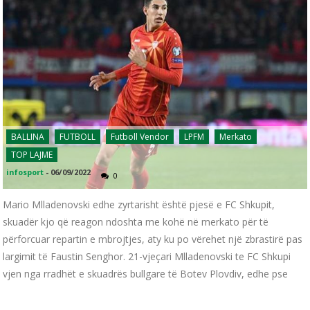
BALLINA
FUTBOLL
Futboll Vendor
LPFM
Merkato
TOP LAJME
infosport
-
06/09/2022
0
Mario Mlladenovski edhe zyrtarisht është pjesë e FC Shkupit,
skuadër kjo që reagon ndoshta me kohë në merkato për të
përforcuar repartin e mbrojtjes, aty ku po vërehet një zbrastirë pas
largimit të Faustin Senghor. 21-vjeçari Mlladenovski te FC Shkupi
vjen nga rradhët e skuadrës bullgare të Botev Plovdiv, edhe pse