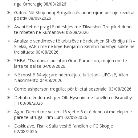
nga Omeragiç
08/08/2026
Gafuri: Në Shtip ndaj Bregallnicës udhëtojmë për një rezultat
pozitiv
08/08/2026
Asani flet në prag të ndeshjes me Tikveshin: Tre pikët duhet
të mbeten në Kumanovë!
08/08/2026
Analiza e vendimeve të arbitrëve në ndeshjen Shkëndija (H) –
Sileksi, VAR-i me në krye Benjamin Kerimin ndërhyri saktë në
tre situata
08/08/2026
SHBA, “Dardania” pushton Gran Paradison, majën më të
lartë të Italisë
04/08/2026
Në moshë 34-vjeçare ndërroi jetë luftëtari i UFC-së, Allan
Nascimento
04/08/2026
Como ashpërson rregullat për biletat sezonale!
03/08/2026
Debutim ëndërrash për Olti Hysenin me fanellën e Brøndby
IF!
03/08/2026
Agon Demiri me vetëm 16 vjet e 6 ditë debutoi me ekipin e
parë të Struga Trim Lum
02/08/2026
Ekskluzive, Fisnik Saliu veshë fanellën e FC Skopje
02/08/2026