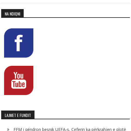
NA NDIQNI
LAJMET E FUNDIT
FFM i qëndron besnik UEFA-s, Çeferin ka përkrahjen e plotë