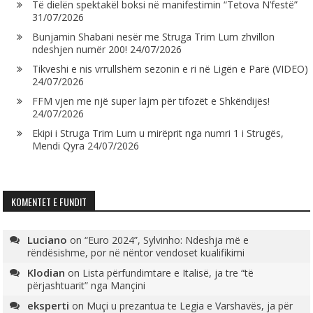
Të dielën spektakël boksi në manifestimin “Tetova N’festë”
31/07/2026
Bunjamin Shabani nesër me Struga Trim Lum zhvillon
ndeshjen numër 200!
24/07/2026
Tikveshi e nis vrrullshëm sezonin e ri në Ligën e Parë (VIDEO)
24/07/2026
FFM vjen me një super lajm për tifozët e Shkëndijës!
24/07/2026
Ekipi i Struga Trim Lum u mirëprit nga numri 1 i Strugës,
Mendi Qyra
24/07/2026
KOMENTET E FUNDIT
Luciano
on
“Euro 2024”, Sylvinho: Ndeshja më e
rëndësishme, por në nëntor vendoset kualifikimi
Klodian
on
Lista përfundimtare e Italisë, ja tre “të
përjashtuarit” nga Mançini
eksperti
on
Muçi u prezantua te Legia e Varshavës, ja për