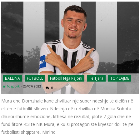
BALLINA
FUTBOLL
Futboll Nga Rajoni
Të Tjera
TOP LAJME
infosport
-
25/07/2022
0
Mura dhe Domzhale kanë zhvilluar një super ndeshje të dielën në
elitën e futbollit slloven. Ndeshja që u zhvillua në Murska Sobota
dhuroi shumë emocione, kthesa në rezultat, plotë 7 gola dhe në
fund fitore 4:3 të NK Mura, e ku si protagonistë kryesor doli të jtë
futbollisti shqiptarë, Mirlind