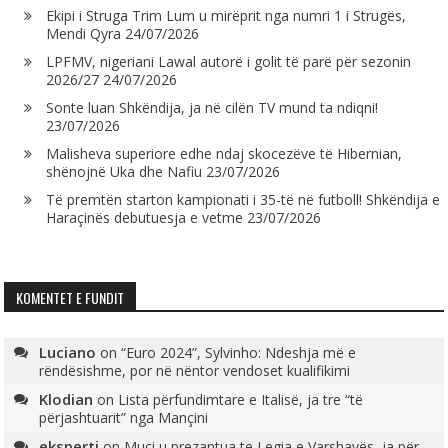
Ekipi i Struga Trim Lum u mirëprit nga numri 1 i Strugës,
Mendi Qyra
24/07/2026
LPFMV, nigeriani Lawal autorë i golit të parë për sezonin
2026/27
24/07/2026
Sonte luan Shkëndija, ja në cilën TV mund ta ndiqni!
23/07/2026
Malisheva superiore edhe ndaj skocezëve të Hibernian,
shënojnë Uka dhe Nafiu
23/07/2026
Të premtën starton kampionati i 35-të në futboll! Shkëndija e
Haraçinës debutuesja e vetme
23/07/2026
KOMENTET E FUNDIT
Luciano
on
“Euro 2024”, Sylvinho: Ndeshja më e
rëndësishme, por në nëntor vendoset kualifikimi
Klodian
on
Lista përfundimtare e Italisë, ja tre “të
përjashtuarit” nga Mançini
eksperti
on
Muçi u prezantua te Legia e Varshavës, ja për