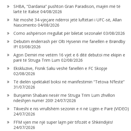
SHBA, “Dardania” pushton Gran Paradison, majën më të
lartë të Italisë
04/08/2026
Në moshë 34-vjeçare ndërroi jetë luftëtari i UFC-së, Allan
Nascimento
04/08/2026
Como ashpërson rregullat për biletat sezonale!
03/08/2026
Debutim ëndërrash për Olti Hysenin me fanellën e Brøndby
IF!
03/08/2026
Agon Demiri me vetëm 16 vjet e 6 ditë debutoi me ekipin e
parë të Struga Trim Lum
02/08/2026
Ekskluzive, Fisnik Saliu veshë fanellën e FC Skopje
02/08/2026
Të dielën spektakël boksi në manifestimin “Tetova N’festë”
31/07/2026
Bunjamin Shabani nesër me Struga Trim Lum zhvillon
ndeshjen numër 200!
24/07/2026
Tikveshi e nis vrrullshëm sezonin e ri në Ligën e Parë (VIDEO)
24/07/2026
FFM vjen me një super lajm për tifozët e Shkëndijës!
24/07/2026