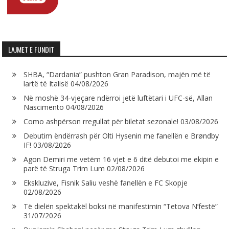
LAJMET E FUNDIT
SHBA, “Dardania” pushton Gran Paradison, majën më të
lartë të Italisë
04/08/2026
Në moshë 34-vjeçare ndërroi jetë luftëtari i UFC-së, Allan
Nascimento
04/08/2026
Como ashpërson rregullat për biletat sezonale!
03/08/2026
Debutim ëndërrash për Olti Hysenin me fanellën e Brøndby
IF!
03/08/2026
Agon Demiri me vetëm 16 vjet e 6 ditë debutoi me ekipin e
parë të Struga Trim Lum
02/08/2026
Ekskluzive, Fisnik Saliu veshë fanellën e FC Skopje
02/08/2026
Të dielën spektakël boksi në manifestimin “Tetova N’festë”
31/07/2026