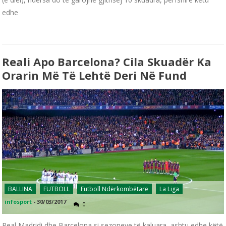
edhe
Reali Apo Barcelona? Cila Skuadër Ka
Orarin Më Të Lehtë Deri Në Fund
BALLINA
FUTBOLL
Futboll Ndërkombëtarë
La Liga
infosport
-
30/03/2017
0
Real Madridi dhe Barcelona si sezoneve të kaluara, ashtu edhe këtë