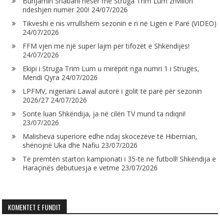
Bunjamin Shabani nesër me Struga Trim Lum zhvillon
ndeshjen numër 200!
24/07/2026
Tikveshi e nis vrrullshëm sezonin e ri në Ligën e Parë (VIDEO)
24/07/2026
FFM vjen me një super lajm për tifozët e Shkëndijës!
24/07/2026
Ekipi i Struga Trim Lum u mirëprit nga numri 1 i Strugës,
Mendi Qyra
24/07/2026
LPFMV, nigeriani Lawal autorë i golit të parë për sezonin
2026/27
24/07/2026
Sonte luan Shkëndija, ja në cilën TV mund ta ndiqni!
23/07/2026
Malisheva superiore edhe ndaj skocezëve të Hibernian,
shënojnë Uka dhe Nafiu
23/07/2026
Të premtën starton kampionati i 35-të në futboll! Shkëndija e
Haraçinës debutuesja e vetme
23/07/2026
KOMENTET E FUNDIT