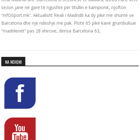
sezon janë në garë të ngushtë për titullin e kampionit, njofton
“infOSport.mk”. Aktualisht Reali i Madridit ka dy pikë më shumë se
Barcelona dhe një ndeshje më pak. Plotë 65 pikë kanë grumbulluar
“madrilenët” pas 28 xhirove, derisa Barcelona 63,
NA NDIQNI