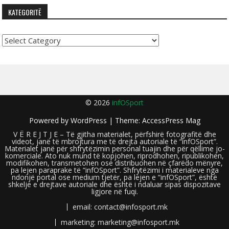
KATEGORITË
Kategoritë
© 2026
infOSport
Powered by
WordPress
| Theme:
AccessPress Mag
V Ë R E J T J E – Të gjitha materialet, përfshirë fotografitë dhe
videot, janë të mbrojtura me të drejta autoriale të “infOSport”.
Materialet janë për shfrytëzimin personal tuajin dhe për qëllime jo-
komerciale. Ato nuk mund të kopjohen, riprodhohen, ripublikohen,
modifikohen, transmetohen ose distribuohen në çfarëdo mënyre,
pa lejen paraprake të “infOSport”. Shfrytëzimi i materialeve nga
ndonjë portal ose medium tjetër, pa lejen e “infOSport”, është
shkelje e drejtave autoriale dhe është i ndaluar sipas dispozitave
ligjore në fuqi.
email: contact@infosport.mk
marketing: marketing@infosport.mk