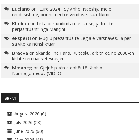
Luciano
on
“Euro 2024”, Sylvinho: Ndeshja më e
rëndësishme, por në nëntor vendoset kualifikimi
Klodian
on
Lista përfundimtare e Italisë, ja tre “të
përjashtuarit” nga Mançini
eksperti
on
Muçi u prezantua te Legia e Varshavës, ja për
sa vite ka nënshkruar
Bradva
on
Skandali në Paris, Kultesku, arbitri që në 2008-ën
kishte tentuar vetëvrasjen!
Mmabeg
on
Gjejnë pikën e dobët të Khabib
Nurmagomedov (VIDEO)
ARKIVI
August 2026
(6)
July 2026
(28)
June 2026
(60)
May 2026
(46)