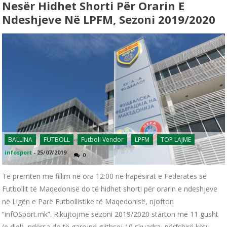
Nesër Hidhet Shorti Për Orarin E
Ndeshjeve Në LPFM, Sezoni 2019/2020
BALLINA
FUTBOLL
Futboll Vendor
LPFM
TOP LAJME
infosport
-
25/07/2019
0
Të premten me fillim në ora 12:00 në hapësirat e Federatës së
Futbollit të Maqedonisë do të hidhet shorti për orarin e ndeshjeve
në Ligën e Parë Futbollistike të Maqedonisë, njofton
“infOSport.mk”. Rikujtojmë sezoni 2019/2020 starton me 11 gusht
(e diel), ndërsa do të garojnë gjithsej 10 skuadra, përfshirë këtu