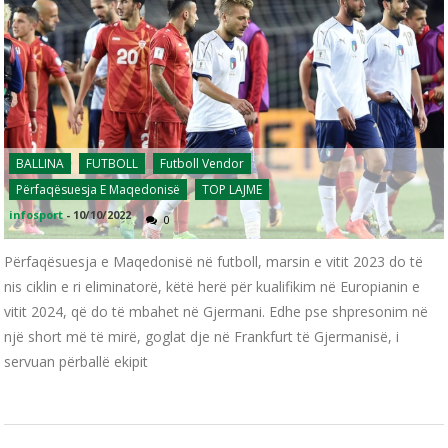
BALLINA
FUTBOLL
Futboll Vendor
Përfaqësuesja E Maqedonisë
TOP LAJME
infosport
-
10/10/2022
0
Përfaqësuesja e Maqedonisë në futboll, marsin e vitit 2023 do të
nis ciklin e ri eliminatorë, këtë herë për kualifikim në Europianin e
vitit 2024, që do të mbahet në Gjermani. Edhe pse shpresonim në
një short më të mirë, goglat dje në Frankfurt të Gjermanisë, i
servuan përballë ekipit