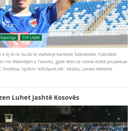
 Superliga
TOP LAJME
tij të re, ku do të vazhdojë karrierën futbollistike. Futbollisti
ratën me Shkëndijën e Tetovës, gjatë ditës së sotme është prezantuar
rishtina, njofton “infOSport.mk”. Kështu, Limani rikthehet
lzen Luhet Jashtë Kosovës