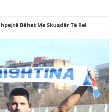
Shpejtë Bëhet Me Skuadër Të Re!