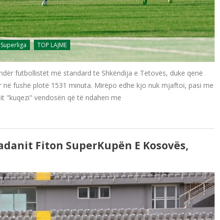
 Superliga
TOP LAJME
ë ndër futbollistët më standard te Shkëndija e Tetovës, duke qenë
uar në fushë plotë 1531 minuta. Mirëpo edhe kjo nuk mjaftoi, pasi me
sit "kuqezi" vendosën që të ndahen me
adanit Fiton SuperKupën E Kosovës,