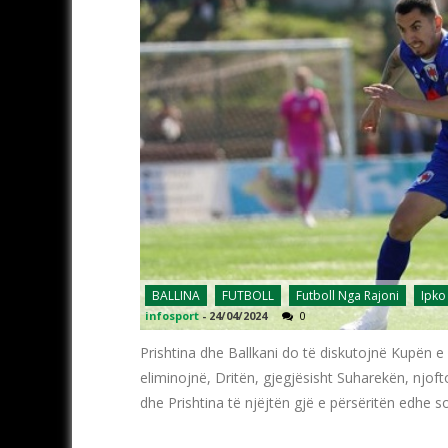
BALLINA
FUTBOLL
Futboll Nga Rajoni
Ipko
infosport
-
24/04/2024
0
Prishtina dhe Ballkani do të diskutojnë Kupën e
eliminojnë, Dritën, gjegjësisht Suharekën, njof
dhe Prishtina të njëjtën gjë e përsëritën edhe s