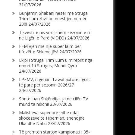
31/07/2026
Bunjamin Shabani nesër me Struga
Trim Lum zhvillon ndeshjen numër
200!
24/07/2026
Tikveshi e nis vrrullshëm sezonin e ri
në Ligën e Parë (VIDEO)
24/07/2026
FFM vjen me një super lajm për
tifozët e Shkëndijës!
24/07/2026
Ekipi i Struga Trim Lum u mirëprit nga
numri 1 i Strugës, Mendi Qyra
24/07/2026
LPFMV, nigeriani Lawal autorë i golit
të parë për sezonin 2026/27
24/07/2026
Sonte luan Shkëndija, ja në cilën TV
mund ta ndiqni!
23/07/2026
Malisheva superiore edhe ndaj
skocezëve të Hibernian, shënojnë
Uka dhe Nafiu
23/07/2026
Të premtën starton kampionati i 35-