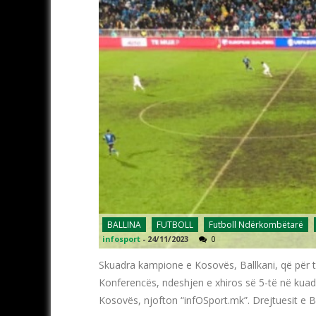
BALLINA
FUTBOLL
Futboll Ndërkombëtarë
infosport
-
24/11/2023
0
Skuadra kampione e Kosovës, Ballkani, që për t
Konferencës, ndeshjen e xhiros së 5-të në kuadër
Kosovës, njofton “infOSport.mk”. Drejtuesit e 