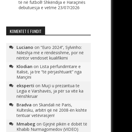
të në futboll! Shkëndija e Haraçinës
debutuesja e vetme
23/07/2026
KOMENTET E FUNDIT
Luciano
on
“Euro 2024”, Sylvinho:
Ndeshja më e rëndësishme, por në
nëntor vendoset kualifikimi
Klodian
on
Lista përfundimtare e
Italisë, ja tre “të përjashtuarit” nga
Mançini
eksperti
on
Muçi u prezantua te
Legia e Varshavës, ja për sa vite ka
nënshkruar
Bradva
on
Skandali në Paris,
Kultesku, arbitri që në 2008-ën kishte
tentuar vetëvrasjen!
Mmabeg
on
Gjejnë pikën e dobët të
Khabib Nurmagomedov (VIDEO)