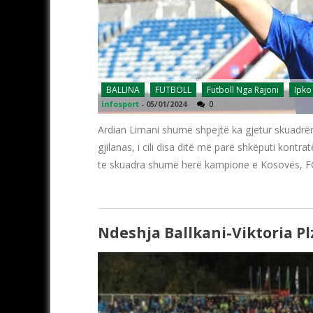
BALLINA
FUTBOLL
Futboll Nga Rajoni
Ipko
infosport
-
05/01/2024
0
Ardian Limani shumë shpejtë ka gjetur skuadrën e 
gjilanas, i cili disa ditë më parë shkëputi kont
te skuadra shumë herë kampione e Kosovës, FC P
Ndeshja Ballkani-Viktoria P