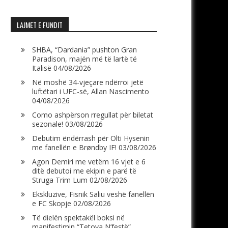
LAJMET E FUNDIT
SHBA, “Dardania” pushton Gran
Paradison, majën më të lartë të
Italisë
04/08/2026
Në moshë 34-vjeçare ndërroi jetë
luftëtari i UFC-së, Allan Nascimento
04/08/2026
Como ashpërson rregullat për biletat
sezonale!
03/08/2026
Debutim ëndërrash për Olti Hysenin
me fanellën e Brøndby IF!
03/08/2026
Agon Demiri me vetëm 16 vjet e 6
ditë debutoi me ekipin e parë të
Struga Trim Lum
02/08/2026
Ekskluzive, Fisnik Saliu veshë fanellën
e FC Skopje
02/08/2026
Të dielën spektakël boksi në
manifestimin “Tetova N’festë”