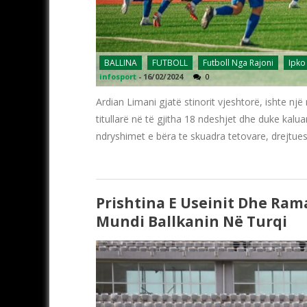
BALLINA
FUTBOLL
Futboll Nga Rajoni
Ipko
infosport
-
16/02/2024
0
Ardian Limani gjatë stinorit vjeshtorë, ishte nj
titullarë në të gjitha 18 ndeshjet dhe duke kal
ndryshimet e bëra te skuadra tetovare, drejtue
Prishtina E Useinit Dhe Ram
Mundi Ballkanin Në Turqi