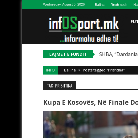
Skip to content
Wednesday, August 5, 2026
Ballina
Rreth nesh
Na
FU
SHBA, “Dardania”
LAJMET E FUNDIT
INFO
Ballina
>
Posts tagged "Prishtina"
TAG: PRISHTINA
Kupa E Kosovës, Në Finale Do