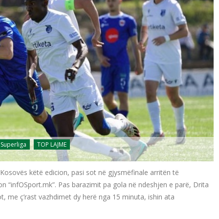
 Superliga
TOP LAJME
 Kosovës këtë edicion, pasi sot në gjysmëfinale arritën të
ton “infOSport.mk”. Pas barazimit pa gola në ndeshjen e parë, Drita
ot, me ç’rast vazhdimet dy herë nga 15 minuta, ishin ata