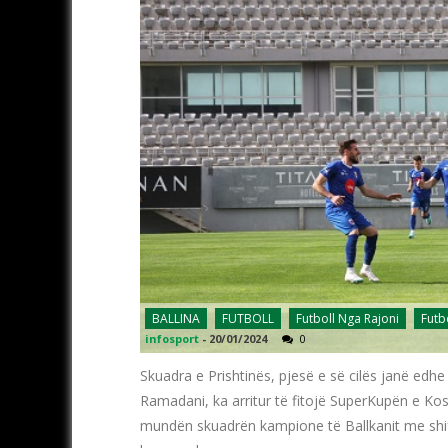
BALLINA
FUTBOLL
Futboll Nga Rajoni
Futb
infosport
-
20/01/2024
0
Skuadra e Prishtinës, pjesë e së cilës janë ed
Ramadani, ka arritur të fitojë SuperKupën e Koso
mundën skuadrën kampione të Ballkanit me shifr