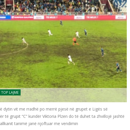
TOP LAJME
ë dytin vit me rradhë po merrë pjesë në grupet e Ligës së
 të grupit “C” kundër Viktoria Plzen do të duhet ta zhvillojë jashtë
Ballkanit tanimë janë njoftuar me vendimin