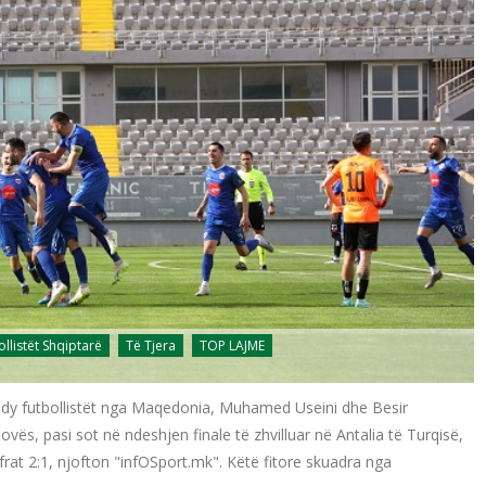
ollistët Shqiptarë
Të Tjera
TOP LAJME
he dy futbollistët nga Maqedonia, Muhamed Useini dhe Besir
vës, pasi sot në ndeshjen finale të zhvilluar në Antalia të Turqisë,
at 2:1, njofton "infOSport.mk". Këtë fitore skuadra nga