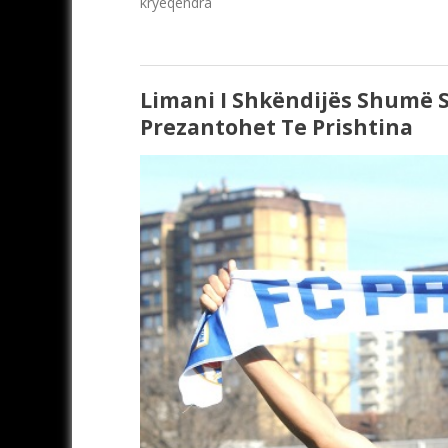
kryeqendra
Limani I Shkëndijës Shumë 
Prezantohet Te Prishtina