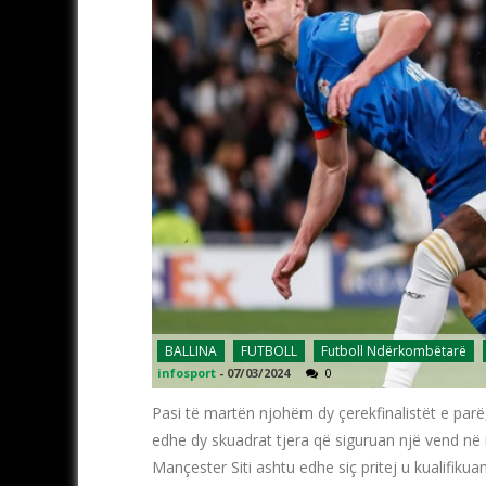
BALLINA
FUTBOLL
Futboll Ndërkombëtarë
infosport
-
07/03/2024
0
Pasi të martën njohëm dy çerekfinalistët e pa
edhe dy skuadrat tjera që siguruan një vend në
Mançester Siti ashtu edhe siç pritej u kualifikua