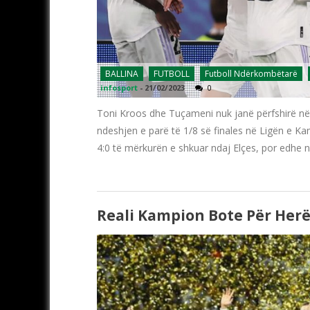
BALLINA
FUTBOLL
Futboll Ndërkombëtarë
infosport
-
21/02/2023
0
Toni Kroos dhe Tuçameni nuk janë përfshirë në li
ndeshjen e parë të 1/8 së finales në Ligën e K
4:0 të mërkurën e shkuar ndaj Elçes, por edhe n
Reali Kampion Bote Për Herë 