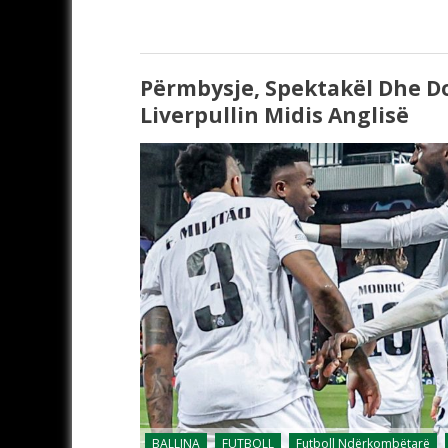
Përmbysje, Spektakël Dhe D
Liverpullin Midis Anglisë
BALLINA
FUTBOLL
Futboll Ndërkombëtarë