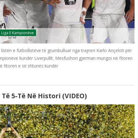
Liga E Kampionëve
stën e futbollistëve të grumbulluar nga trajneri Karlo Ançeloti për
ampionëve kundër Liverpullit. Mesfushori gjerman mungoi në fitoren
ë fitoren e së shtunës kundër
Të 5-Të Në Histori (VIDEO)