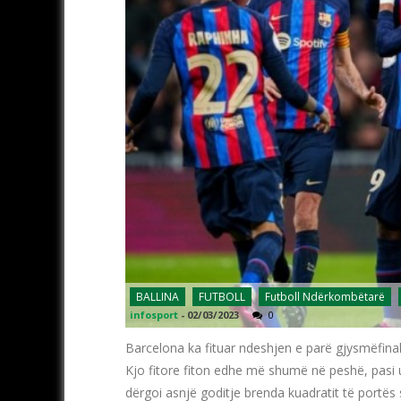
BALLINA
FUTBOLL
Futboll Ndërkombëtarë
infosport
-
02/03/2023
0
Barcelona ka fituar ndeshjen e parë gjysmëfinale
Kjo fitore fiton edhe më shumë në peshë, pasi u
dërgoi asnjë goditje brenda kuadratit të portës