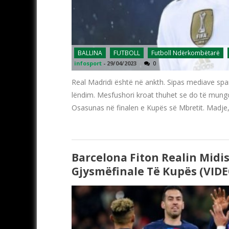
BALLINA
FUTBOLL
Futboll Ndërkombëtarë
infosport
-
29/04/2023
0
Real Madridi është në ankth. Sipas mediave spa
lëndim. Mesfushori kroat thuhet se do të mungo
Osasunas në finalen e Kupës së Mbretit. Madje,
Barcelona Fiton Realin Midi
Gjysmëfinale Të Kupës (VIDE