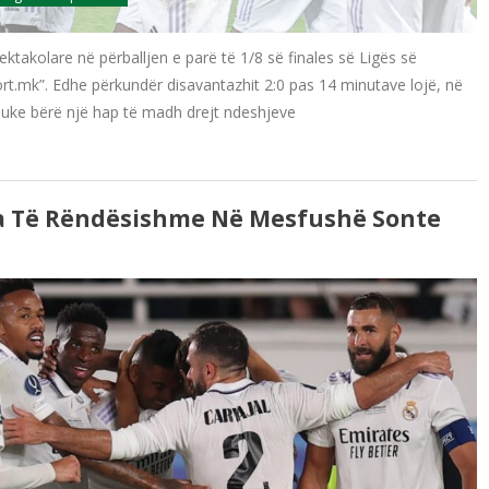
ktakolare në përballjen e parë të 1/8 së finales së Ligës së
rt.mk”. Edhe përkundër disavantazhit 2:0 pas 14 minutave lojë, në
2, duke bërë një hap të madh drejt ndeshjeve
a Të Rëndësishme Në Mesfushë Sonte