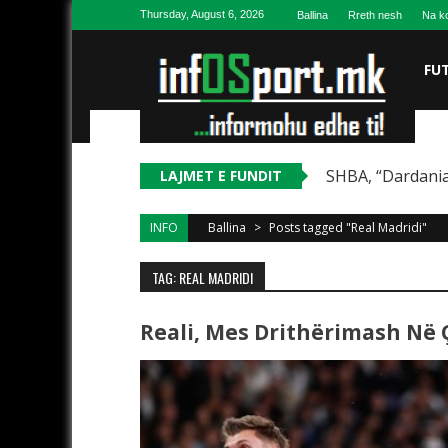
Skip to content
Thursday, August 6, 2026
Ballina
Rreth nesh
Na ko
FU
SHBA, “Dardania
LAJMET E FUNDIT
INFO
Ballina
>
Posts tagged "Real Madridi"
TAG: REAL MADRIDI
Reali, Mes Drithërimash Në 