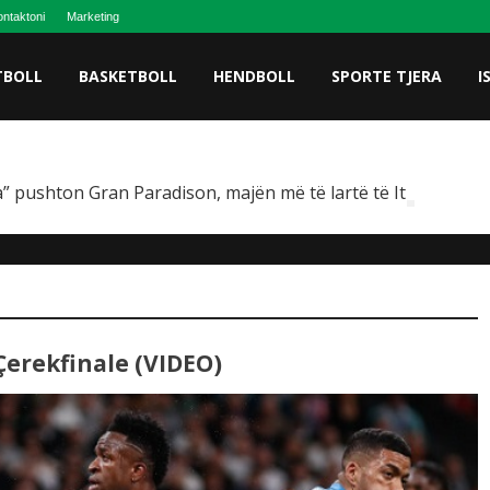
ntaktoni
Marketing
TBOLL
BASKETBOLL
HENDBOLL
SPORTE TJERA
I
” pushton Gran Paradison, majën më të lartë të Italisë
Çerekfinale (VIDEO)