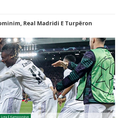
ominim, Real Madridi E Turpëron
Liga E Kampionëve