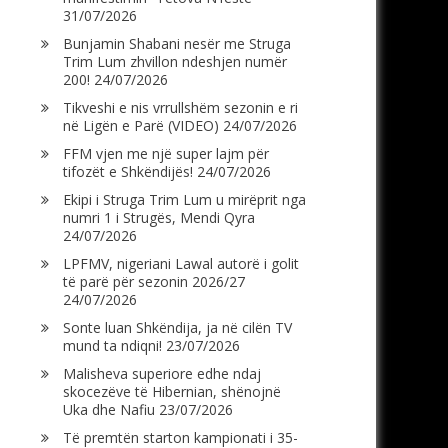
31/07/2026
Bunjamin Shabani nesër me Struga
Trim Lum zhvillon ndeshjen numër
200!
24/07/2026
Tikveshi e nis vrrullshëm sezonin e ri
në Ligën e Parë (VIDEO)
24/07/2026
FFM vjen me një super lajm për
tifozët e Shkëndijës!
24/07/2026
Ekipi i Struga Trim Lum u mirëprit nga
numri 1 i Strugës, Mendi Qyra
24/07/2026
LPFMV, nigeriani Lawal autorë i golit
të parë për sezonin 2026/27
24/07/2026
Sonte luan Shkëndija, ja në cilën TV
mund ta ndiqni!
23/07/2026
Malisheva superiore edhe ndaj
skocezëve të Hibernian, shënojnë
Uka dhe Nafiu
23/07/2026
Të premtën starton kampionati i 35-