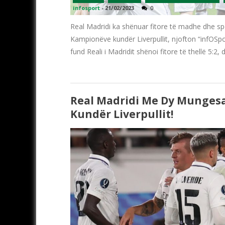
infosport
-
21/02/2023
0
Real Madridi ka shënuar fitore të madhe dhe spe
Kampionëve kundër Liverpullit, njofton “infOSpo
fund Reali i Madridit shënoi fitore të thellë 5:
Real Madridi Me Dy Munges
Kundër Liverpullit!