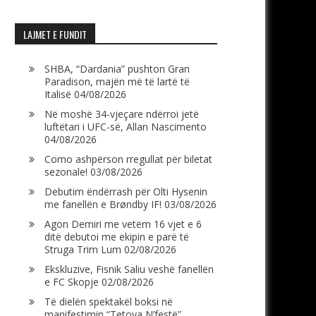
LAJMET E FUNDIT
SHBA, “Dardania” pushton Gran
Paradison, majën më të lartë të
Italisë
04/08/2026
Në moshë 34-vjeçare ndërroi jetë
luftëtari i UFC-së, Allan Nascimento
04/08/2026
Como ashpërson rregullat për biletat
sezonale!
03/08/2026
Debutim ëndërrash për Olti Hysenin
me fanellën e Brøndby IF!
03/08/2026
Agon Demiri me vetëm 16 vjet e 6
ditë debutoi me ekipin e parë të
Struga Trim Lum
02/08/2026
Ekskluzive, Fisnik Saliu veshë fanellën
e FC Skopje
02/08/2026
Të dielën spektakël boksi në
manifestimin “Tetova N’festë”