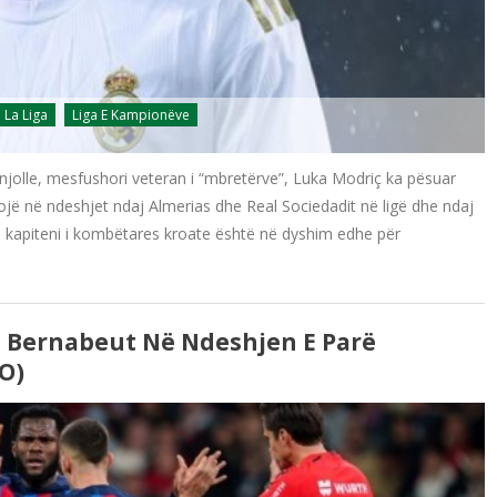
La Liga
Liga E Kampionëve
njolle, mesfushori veteran i “mbretërve”, Luka Modriç ka pësuar
jë në ndeshjet ndaj Almerias dhe Real Sociedadit në ligë dhe ndaj
 kapiteni i kombëtares kroate është në dyshim edhe për
s Bernabeut Në Ndeshjen E Parë
O)