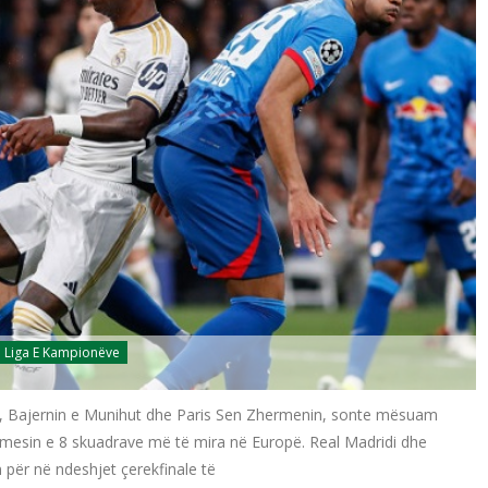
Liga E Kampionëve
rë, Bajernin e Munihut dhe Paris Sen Zhermenin, sonte mësuam
 mesin e 8 skuadrave më të mira në Europë. Real Madridi dhe
n për në ndeshjet çerekfinale të