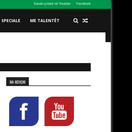
Kanali zyrtarë në Youtube
Facebook
S SPECIALE
ME TALENTËT
NA NDIQNI