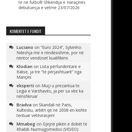
të në futboll! Shkëndija e Haraçinës
debutuesja e vetme
23/07/2026
KOMENTET E FUNDIT
Luciano
on
“Euro 2024”, Sylvinho:
Ndeshja më e rëndësishme, por në
nëntor vendoset kualifikimi
Klodian
on
Lista përfundimtare e
Italisë, ja tre “të përjashtuarit” nga
Mançini
eksperti
on
Muçi u prezantua te
Legia e Varshavës, ja për sa vite ka
nënshkruar
Bradva
on
Skandali në Paris,
Kultesku, arbitri që në 2008-ën kishte
tentuar vetëvrasjen!
Mmabeg
on
Gjejnë pikën e dobët të
Khabib Nurmagomedov (VIDEO)