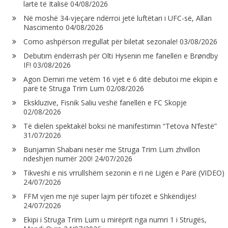
lartë të Italisë
04/08/2026
Në moshë 34-vjeçare ndërroi jetë luftëtari i UFC-së, Allan
Nascimento
04/08/2026
Como ashpërson rregullat për biletat sezonale!
03/08/2026
Debutim ëndërrash për Olti Hysenin me fanellën e Brøndby
IF!
03/08/2026
Agon Demiri me vetëm 16 vjet e 6 ditë debutoi me ekipin e
parë të Struga Trim Lum
02/08/2026
Ekskluzive, Fisnik Saliu veshë fanellën e FC Skopje
02/08/2026
Të dielën spektakël boksi në manifestimin “Tetova N’festë”
31/07/2026
Bunjamin Shabani nesër me Struga Trim Lum zhvillon
ndeshjen numër 200!
24/07/2026
Tikveshi e nis vrrullshëm sezonin e ri në Ligën e Parë (VIDEO)
24/07/2026
FFM vjen me një super lajm për tifozët e Shkëndijës!
24/07/2026
Ekipi i Struga Trim Lum u mirëprit nga numri 1 i Strugës,