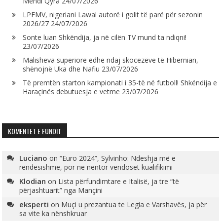
Mendi Qyra
24/07/2026
LPFMV, nigeriani Lawal autorë i golit të parë për sezonin
2026/27
24/07/2026
Sonte luan Shkëndija, ja në cilën TV mund ta ndiqni!
23/07/2026
Malisheva superiore edhe ndaj skocezëve të Hibernian,
shënojnë Uka dhe Nafiu
23/07/2026
Të premtën starton kampionati i 35-të në futboll! Shkëndija e
Haraçinës debutuesja e vetme
23/07/2026
KOMENTET E FUNDIT
Luciano
on
“Euro 2024”, Sylvinho: Ndeshja më e
rëndësishme, por në nëntor vendoset kualifikimi
Klodian
on
Lista përfundimtare e Italisë, ja tre “të
përjashtuarit” nga Mançini
eksperti
on
Muçi u prezantua te Legia e Varshavës, ja për
sa vite ka nënshkruar