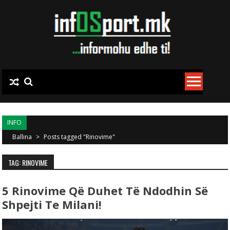
Skip to content
INFO
Ballina
>
Posts tagged "Rinovime"
TAG: RINOVIME
5 Rinovime Që Duhet Të Ndodhin Së
Shpejti Te Milani!