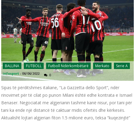
BALLINA
FUTBOLL
Futboll Ndërkombëtarë
Merkato
Serie A
infosport
-
06/06/2022
0
Sipas të përditshmes italiane, “La Gazzetta dello Sport”, ndër
rinovimet për të cilat po punon Milani është edhe kontrata e Ismael
Benaser. Negociatat me algjerianin tashmë kanë nisur, por tani për
tani ka ende një distancë të caktuar midis ofertës dhe kërkesës.
Aktualisht lojtari algjerian fiton 1.5 milionë euro, teksa “kuqezinjtë”