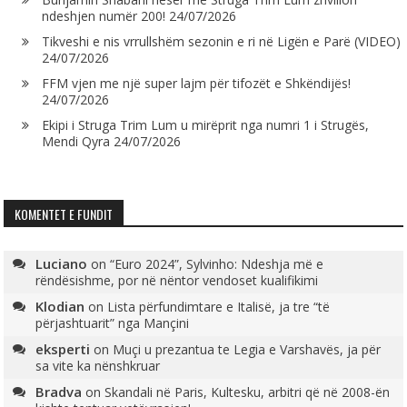
ndeshjen numër 200!
24/07/2026
Tikveshi e nis vrrullshëm sezonin e ri në Ligën e Parë (VIDEO)
24/07/2026
FFM vjen me një super lajm për tifozët e Shkëndijës!
24/07/2026
Ekipi i Struga Trim Lum u mirëprit nga numri 1 i Strugës,
Mendi Qyra
24/07/2026
KOMENTET E FUNDIT
Luciano
on
“Euro 2024”, Sylvinho: Ndeshja më e
rëndësishme, por në nëntor vendoset kualifikimi
Klodian
on
Lista përfundimtare e Italisë, ja tre “të
përjashtuarit” nga Mançini
eksperti
on
Muçi u prezantua te Legia e Varshavës, ja për
sa vite ka nënshkruar
Bradva
on
Skandali në Paris, Kultesku, arbitri që në 2008-ën