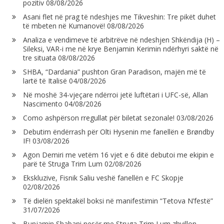
pozitiv
08/08/2026
Asani flet në prag të ndeshjes me Tikveshin: Tre pikët duhet
të mbeten në Kumanovë!
08/08/2026
Analiza e vendimeve të arbitrëve në ndeshjen Shkëndija (H) –
Sileksi, VAR-i me në krye Benjamin Kerimin ndërhyri saktë në
tre situata
08/08/2026
SHBA, “Dardania” pushton Gran Paradison, majën më të
lartë të Italisë
04/08/2026
Në moshë 34-vjeçare ndërroi jetë luftëtari i UFC-së, Allan
Nascimento
04/08/2026
Como ashpërson rregullat për biletat sezonale!
03/08/2026
Debutim ëndërrash për Olti Hysenin me fanellën e Brøndby
IF!
03/08/2026
Agon Demiri me vetëm 16 vjet e 6 ditë debutoi me ekipin e
parë të Struga Trim Lum
02/08/2026
Ekskluzive, Fisnik Saliu veshë fanellën e FC Skopje
02/08/2026
Të dielën spektakël boksi në manifestimin “Tetova N’festë”
31/07/2026
Bunjamin Shabani nesër me Struga Trim Lum zhvillon