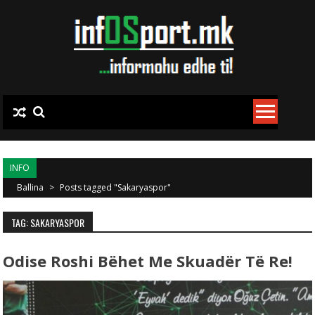
Skip to content
INFO
Ballina
>
Posts tagged "Sakaryaspor"
TAG: SAKARYASPOR
Odise Roshi Bëhet Me Skuadër Të Re!