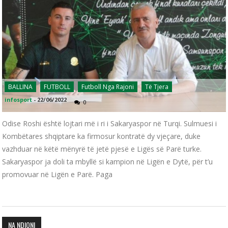
BALLINA
FUTBOLL
Futboll Nga Rajoni
Të Tjera
infosport
-
22/06/2022
0
Odise Roshi është lojtari më i ri i Sakaryaspor në Turqi. Sulmuesi i
Kombëtares shqiptare ka firmosur kontratë dy vjeçare, duke
vazhduar në këtë mënyrë të jetë pjesë e Ligës së Parë turke.
Sakaryaspor ja doli ta mbyllë si kampion në Ligën e Dytë, për t’u
promovuar në Ligën e Parë. Paga
NA NDIQNI