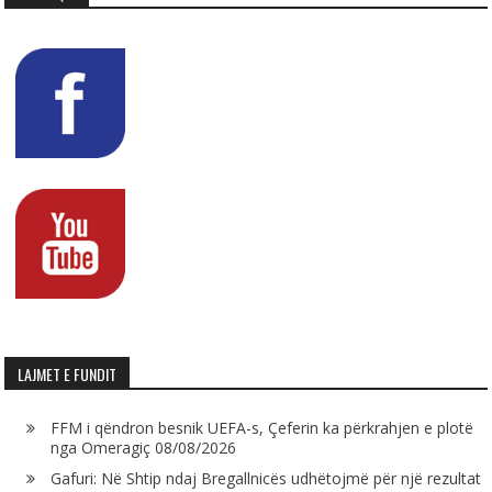
LAJMET E FUNDIT
FFM i qëndron besnik UEFA-s, Çeferin ka përkrahjen e plotë
nga Omeragiç
08/08/2026
Gafuri: Në Shtip ndaj Bregallnicës udhëtojmë për një rezultat