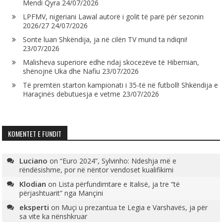
Mendi Qyra
24/07/2026
LPFMV, nigeriani Lawal autorë i golit të parë për sezonin
2026/27
24/07/2026
Sonte luan Shkëndija, ja në cilën TV mund ta ndiqni!
23/07/2026
Malisheva superiore edhe ndaj skocezëve të Hibernian,
shënojnë Uka dhe Nafiu
23/07/2026
Të premtën starton kampionati i 35-të në futboll! Shkëndija e
Haraçinës debutuesja e vetme
23/07/2026
KOMENTET E FUNDIT
Luciano
on
“Euro 2024”, Sylvinho: Ndeshja më e
rëndësishme, por në nëntor vendoset kualifikimi
Klodian
on
Lista përfundimtare e Italisë, ja tre “të
përjashtuarit” nga Mançini
eksperti
on
Muçi u prezantua te Legia e Varshavës, ja për
sa vite ka nënshkruar