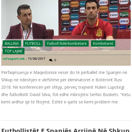
BALLINA
FUTBOLL
Futboll Ndërkombëtarë
Kombëtaret
TOP LAJME
infosport.mk
-
11/06/2017
0
Përfaqësuesja e Maqedonisë nesër do të përballet me Spanjën në
Shkup në ndeshjen e vlefshme për eliminatoret e Botërorit Rusi
2018. Në konferencën për shtyp, përveç trajnerit Hulien Lupotegi
dhe futbollistit David Silva, foli edhe mbrojtësi Serhio Buskets. “Ketu
kemi ardhur që të fitojmë. Është e qartë se kemi problem me
Futbollistët E Spanjës Arrijnë Në Shkup