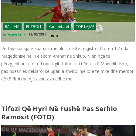
BALLINA
FUTBOLL
Kombëtaret
TOP LAJME
infosport.mk
-
12/06/2017
0
Përfaqësuesja e Spanjës me plot meritë regjistroi fitoren 1:2 ndaj
Maqedonisë në “Telekom Arena” në Shkup. Njëri nga të
përzgjedhurit e ri të Lopetegit, futbollisti i Realit të Madridit, Isko,
pas ndeshjes deklaroi se Spanja zhvilloi një lojë të mirë dhe meritoi
që të fitoi me një avantazh edhe më
Tifozi Që Hyri Në Fushë Pas Serhio
Ramosit (FOTO)