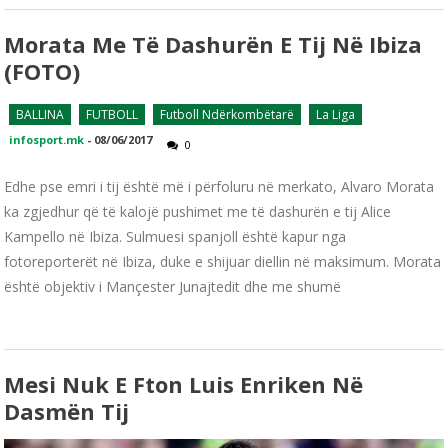
Morata Me Të Dashurën E Tij Në Ibiza
(FOTO)
BALLINA
FUTBOLL
Futboll Ndërkombëtarë
La Liga
infosport.mk
-
08/06/2017
0
Edhe pse emri i tij është më i përfoluru në merkato, Alvaro Morata
ka zgjedhur që të kalojë pushimet me të dashurën e tij Alice
Kampello në Ibiza. Sulmuesi spanjoll është kapur nga
fotoreporterët në Ibiza, duke e shijuar diellin në maksimum. Morata
është objektiv i Mançester Junajtedit dhe me shumë
Mesi Nuk E Fton Luis Enriken Në
Dasmën Tij