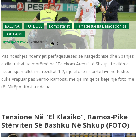
BALLINA
FUTBOLL
Kombëtaret
Përfaqësuesja E Maqedonisë
TOP LAJME
infosport.mk
-
12/06/2017
0
Pas ndeshjes ndërmjet përfaqësueses së Maqedonisë dhe Spanjës
e cila u zhvillua mbrëmë në “Telekom Arena” të Shkupi, të cilën e
fituan spanjollët me rezultat 1:2, një tifozë i zjarrtë hyri në fushë,
duke vrapuar pas Serhio Ramosit, me qëllim që të bëjë një foto me
të. Mirëpo tifozi u ndalua
Tensione Në “El Klasiko”, Ramos-Pike
Stërviten Së Bashku Në Shkup (FOTO)