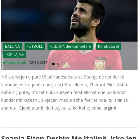
BALLINA
FUTBOLL
Futboll Ndërkombëtarë
Kombëtaret
TOP LAJME
infosport.mk
-
03/10/2017
0
Në stërvitjen e parë të përfaqësueses së Spanjë në qendër të
vëmendjes ka qenë mbrojtësi i Barcelonës, Zherard Pike. Ashtu
edhe siç pritej, tifozët nuk i kursyen fërshëllimat dhe pankartat
kundër mbrojtësit 30-vjeçar, madje edhe fyerjet ndaj tij ishin të
shumta. Gjendja arriti deri aty sa të kërkohej edhe largimi
Spanja Fiton Derbin Me Italinë, Isko Jep