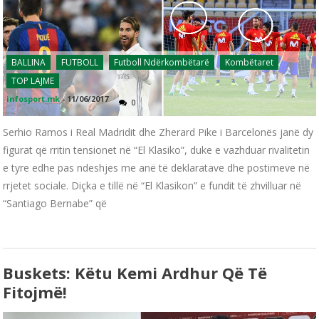
BALLINA
FUTBOLL
Futboll Ndërkombëtarë
Kombëtaret
TOP LAJME
infosport.mk
-
11/06/2017
0
Serhio Ramos i Real Madridit dhe Zherard Pike i Barcelonës janë dy
figurat që rritin tensionet në “El Klasiko”, duke e vazhduar rivalitetin
e tyre edhe pas ndeshjes me anë të deklaratave dhe postimeve në
rrjetet sociale. Diçka e tillë në “El Klasikon” e fundit të zhvilluar në
“Santiago Bernabe” që
Buskets: Këtu Kemi Ardhur Që Të
Fitojmë!