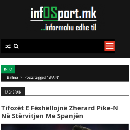
Skip to content
INFO
Ballina
>
Posts tagged "SPAIN"
TAG: SPAIN
Tifozët E Fëshëllojnë Zherard Pike-N
Në Stërvitjen Me Spanjën