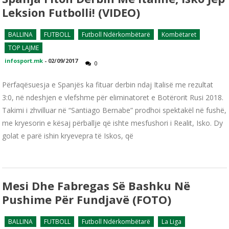
Leksion Futbolli! (VIDEO)
BALLINA
FUTBOLL
Futboll Ndërkombëtarë
Kombëtaret
TOP LAJME
infosport.mk
-
02/09/2017
0
Përfaqësuesja e Spanjës ka fituar derbin ndaj Italisë me rezultat
3:0, në ndeshjen e vlefshme për eliminatoret e Botërorit Rusi 2018.
Takimi i zhvilluar në “Santiago Bernabe” prodhoi spektakël në fushë,
me kryesorin e kësaj përballje që ishte mesfushori i Realit, Isko. Dy
golat e parë ishin kryevepra të Iskos, që
Mesi Dhe Fabregas Së Bashku Në
Pushime Për Fundjavë (FOTO)
BALLINA
FUTBOLL
Futboll Ndërkombëtarë
La Liga