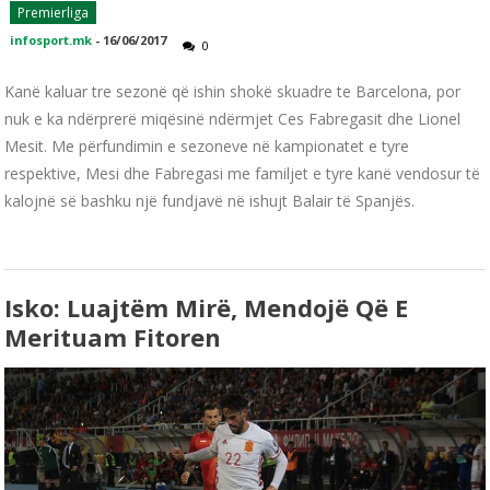
Premierliga
infosport.mk
-
16/06/2017
0
Kanë kaluar tre sezonë që ishin shokë skuadre te Barcelona, por
nuk e ka ndërprerë miqësinë ndërmjet Ces Fabregasit dhe Lionel
Mesit. Me përfundimin e sezoneve në kampionatet e tyre
respektive, Mesi dhe Fabregasi me familjet e tyre kanë vendosur të
kalojnë së bashku një fundjavë në ishujt Balair të Spanjës.
Isko: Luajtëm Mirë, Mendojë Që E
Merituam Fitoren