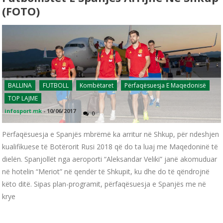
(FOTO)
BALLINA
FUTBOLL
Kombëtaret
Përfaqësuesja E Maqedonisë
TOP LAJME
infosport.mk
-
10/06/2017
0
Përfaqësuesja e Spanjës mbrëmë ka arritur në Shkup, për ndeshjen
kualifikuese të Botërorit Rusi 2018 që do ta luaj me Maqedoninë të
dielën. Spanjollët nga aeroporti “Aleksandar Veliki” janë akomuduar
në hotelin “Meriot” në qendër të Shkupit, ku dhe do të qëndrojnë
këto ditë. Sipas plan-programit, përfaqësuesja e Spanjës me në
krye