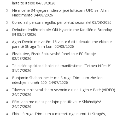
lartë të Italisë
04/08/2026
Në moshë 34-vjeçare ndërroi jetë luftëtari i UFC-së, Allan
Nascimento
04/08/2026
Como ashpërson rregullat për biletat sezonale!
03/08/2026
Debutim ëndërrash për Olti Hysenin me fanellën e Brøndby
IF!
03/08/2026
Agon Demiri me vetëm 16 vjet e 6 ditë debutoi me ekipin e
parë të Struga Trim Lum
02/08/2026
Ekskluzive, Fisnik Saliu veshë fanellën e FC Skopje
02/08/2026
Të dielën spektakël boksi në manifestimin “Tetova N’festë”
31/07/2026
Bunjamin Shabani nesër me Struga Trim Lum zhvillon
ndeshjen numër 200!
24/07/2026
Tikveshi e nis vrrullshëm sezonin e ri në Ligën e Parë (VIDEO)
24/07/2026
FFM vjen me një super lajm për tifozët e Shkëndijës!
24/07/2026
Ekipi i Struga Trim Lum u mirëprit nga numri 1 i Strugës,