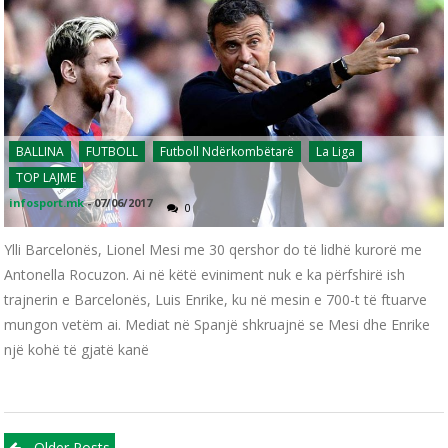
BALLINA
FUTBOLL
Futboll Ndërkombëtarë
La Liga
TOP LAJME
infosport.mk
-
07/06/2017
0
Ylli Barcelonës, Lionel Mesi me 30 qershor do të lidhë kurorë me
Antonella Rocuzon. Ai në këtë eviniment nuk e ka përfshirë ish
trajnerin e Barcelonës, Luis Enrike, ku në mesin e 700-t të ftuarve
mungon vetëm ai. Mediat në Spanjë shkruajnë se Mesi dhe Enrike
një kohë të gjatë kanë
Older Posts