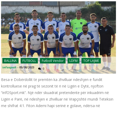
BALLINA
FUTBOLL
Futboll Vendor
LDFM
TOP LAJME
infosport
-
05/08/2023
0
Besa e Dobërdollit të premtën ka zhvilluar ndeshjen e fundit
kontrolluese në prag të sezonit të ri në Ligën e Dytë, njofton
“infOSport.mk”. Një ndër skuadrat pretendente për inkuadrim në
Ligën e Parë, në ndeshjen e zhvilluar në Vrapçishtë mundi Teteksin
me shifrat 4:1. Fiton Ademi hapi serinë e golave, ndërsa në