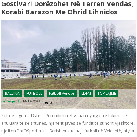
Gostivari Dorëzohet Në Terren Vendas,
Korabi Barazon Me Ohrid Lihnidos
BALLINA
FUTBOLL
Futboll Vendor
LDFM
TOP LAJME
infosport
-
14/12/2021
0
Sot në Ligën e Dytë – Perëndim u zhvilluan dy nga tre takimet e
anuluara të së shtunës, njëherit javës së fundit të stinorit vjeshtorë,
njofton “infOSport.mk”. Sërish nuk u luajt futboll në Veleshtë, aty ku