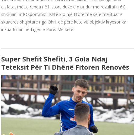
disfatat më të rënda në histori, duke e mundur me rezultatin 6:0,
shkruan “infOSport.mk”. Ishte kjo një fitore më se e merituar e
skuadrës shqiptare nga Ohri, që përë këtë vit objektiv kryesor ka
inkuadrimin në Ligën e Parë. Me këtë
Super Shefit Shefiti, 3 Gola Ndaj
Teteksit Për Ti Dhënë Fitoren Renovës