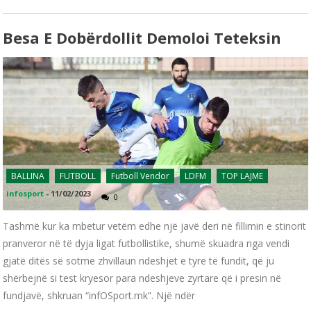
Besa E Dobërdollit Demoloi Teteksin
BALLINA
FUTBOLL
Futboll Vendor
LDFM
TOP LAJME
infosport
-
11/02/2023
0
Tashmë kur ka mbetur vetëm edhe një javë deri në fillimin e stinorit
pranveror në të dyja ligat futbollistike, shumë skuadra nga vendi
gjatë ditës së sotme zhvillaun ndeshjet e tyre të fundit, që ju
shërbejnë si test kryesor para ndeshjeve zyrtare që i presin në
fundjavë, shkruan “infOSport.mk”. Një ndër