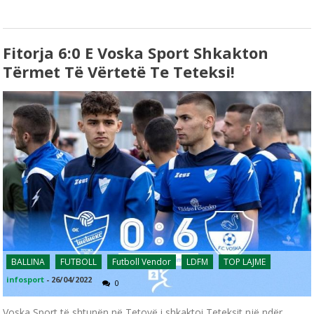
Fitorja 6:0 E Voska Sport Shkakton
Tërmet Të Vërtetë Te Teteksi!
BALLINA
FUTBOLL
Futboll Vendor
LDFM
TOP LAJME
infosport
-
26/04/2022
0
Voska Sport të shtunën në Tetovë i shkaktoi Teteksit një ndër