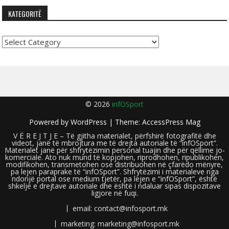
KATEGORITË
Kategoritë
© 2026
infOSport
Powered by
WordPress
| Theme:
AccessPress Mag
V Ë R E J T J E – Të gjitha materialet, përfshirë fotografitë dhe
videot, janë të mbrojtura me të drejta autoriale të “infOSport”.
Materialet janë për shfrytëzimin personal tuajin dhe për qëllime jo-
komerciale. Ato nuk mund të kopjohen, riprodhohen, ripublikohen,
modifikohen, transmetohen ose distribuohen në çfarëdo mënyre,
pa lejen paraprake të “infOSport”. Shfrytëzimi i materialeve nga
ndonjë portal ose medium tjetër, pa lejen e “infOSport”, është
shkelje e drejtave autoriale dhe është i ndaluar sipas dispozitave
ligjore në fuqi.
email: contact@infosport.mk
marketing: marketing@infosport.mk