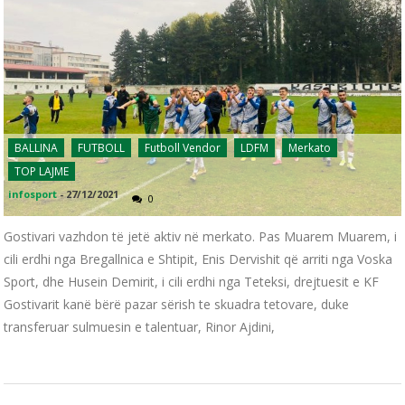
BALLINA
FUTBOLL
Futboll Vendor
LDFM
Merkato
TOP LAJME
infosport
-
27/12/2021
0
Gostivari vazhdon të jetë aktiv në merkato. Pas Muarem Muarem, i
cili erdhi nga Bregallnica e Shtipit, Enis Dervishit që arriti nga Voska
Sport, dhe Husein Demirit, i cili erdhi nga Teteksi, drejtuesit e KF
Gostivarit kanë bërë pazar sërish te skuadra tetovare, duke
transferuar sulmuesin e talentuar, Rinor Ajdini,