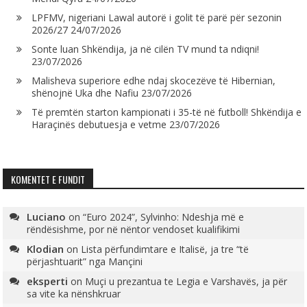
LPFMV, nigeriani Lawal autorë i golit të parë për sezonin
2026/27
24/07/2026
Sonte luan Shkëndija, ja në cilën TV mund ta ndiqni!
23/07/2026
Malisheva superiore edhe ndaj skocezëve të Hibernian,
shënojnë Uka dhe Nafiu
23/07/2026
Të premtën starton kampionati i 35-të në futboll! Shkëndija e
Haraçinës debutuesja e vetme
23/07/2026
KOMENTET E FUNDIT
Luciano
on
“Euro 2024”, Sylvinho: Ndeshja më e
rëndësishme, por në nëntor vendoset kualifikimi
Klodian
on
Lista përfundimtare e Italisë, ja tre “të
përjashtuarit” nga Mançini
eksperti
on
Muçi u prezantua te Legia e Varshavës, ja për
sa vite ka nënshkruar