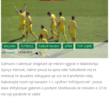
BALLINA
FUTBOLL
Futboll Vendor
LPFM
TOP LAJME
infosport
-
22/04/2017
0
Sulmuesi i talentuar shqiptarë që mbron ngjyrat e Makedonija
Gjorçe Petrovit, Valmir Jonuzi ka qenë ndër futbollistët më të
merituar të skuadrës shkupjane që sot në transfertën ndaj
Rabotniçkit morri një barazim 1:1, njofton “infOSport.mk”. Jonuzi
duke shfrytëzuar gabimin e portierit Shishkovski në minutën e 27-të
me një parabolë të saktë