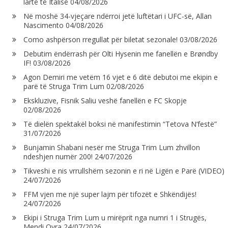
lartë të Italisë
04/08/2026
Në moshë 34-vjeçare ndërroi jetë luftëtari i UFC-së, Allan
Nascimento
04/08/2026
Como ashpërson rregullat për biletat sezonale!
03/08/2026
Debutim ëndërrash për Olti Hysenin me fanellën e Brøndby
IF!
03/08/2026
Agon Demiri me vetëm 16 vjet e 6 ditë debutoi me ekipin e
parë të Struga Trim Lum
02/08/2026
Ekskluzive, Fisnik Saliu veshë fanellën e FC Skopje
02/08/2026
Të dielën spektakël boksi në manifestimin “Tetova N’festë”
31/07/2026
Bunjamin Shabani nesër me Struga Trim Lum zhvillon
ndeshjen numër 200!
24/07/2026
Tikveshi e nis vrrullshëm sezonin e ri në Ligën e Parë (VIDEO)
24/07/2026
FFM vjen me një super lajm për tifozët e Shkëndijës!
24/07/2026
Ekipi i Struga Trim Lum u mirëprit nga numri 1 i Strugës,
Mendi Qyra
24/07/2026