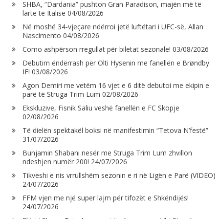
SHBA, “Dardania” pushton Gran Paradison, majën më të
lartë të Italisë
04/08/2026
Në moshë 34-vjeçare ndërroi jetë luftëtari i UFC-së, Allan
Nascimento
04/08/2026
Como ashpërson rregullat për biletat sezonale!
03/08/2026
Debutim ëndërrash për Olti Hysenin me fanellën e Brøndby
IF!
03/08/2026
Agon Demiri me vetëm 16 vjet e 6 ditë debutoi me ekipin e
parë të Struga Trim Lum
02/08/2026
Ekskluzive, Fisnik Saliu veshë fanellën e FC Skopje
02/08/2026
Të dielën spektakël boksi në manifestimin “Tetova N’festë”
31/07/2026
Bunjamin Shabani nesër me Struga Trim Lum zhvillon
ndeshjen numër 200!
24/07/2026
Tikveshi e nis vrrullshëm sezonin e ri në Ligën e Parë (VIDEO)
24/07/2026
FFM vjen me një super lajm për tifozët e Shkëndijës!
24/07/2026