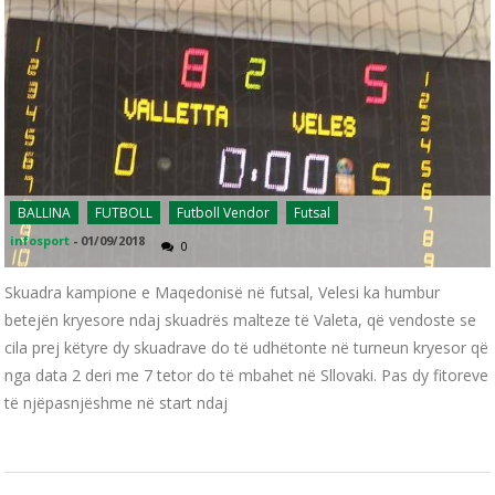
BALLINA
FUTBOLL
Futboll Vendor
Futsal
infosport
-
01/09/2018
0
Skuadra kampione e Maqedonisë në futsal, Velesi ka humbur
betejën kryesore ndaj skuadrës malteze të Valeta, që vendoste se
cila prej këtyre dy skuadrave do të udhëtonte në turneun kryesor që
nga data 2 deri me 7 tetor do të mbahet në Sllovaki. Pas dy fitoreve
të njëpasnjëshme në start ndaj