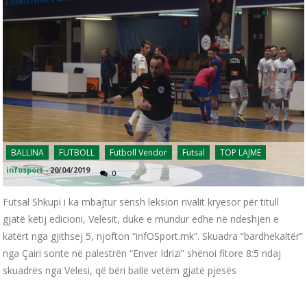
BALLINA
FUTBOLL
Futboll Vendor
Futsal
TOP LAJME
infosport
-
20/04/2019
0
Futsal Shkupi i ka mbajtur sërish leksion rivalit kryesor për titull
gjatë këtij edicioni, Velesit, duke e mundur edhe në ndeshjen e
katërt nga gjithsej 5, njofton “infOSport.mk”. Skuadra “bardhekaltër”
nga Çairi sonte në palestrën “Enver Idrizi” shënoi fitore 8:5 ndaj
skuadrës nga Velesi, që bëri ballë vetëm gjatë pjesës