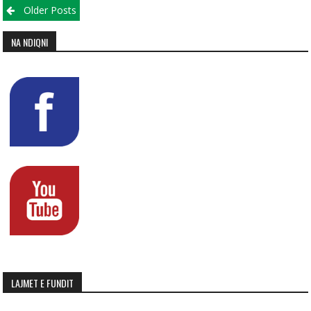
Posts navigation
Older Posts
NA NDIQNI
LAJMET E FUNDIT