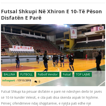
Futsal Shkupi Në Xhiron E 10-Të Pëson
Disfatën E Parë
BALLINA
FUTBOLL
Futboll Vendor
Futsal
TOP LAJME
infosport
-
17/11/2018
0
Futsal Shkupi ka pësuar disfatën e parë në ndeshjen derbi të javës
së 10-të kundër Velesit, e cila pati disa skenda aspak të hijshme.
Përveç ofendimeve ndaj shqiptarëve, e njëjta pati edhe një