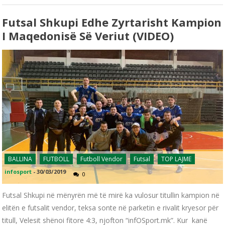
Futsal Shkupi Edhe Zyrtarisht Kampion
I Maqedonisë Së Veriut (VIDEO)
BALLINA
FUTBOLL
Futboll Vendor
Futsal
TOP LAJME
infosport
-
30/03/2019
0
Futsal Shkupi në mënyrën më të mirë ka vulosur titullin kampion në
elitën e futsalit vendor, teksa sonte në parketin e rivalit kryesor për
titull, Velesit shënoi fitore 4:3, njofton “infOSport.mk”. Kur kanë