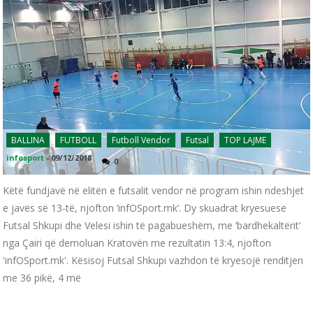
BALLINA
FUTBOLL
Futboll Vendor
Futsal
TOP LAJME
infosport
-
09/12/2018
0
Këtë fundjavë në elitën e futsalit vendor në program ishin ndeshjet
e javës së 13-të, njofton ‘infOSport.mk’. Dy skuadrat kryesuese
Futsal Shkupi dhe Velesi ishin të pagabueshëm, me ‘bardhekaltërit’
nga Çairi që demoluan Kratovën me rezultatin 13:4, njofton
'infOSport.mk'. Kësisoj Futsal Shkupi vazhdon të kryesojë renditjen
me 36 pikë, 4 më