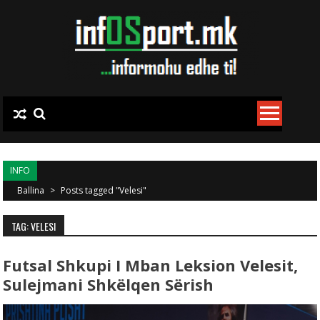
Skip to content
INFO
Ballina
>
Posts tagged "Velesi"
TAG: VELESI
Futsal Shkupi I Mban Leksion Velesit,
Sulejmani Shkëlqen Sërish