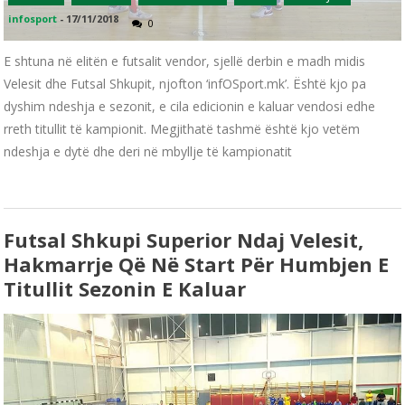
infosport
-
17/11/2018
0
E shtuna në elitën e futsalit vendor, sjellë derbin e madh midis
Velesit dhe Futsal Shkupit, njofton ‘infOSport.mk’. Është kjo pa
dyshim ndeshja e sezonit, e cila edicionin e kaluar vendosi edhe
rreth titullit të kampionit. Megjithatë tashmë është kjo vetëm
ndeshja e dytë dhe deri në mbyllje të kampionatit
Futsal Shkupi Superior Ndaj Velesit,
Hakmarrje Që Në Start Për Humbjen E
Titullit Sezonin E Kaluar