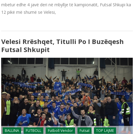
mbetur edhe 4 javë deri në mbyllje të kampionatit, Futsal Shkupi ka
12 pikë më shumë se Velesi,
Velesi Rrëshqet, Titulli Po I Buzëqesh
Futsal Shkupit
BALLINA
FUTBOLL
Futboll Vendor
Futsal
TOP LAJME