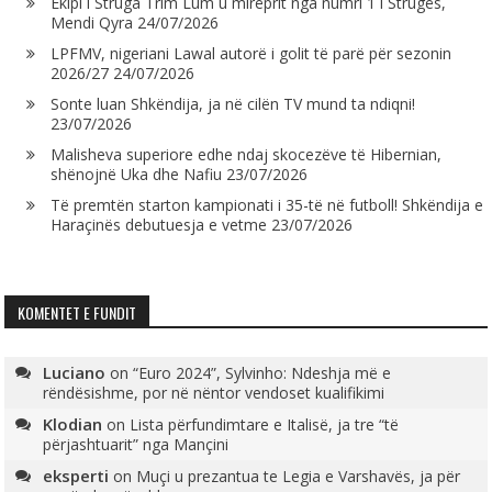
Ekipi i Struga Trim Lum u mirëprit nga numri 1 i Strugës,
Mendi Qyra
24/07/2026
LPFMV, nigeriani Lawal autorë i golit të parë për sezonin
2026/27
24/07/2026
Sonte luan Shkëndija, ja në cilën TV mund ta ndiqni!
23/07/2026
Malisheva superiore edhe ndaj skocezëve të Hibernian,
shënojnë Uka dhe Nafiu
23/07/2026
Të premtën starton kampionati i 35-të në futboll! Shkëndija e
Haraçinës debutuesja e vetme
23/07/2026
KOMENTET E FUNDIT
Luciano
on
“Euro 2024”, Sylvinho: Ndeshja më e
rëndësishme, por në nëntor vendoset kualifikimi
Klodian
on
Lista përfundimtare e Italisë, ja tre “të
përjashtuarit” nga Mançini
eksperti
on
Muçi u prezantua te Legia e Varshavës, ja për