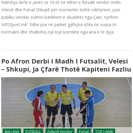
Ndeshja derbi e javës së 10-të në elitën e futsalit vendor midis
Velesit dhe Futsal Shkupit për momentin është ndërprerë, pasi
publiku vendas sulmoi bankinën e skuadrës nga Çairi, njofton
‘infOSport.mk’. Edhe pse në parket gjithçka ishte në suaza të
normales dhe zhvillohej një lojë korrekte nga ana e të dyja
Po Afron Derbi I Madh I Futsalit, Velesi
– Shkupi, Ja Çfarë Thotë Kapiteni Fazliu
BALLINA
FUTBOLL
Futboll Vendor
Futsal
TOP LAJME