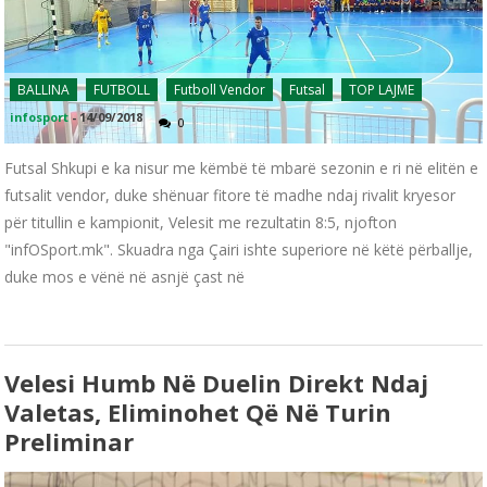
BALLINA
FUTBOLL
Futboll Vendor
Futsal
TOP LAJME
infosport
-
14/09/2018
0
Futsal Shkupi e ka nisur me këmbë të mbarë sezonin e ri në elitën e
futsalit vendor, duke shënuar fitore të madhe ndaj rivalit kryesor
për titullin e kampionit, Velesit me rezultatin 8:5, njofton
"infOSport.mk". Skuadra nga Çairi ishte superiore në këtë përballje,
duke mos e vënë në asnjë çast në
Velesi Humb Në Duelin Direkt Ndaj
Valetas, Eliminohet Që Në Turin
Preliminar