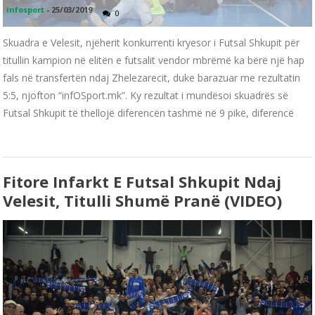
infosport
-
25/03/2019
0
Skuadra e Velesit, njëherit konkurrenti kryesor i Futsal Shkupit për
titullin kampion në elitën e futsalit vendor mbrëmë ka bërë një hap
fals në transfertën ndaj Zhelezarecit, duke barazuar me rezultatin
5:5, njofton “infOSport.mk”. Ky rezultat i mundësoi skuadrës së
Futsal Shkupit të thellojë diferencën tashmë në 9 pikë, diferencë
Fitore Infarkt E Futsal Shkupit Ndaj
Velesit, Titulli Shumë Pranë (VIDEO)