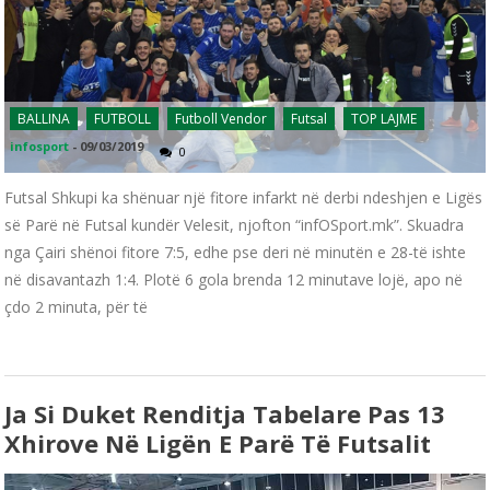
BALLINA
FUTBOLL
Futboll Vendor
Futsal
TOP LAJME
infosport
-
09/03/2019
0
Futsal Shkupi ka shënuar një fitore infarkt në derbi ndeshjen e Ligës
së Parë në Futsal kundër Velesit, njofton “infOSport.mk”. Skuadra
nga Çairi shënoi fitore 7:5, edhe pse deri në minutën e 28-të ishte
në disavantazh 1:4. Plotë 6 gola brenda 12 minutave lojë, apo në
çdo 2 minuta, për të
Ja Si Duket Renditja Tabelare Pas 13
Xhirove Në Ligën E Parë Të Futsalit