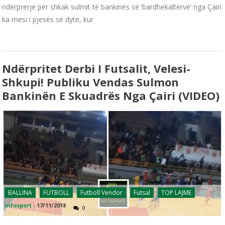
ndërprerje për shkak sulmit të bankinës së ‘bardhekaltërve’ nga Çairi
ka mesi i pjesës së dytë, kur
Ndërpritet Derbi I Futsalit, Velesi-
Shkupi! Publiku Vendas Sulmon
Bankinën E Skuadrës Nga Çairi (VIDEO)
BALLINA
FUTBOLL
Futboll Vendor
Futsal
TOP LAJME
infosport
-
17/11/2018
0