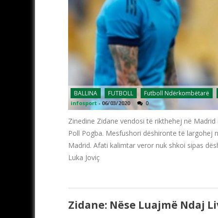
BALLINA
FUTBOLL
Futboll Ndërkombëtarë
infosport
-
06/03/2020
0
Zinedine Zidane vendosi të rikthehej në Madrid
Poll Pogba. Mesfushori dëshironte të largohej n
Madrid. Afati kalimtar veror nuk shkoi sipas dë
Luka Joviç
Zidane: Nëse Luajmë Ndaj Liv