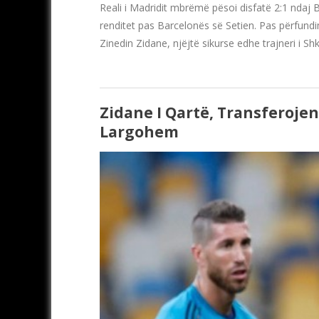
Reali i Madridit mbrëmë pësoi disfatë 2:1 ndaj B
renditet pas Barcelonës së Setien. Pas përfundimit
Zinedin Zidane, njëjtë sikurse edhe trajneri i S
Zidane I Qartë, Transferojen
Largohem