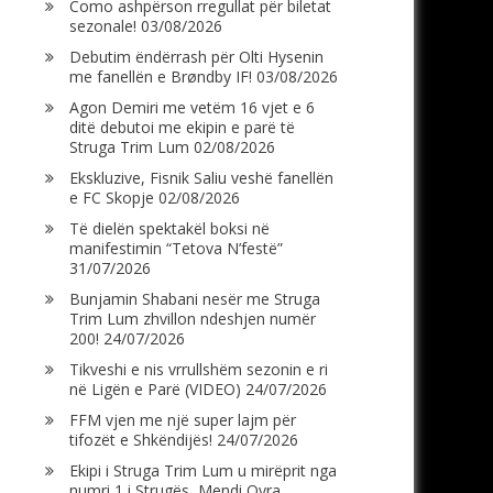
Como ashpërson rregullat për biletat
sezonale!
03/08/2026
Debutim ëndërrash për Olti Hysenin
me fanellën e Brøndby IF!
03/08/2026
Agon Demiri me vetëm 16 vjet e 6
ditë debutoi me ekipin e parë të
Struga Trim Lum
02/08/2026
Ekskluzive, Fisnik Saliu veshë fanellën
e FC Skopje
02/08/2026
Të dielën spektakël boksi në
manifestimin “Tetova N’festë”
31/07/2026
Bunjamin Shabani nesër me Struga
Trim Lum zhvillon ndeshjen numër
200!
24/07/2026
Tikveshi e nis vrrullshëm sezonin e ri
në Ligën e Parë (VIDEO)
24/07/2026
FFM vjen me një super lajm për
tifozët e Shkëndijës!
24/07/2026
Ekipi i Struga Trim Lum u mirëprit nga
numri 1 i Strugës, Mendi Qyra