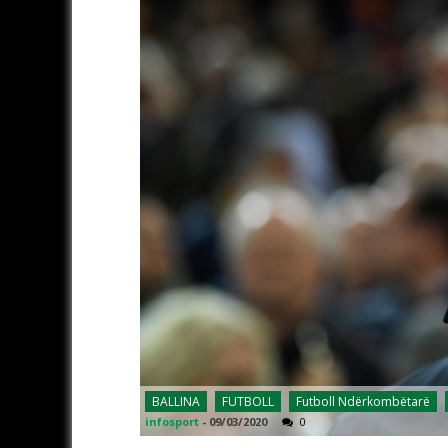
BALLINA
FUTBOLL
Futboll Ndërkombëtarë
infosport
-
09/03/2020
0