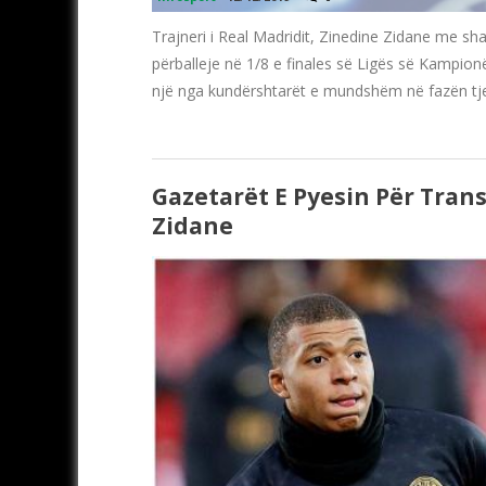
Trajneri i Real Madridit, Zinedine Zidane me sha
përballeje në 1/8 e finales së Ligës së Kampion
një nga kundërshtarët e mundshëm në fazën tje
Gazetarët E Pyesin Për Trans
Zidane