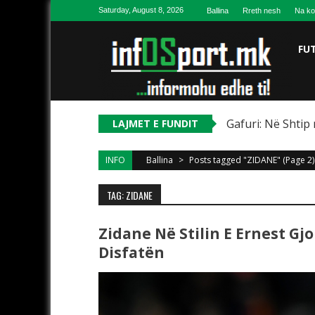
Skip to content
Saturday, August 8, 2026
Ballina
Rreth nesh
Na ko
FU
Gafuri: Në Shtip 
LAJMET E FUNDIT
INFO
Ballina
>
Posts tagged "ZIDANE"
(Page 2)
TAG: ZIDANE
Zidane Në Stilin E Ernest Gj
Disfatën