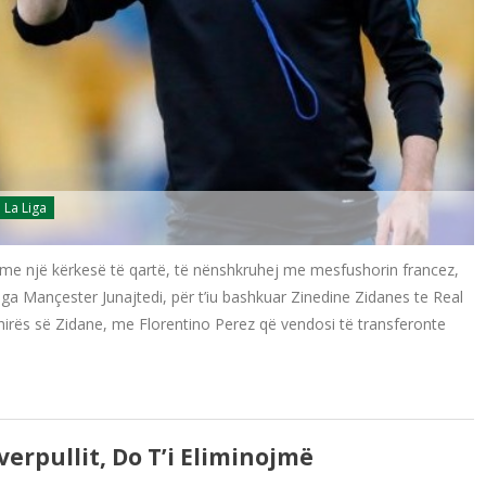
La Liga
 me një kërkesë të qartë, të nënshkruhej me mesfushorin francez,
ga Mançester Junajtedi, për t’iu bashkuar Zinedine Zidanes te Real
shirës së Zidane, me Florentino Perez që vendosi të transferonte
erpullit, Do T’i Eliminojmë