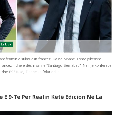
La Liga
ransferimin e sulmuesit francez, Kylina Mbape. Është pikërisht
më francezin dhe e dëshiron në “Santiago Bernabeu”. Në një konferecë
t dhe PSZH-së, Zidane ka folur edhe
e E 9-Të Për Realin Këtë Edicion Në La