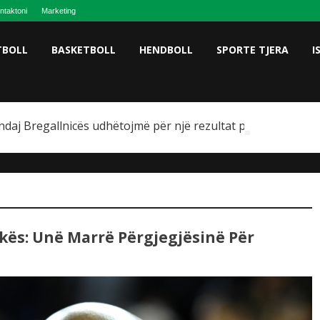
ntaktoni
Marketing
TBOLL
BASKETBOLL
HENDBOLL
SPORTE TJERA
I
ndaj Bregallnicës udhëtojmë për një rezultat pozitiv
okës: Unë Marrë Përgjegjësinë Për