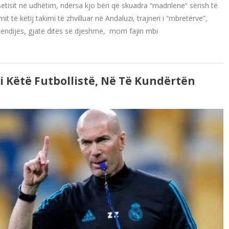
etisit në udhëtim, ndërsa kjo bëri që skuadra “madrilene” sërish të
 të këtij takimi të zhvilluar në Andaluzi, trajneri i “mbretërve”,
hkëndijës, gjatë ditës së djeshme, morri fajin mbi
i Këtë Futbollistë, Në Të Kundërtën