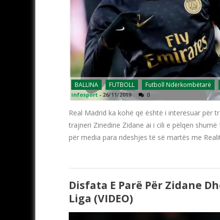
BALLINA
FUTBOLL
Futboll Ndërkombëtarë
infosport
-
26/11/2019
0
Real Madrid ka kohë që është i interesuar për t
trajneri Zinedine Zidane ai i cili e pëlqen shu
për media para ndeshjes të së martës me Reali
Disfata E Parë Për Zidane Dh
Liga (VIDEO)