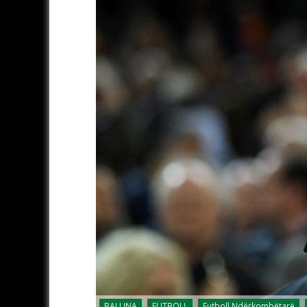
BALLINA
FUTBOLL
Futboll Ndërkombëtarë