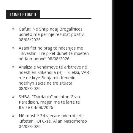
LAJMET E FUNDIT
Gafuri: Në Shtip ndaj Bregallnicës
udhëtojmë për një rezultat pozitiv
08/08/2026
Asani flet në prag të ndeshjes me
Tikveshin: Tre pikët duhet të mbeten
në Kumanovë!
08/08/2026
Analiza e vendimeve të arbitrëve në
ndeshjen Shkëndija (H) – Sileksi, VAR-i
me në krye Benjamin Kerimin
ndërhyri saktë në tre situata
08/08/2026
SHBA, “Dardania” pushton Gran
Paradison, majën më të lartë të
Italisë
04/08/2026
Në moshë 34-vjeçare ndërroi jetë
luftëtari i UFC-së, Allan Nascimento
04/08/2026