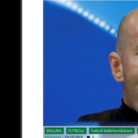
BALLINA
FUTBOLL
Futboll Ndërkombëtarë
infosport
-
12/12/2019
0