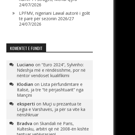
24/07/2026
LPFMV, nigeriani Lawal autorë i golit
të parë për sezonin 2026/27
24/07/2026
KOMENTET E FUNDIT
Luciano
on
“Euro 2024”, Sylvinho:
Ndeshja më e rëndësishme, por në
nëntor vendoset kualifikimi
Klodian
on
Lista përfundimtare e
Italisë, ja tre “të përjashtuarit” nga
Mançini
eksperti
on
Muçi u prezantua te
Legia e Varshavës, ja për sa vite ka
nënshkruar
Bradva
on
Skandali në Paris,
Kultesku, arbitri që në 2008-ën kishte
tentuar vetëvrasjen!