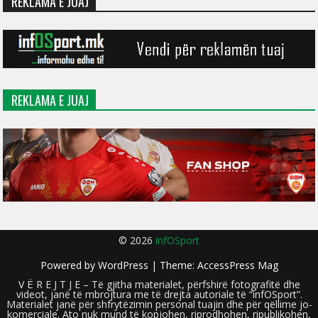
REKLAMA E JUAJ
REKLAMA E JUAJ
© 2026
infOSport
Powered by
WordPress
| Theme:
AccessPress Mag
V Ë R E J T J E – Të gjitha materialet, përfshirë fotografitë dhe
videot, janë të mbrojtura me të drejta autoriale të “infOSport”.
Materialet janë për shfrytëzimin personal tuajin dhe për qëllime jo-
komerciale. Ato nuk mund të kopjohen, riprodhohen, ripublikohen,