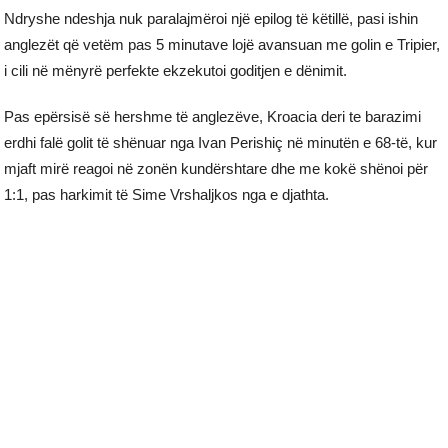
Ndryshe ndeshja nuk paralajmëroi një epilog të këtillë, pasi ishin
anglezët që vetëm pas 5 minutave lojë avansuan me golin e Tripier,
i cili në mënyrë perfekte ekzekutoi goditjen e dënimit.
Pas epërsisë së hershme të anglezëve, Kroacia deri te barazimi
erdhi falë golit të shënuar nga Ivan Perishiç në minutën e 68-të, kur
mjaft mirë reagoi në zonën kundërshtare dhe me kokë shënoi për
1:1, pas harkimit të Sime Vrshaljkos nga e djathta.