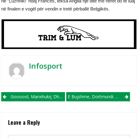
në “Luzhniki” ndaj Francës, teksa Anglia një ditë më herët do të luaj
në finalen e vogël për vendin e tretë përballë Belgjikës.
Infosport
Post navigation
Goooool, Manxhukiç Dhe Kroacia Shumë Afër Finales (VIDEO)
E Bujshme, Dortmundi Transferon Mbrojtësin E Realit
Leave a Reply