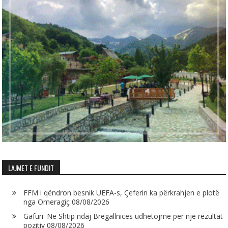
LAJMET E FUNDIT
FFM i qëndron besnik UEFA-s, Çeferin ka përkrahjen e plotë
nga Omeragiç
08/08/2026
Gafuri: Në Shtip ndaj Bregallnicës udhëtojmë për një rezultat
pozitiv
08/08/2026