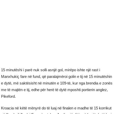
15 minutëshi i parë nuk solli asnjë gol, mirëpo ishte një rast i
Manxhukiç fare në fund, që paralajmëroi golin e tij në 15 minutëshin
e dytë, më saktësisht në minutën e 109-të, kur nga brendia e zonës
me të majtën e tij, edhe për herë të dytë mposhti portierin anglez,
Pikeford.
Kroacia në këtë mënyrë do të luaj në finalen e madhe të 15 korrikut