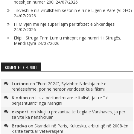
ndeshjen numër 200!
24/07/2026
Tikveshi e nis vrrullshëm sezonin e ri në Ligën e Parë (VIDEO)
24/07/2026
FFM vjen me një super lajm për tifozët e Shkëndijës!
24/07/2026
Ekipi i Struga Trim Lum u mirëprit nga numri 1 i Strugës,
Mendi Qyra
24/07/2026
KOMENTET E FUNDIT
Luciano
on
“Euro 2024”, Sylvinho: Ndeshja më e
rëndësishme, por në nëntor vendoset kualifikimi
Klodian
on
Lista përfundimtare e Italisë, ja tre “të
përjashtuarit” nga Mançini
eksperti
on
Muçi u prezantua te Legia e Varshavës, ja për
sa vite ka nënshkruar
Bradva
on
Skandali në Paris, Kultesku, arbitri që në 2008-ën
kishte tentuar vetëvrasjen!