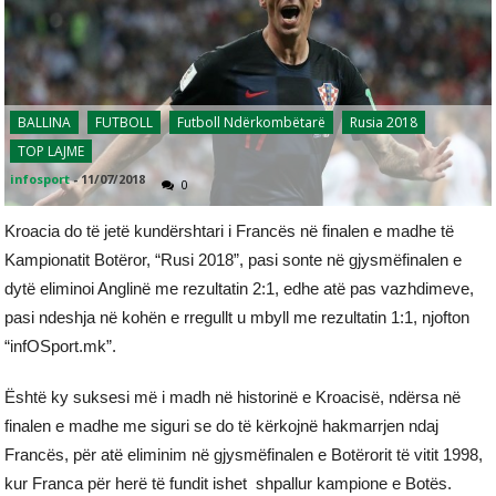
BALLINA
FUTBOLL
Futboll Ndërkombëtarë
Rusia 2018
TOP LAJME
infosport
-
11/07/2018
0
Kroacia do të jetë kundërshtari i Francës në finalen e madhe të
Kampionatit Botëror, “Rusi 2018”, pasi sonte në gjysmëfinalen e
dytë eliminoi Anglinë me rezultatin 2:1, edhe atë pas vazhdimeve,
pasi ndeshja në kohën e rregullt u mbyll me rezultatin 1:1, njofton
“infOSport.mk”.
Është ky suksesi më i madh në historinë e Kroacisë, ndërsa në
finalen e madhe me siguri se do të kërkojnë hakmarrjen ndaj
Francës, për atë eliminim në gjysmëfinalen e Botërorit të vitit 1998,
kur Franca për herë të fundit ishet shpallur kampione e Botës.