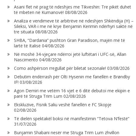
Asani flet në prag të ndeshjes me Tikveshin: Tre pikët duhet
të mbeten në Kumanovë!
08/08/2026
Analiza e vendimeve të arbitrëve në ndeshjen Shkëndija (H) –
Sileksi, VAR-i me në krye Benjamin Kerimin ndërhyri saktë në
tre situata
08/08/2026
SHBA, “Dardania” pushton Gran Paradison, majën më të
lartë të Italisë
04/08/2026
Në moshë 34-vjeçare ndërroi jetë luftëtari i UFC-së, Allan
Nascimento
04/08/2026
Como ashpërson rregullat për biletat sezonale!
03/08/2026
Debutim ëndërrash për Olti Hysenin me fanellën e Brøndby
IF!
03/08/2026
Agon Demiri me vetëm 16 vjet e 6 ditë debutoi me ekipin e
parë të Struga Trim Lum
02/08/2026
Ekskluzive, Fisnik Saliu veshë fanellën e FC Skopje
02/08/2026
Të dielën spektakël boksi në manifestimin “Tetova N’festë”
31/07/2026
Bunjamin Shabani nesër me Struga Trim Lum zhvillon