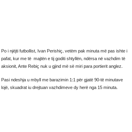
Po i njëjti futbollist, Ivan Perishiç, vetëm pak minuta më pas ishte i
pafat, kur me të majtën e tij goditi shtyllën, ndërsa në vazhdim të
aksionit, Ante Rebiç nuk u gjind më së miri para portierit anglez.
Pasi ndeshja u mbyll me barazimin 1:1 për gjatë 90-të minutave
lojë, skuadrat iu drejtuan vazhdimeve dy herë nga 15 minuta.