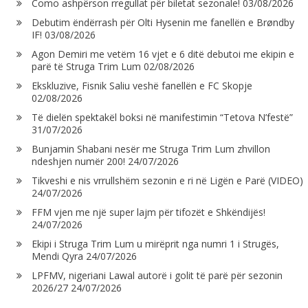
Como ashpërson rregullat për biletat sezonale!
03/08/2026
Debutim ëndërrash për Olti Hysenin me fanellën e Brøndby
IF!
03/08/2026
Agon Demiri me vetëm 16 vjet e 6 ditë debutoi me ekipin e
parë të Struga Trim Lum
02/08/2026
Ekskluzive, Fisnik Saliu veshë fanellën e FC Skopje
02/08/2026
Të dielën spektakël boksi në manifestimin “Tetova N’festë”
31/07/2026
Bunjamin Shabani nesër me Struga Trim Lum zhvillon
ndeshjen numër 200!
24/07/2026
Tikveshi e nis vrrullshëm sezonin e ri në Ligën e Parë (VIDEO)
24/07/2026
FFM vjen me një super lajm për tifozët e Shkëndijës!
24/07/2026
Ekipi i Struga Trim Lum u mirëprit nga numri 1 i Strugës,
Mendi Qyra
24/07/2026
LPFMV, nigeriani Lawal autorë i golit të parë për sezonin
2026/27
24/07/2026