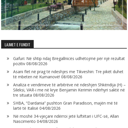
LAJMET E FUNDIT
Gafuri: Në shtip ndaj Bregallnicës udhëtojmë për një rezultat
pozitiv
08/08/2026
Asani flet në prag të ndeshjes me Tikveshin: Tre pikët duhet
të mbeten në Kumanovë!
08/08/2026
Analiza e vendimeve të arbitrëve në ndeshjen Shkëndija (H) –
Sileksi, VAR-i me në krye Benjamin Kerimin ndërhyri saktë në
tre situata
08/08/2026
SHBA, “Dardania” pushton Gran Paradison, majën më të
lartë të Italisë
04/08/2026
Në moshë 34-vjeçare ndërroi jetë luftëtari i UFC-së, Allan
Nascimento
04/08/2026