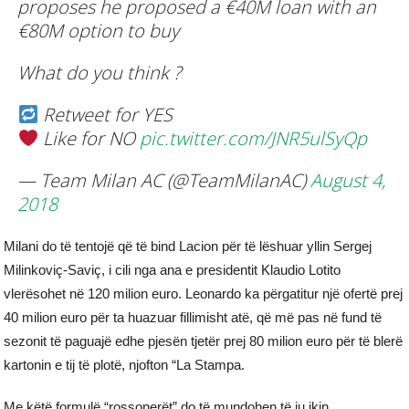
proposes he proposed a €40M loan with an
€80M option to buy
What do you think ?
Retweet for YES
Like for NO
pic.twitter.com/JNR5ulSyQp
— Team Milan AC (@TeamMilanAC)
August 4,
2018
Milani do të tentojë që të bind Lacion për të lëshuar yllin Sergej
Milinkoviç-Saviç, i cili nga ana e presidentit Klaudio Lotito
vlerësohet në 120 milion euro. Leonardo ka përgatitur një ofertë prej
40 milion euro për ta huazuar fillimisht atë, që më pas në fund të
sezonit të paguajë edhe pjesën tjetër prej 80 milion euro për të blerë
kartonin e tij të plotë, njofton “La Stampa.
Me këtë formulë “rossonerët” do të mundohen të ju ikin