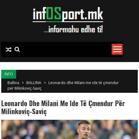
Skip to content
INFO
Ballina
>
BALLINA
>
Leonardo dhe Milani me ide të çmendur
për Milinkoviç-Saviç
Leonardo Dhe Milani Me Ide Të Çmendur Për
Milinkoviç-Saviç