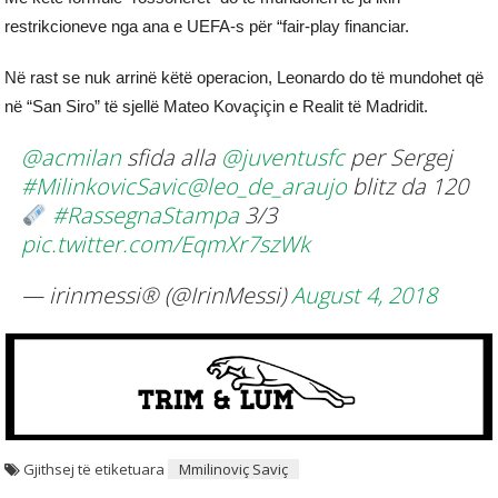
restrikcioneve nga ana e UEFA-s për “fair-play financiar.
Në rast se nuk arrinë këtë operacion, Leonardo do të mundohet që
në “San Siro” të sjellë Mateo Kovaçiçin e Realit të Madridit.
@acmilan
sfida alla
@juventusfc
per Sergej
#MilinkovicSavic
@leo_de_araujo
blitz da 120
#RassegnaStampa
3/3
pic.twitter.com/EqmXr7szWk
— irinmessi® (@IrinMessi)
August 4, 2018
Gjithsej të etiketuara
Mmilinoviç Saviç