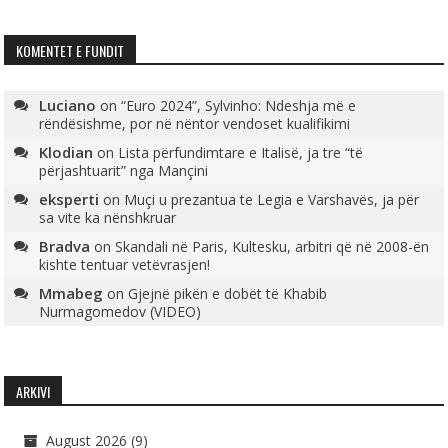
KOMENTET E FUNDIT
Luciano
on
“Euro 2024”, Sylvinho: Ndeshja më e
rëndësishme, por në nëntor vendoset kualifikimi
Klodian
on
Lista përfundimtare e Italisë, ja tre “të
përjashtuarit” nga Mançini
eksperti
on
Muçi u prezantua te Legia e Varshavës, ja për
sa vite ka nënshkruar
Bradva
on
Skandali në Paris, Kultesku, arbitri që në 2008-ën
kishte tentuar vetëvrasjen!
Mmabeg
on
Gjejnë pikën e dobët të Khabib
Nurmagomedov (VIDEO)
ARKIVI
August 2026
(9)