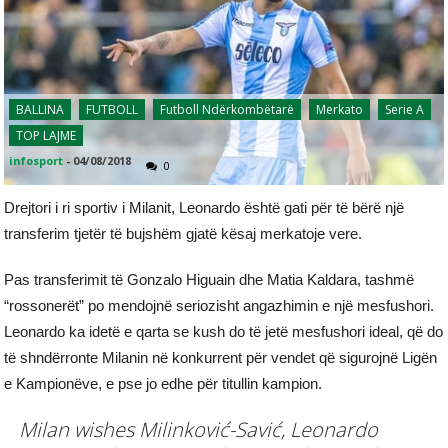
BALLINA
FUTBOLL
Futboll Ndërkombëtarë
Merkato
Serie A
TOP LAJME
infosport
-
04/08/2018
0
Drejtori i ri sportiv i Milanit, Leonardo është gati për të bërë një
transferim tjetër të bujshëm gjatë kësaj merkatoje vere.
Pas transferimit të Gonzalo Higuain dhe Matia Kaldara, tashmë
“rossonerët” po mendojnë seriozisht angazhimin e një mesfushori.
Leonardo ka idetë e qarta se kush do të jetë mesfushori ideal, që do
të shndërronte Milanin në konkurrent për vendet që sigurojnë Ligën
e Kampionëve, e pse jo edhe për titullin kampion.
Milan wishes Milinković-Savić, Leonardo