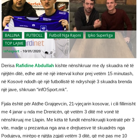
BALLINA
FUTBOLL
Futboll Nga Rajoni
Ipko Superliga
TOP LAJME
infosport
-
10/01/2020
0
Derisa
Rafidine Abdullah
kishte nënshkruar me dy skuadra në të
njëjtën ditë, edhe atë në një interval kohor prej vetëm 15 minutash,
në Kosovë ndodh që një futbollistë të ndryshojë 3 skuadra brenda
një jave, shkruan “infOSport.mk”.
Fjala është për Atdhe Grajqevcin, 21-vjeçarin kosovar, i cili fillimisht
me 4 janar u nda me Drenicën, që vetëm 3 ditë më vonë të
nënshkruaj me Llapin. Me këta të fundit nënshkruajti kontratë për 3
vite, madje u prezantua nga ana e drejtuesve të skuadrës nga
Podujeva, mirëpo e njëjta zgjati vetëm 3 ditë, që më pas me 10