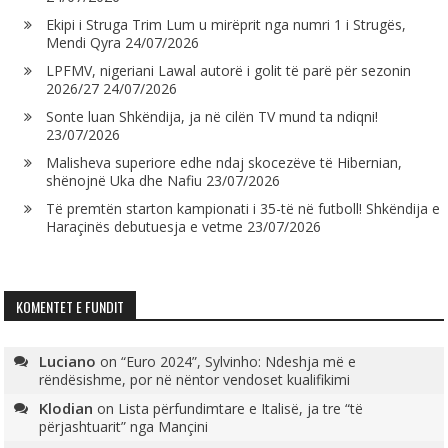
Ekipi i Struga Trim Lum u mirëprit nga numri 1 i Strugës,
Mendi Qyra
24/07/2026
LPFMV, nigeriani Lawal autorë i golit të parë për sezonin
2026/27
24/07/2026
Sonte luan Shkëndija, ja në cilën TV mund ta ndiqni!
23/07/2026
Malisheva superiore edhe ndaj skocezëve të Hibernian,
shënojnë Uka dhe Nafiu
23/07/2026
Të premtën starton kampionati i 35-të në futboll! Shkëndija e
Haraçinës debutuesja e vetme
23/07/2026
KOMENTET E FUNDIT
Luciano
on
“Euro 2024”, Sylvinho: Ndeshja më e
rëndësishme, por në nëntor vendoset kualifikimi
Klodian
on
Lista përfundimtare e Italisë, ja tre “të
përjashtuarit” nga Mançini