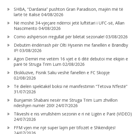
SHBA, “Dardania” pushton Gran Paradison, majën më të
lartë të Italisë
04/08/2026
Në moshë 34-vjeçare ndërroi jetë luftëtari i UFC-së, Allan
Nascimento
04/08/2026
Como ashpërson rregullat për biletat sezonale!
03/08/2026
Debutim ëndërrash për Olti Hysenin me fanellën e Brøndby
IF!
03/08/2026
Agon Demiri me vetëm 16 vjet e 6 ditë debutoi me ekipin e
parë të Struga Trim Lum
02/08/2026
Ekskluzive, Fisnik Saliu veshë fanellën e FC Skopje
02/08/2026
Të dielën spektakël boksi në manifestimin “Tetova N’festë”
31/07/2026
Bunjamin Shabani nesër me Struga Trim Lum zhvillon
ndeshjen numër 200!
24/07/2026
Tikveshi e nis vrrullshëm sezonin e ri në Ligën e Parë (VIDEO)
24/07/2026
FFM vjen me një super lajm për tifozët e Shkëndijës!
24/07/2026