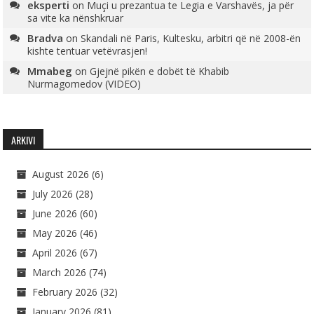
eksperti
on
Muçi u prezantua te Legia e Varshavës, ja për
sa vite ka nënshkruar
Bradva
on
Skandali në Paris, Kultesku, arbitri që në 2008-ën
kishte tentuar vetëvrasjen!
Mmabeg
on
Gjejnë pikën e dobët të Khabib
Nurmagomedov (VIDEO)
ARKIVI
August 2026
(6)
July 2026
(28)
June 2026
(60)
May 2026
(46)
April 2026
(67)
March 2026
(74)
February 2026
(32)
January 2026
(81)