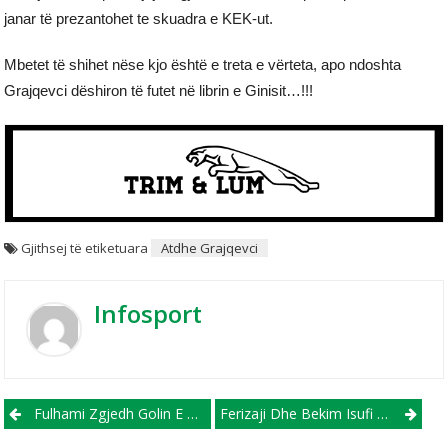
janar të prezantohet te skuadra e KEK-ut.
Mbetet të shihet nëse kjo është e treta e vërteta, apo ndoshta
Grajqevci dëshiron të futet në librin e Ginisit…!!!
Gjithsej të etiketuara
Atdhe Grajqevci
Infosport
Post navigation
Fulhami Zgjedh Golin E Struganit, Pajtim Kasami Si Më Të Mirin E Dekadës
Ferizaji Dhe Bekim Isufi Vazhdojnë Bashkëpunimin