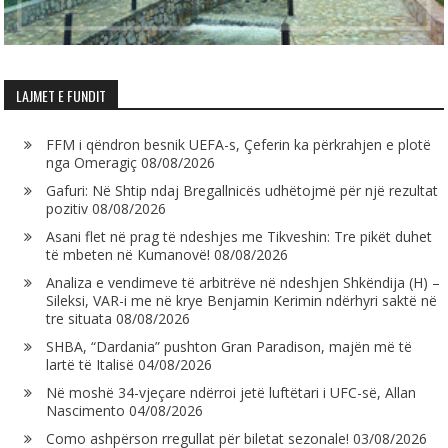
LAJMET E FUNDIT
FFM i qëndron besnik UEFA-s, Çeferin ka përkrahjen e plotë
nga Omeragiç
08/08/2026
Gafuri: Në Shtip ndaj Bregallnicës udhëtojmë për një rezultat
pozitiv
08/08/2026
Asani flet në prag të ndeshjes me Tikveshin: Tre pikët duhet
të mbeten në Kumanovë!
08/08/2026
Analiza e vendimeve të arbitrëve në ndeshjen Shkëndija (H) –
Sileksi, VAR-i me në krye Benjamin Kerimin ndërhyri saktë në
tre situata
08/08/2026
SHBA, “Dardania” pushton Gran Paradison, majën më të
lartë të Italisë
04/08/2026
Në moshë 34-vjeçare ndërroi jetë luftëtari i UFC-së, Allan
Nascimento
04/08/2026
Como ashpërson rregullat për biletat sezonale!
03/08/2026