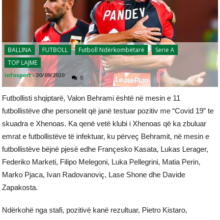
BALLINA
FUTBOLL
Futboll Ndërkombëtarë
Serie A
TOP LAJME
infosport
-
30/09/2020
0
Futbollisti shqiptarë, Valon Behrami është në mesin e 11
futbollistëve dhe personelit që janë testuar pozitiv me “Covid 19” te
skuadra e Xhenoas. Ka qenë vetë klubi i Xhenoas që ka zbuluar
emrat e futbollistëve të infektuar, ku përveç Behramit, në mesin e
futbollistëve bëjnë pjesë edhe Françesko Kasata, Lukas Lerager,
Federiko Marketi, Filipo Melegoni, Luka Pellegrini, Matia Perin,
Marko Pjaca, Ivan Radovanoviç, Lase Shone dhe Davide
Zapakosta.
Ndërkohë nga stafi, pozitivë kanë rezultuar, Pietro Kistaro,