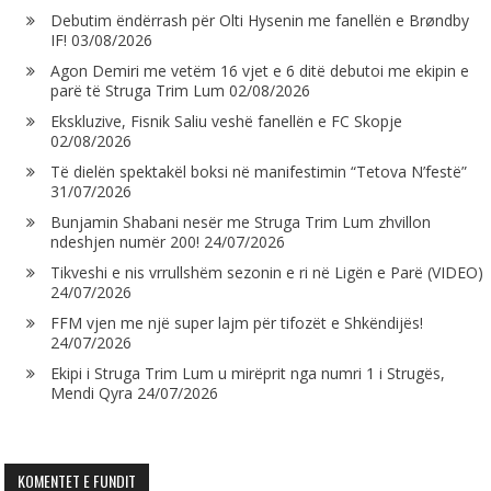
Debutim ëndërrash për Olti Hysenin me fanellën e Brøndby
IF!
03/08/2026
Agon Demiri me vetëm 16 vjet e 6 ditë debutoi me ekipin e
parë të Struga Trim Lum
02/08/2026
Ekskluzive, Fisnik Saliu veshë fanellën e FC Skopje
02/08/2026
Të dielën spektakël boksi në manifestimin “Tetova N’festë”
31/07/2026
Bunjamin Shabani nesër me Struga Trim Lum zhvillon
ndeshjen numër 200!
24/07/2026
Tikveshi e nis vrrullshëm sezonin e ri në Ligën e Parë (VIDEO)
24/07/2026
FFM vjen me një super lajm për tifozët e Shkëndijës!
24/07/2026
Ekipi i Struga Trim Lum u mirëprit nga numri 1 i Strugës,
Mendi Qyra
24/07/2026
KOMENTET E FUNDIT