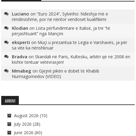
Luciano
on
“Euro 2024”, Sylvinho: Ndeshja më e
rëndësishme, por në nëntor vendoset kualifikimi
Klodian
on
Lista përfundimtare e Italisë, ja tre “të
përjashtuarit” nga Mançini
eksperti
on
Muçi u prezantua te Legia e Varshavës, ja për
sa vite ka nënshkruar
Bradva
on
Skandali në Paris, Kultesku, arbitri që në 2008-ën
kishte tentuar vetëvrasjen!
Mmabeg
on
Gjejnë pikën e dobët të Khabib
Nurmagomedov (VIDEO)
ARKIVI
August 2026
(10)
July 2026
(28)
June 2026
(60)