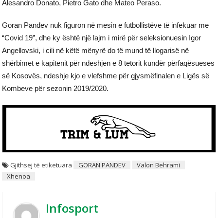
Alesandro Donato, Pietro Gato dhe Mateo Peraso.
Goran Pandev nuk figuron në mesin e futbollistëve të infekuar me
“Covid 19”, dhe ky është një lajm i mirë për seleksionuesin Igor
Angellovski, i cili në këtë mënyrë do të mund të llogarisë në
shërbimet e kapitenit për ndeshjen e 8 tetorit kundër përfaqësueses
së Kosovës, ndeshje kjo e vlefshme për gjysmëfinalen e Ligës së
Kombeve për sezonin 2019/2020.
Gjithsej të etiketuara
GORAN PANDEV
Valon Behrami
Xhenoa
Infosport