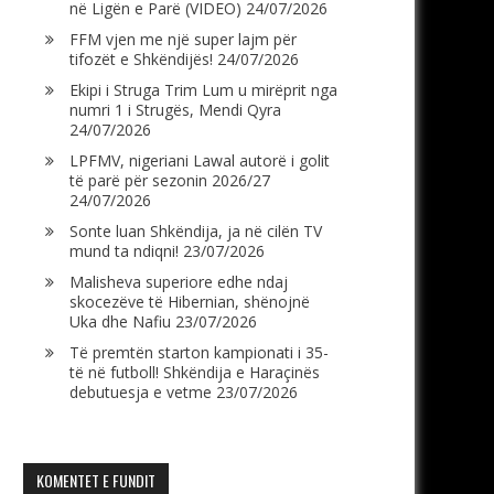
në Ligën e Parë (VIDEO)
24/07/2026
FFM vjen me një super lajm për
tifozët e Shkëndijës!
24/07/2026
Ekipi i Struga Trim Lum u mirëprit nga
numri 1 i Strugës, Mendi Qyra
24/07/2026
LPFMV, nigeriani Lawal autorë i golit
të parë për sezonin 2026/27
24/07/2026
Sonte luan Shkëndija, ja në cilën TV
mund ta ndiqni!
23/07/2026
Malisheva superiore edhe ndaj
skocezëve të Hibernian, shënojnë
Uka dhe Nafiu
23/07/2026
Të premtën starton kampionati i 35-
të në futboll! Shkëndija e Haraçinës
debutuesja e vetme
23/07/2026
KOMENTET E FUNDIT