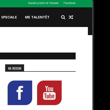
Kanali zyrtarë në Youtube
Facebook
S SPECIALE
ME TALENTËT
NA NDIQNI