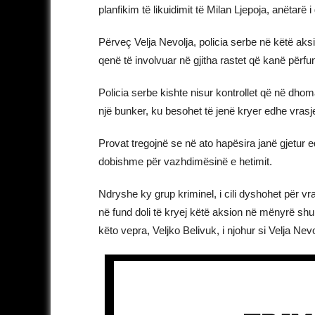
planfikim të likuidimit të Milan Ljepoja, anëtarë i
Përveç Velja Nevolja, policia serbe në këtë aksio
qenë të involvuar në gjitha rastet që kanë përfun
Policia serbe kishte nisur kontrollet që në dhom
një bunker, ku besohet të jenë kryer edhe vrasjet
Provat tregojnë se në ato hapësira janë gjetur e
dobishme për vazhdimësinë e hetimit.
Ndryshe ky grup kriminel, i cili dyshohet për vr
në fund doli të kryej këtë aksion në mënyrë s
këto vepra, Veljko Belivuk, i njohur si Velja Nev