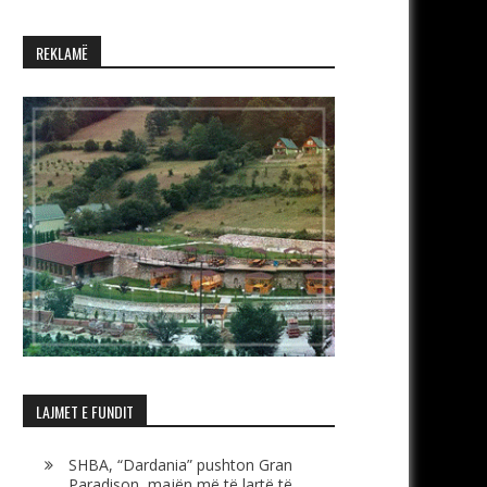
REKLAMË
LAJMET E FUNDIT
SHBA, “Dardania” pushton Gran
Paradison, majën më të lartë të