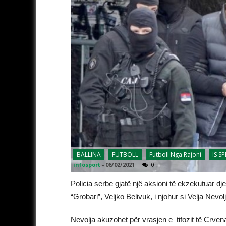
BALLINA
FUTBOLL
Futboll Nga Rajoni
IS S
infosport
-
06/02/2021
0
Policia serbe gjatë një aksioni të ekzekutuar dje,
“Grobari”, Veljko Belivuk, i njohur si Velja Nev
Nevolja akuzohet për vrasjen e tifozit të Crve