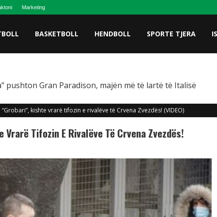
ktoni
Marketing
TBOLL
BASKETBOLL
HENDBOLL
SPORTE TJERA
I
” pushton Gran Paradison, majën më të lartë të Italisë
 “Grobari”, kishte vrarë tifozin e rivalëve të Crvena Zvezdës! (VIDEO)
e Vrarë Tifozin E Rivalëve Të Crvena Zvezdës!