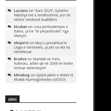
Luciano
on
“Euro 2024”, Sylvinho:
Ndeshja më e rëndësishme, por në
nëntor vendoset kualifikimi
Klodian
on
Lista përfundimtare e
Italisë, ja tre “të përjashtuarit” nga
Mançini
eksperti
on
Muçi u prezantua te
Legia e Varshavës, ja për sa vite ka
nënshkruar
Bradva
on
Skandali në Paris,
Kultesku, arbitri që në 2008-ën kishte
tentuar vetëvrasjen!
Mmabeg
on
Gjejnë pikën e dobët të
Khabib Nurmagomedov (VIDEO)
ARKIVI