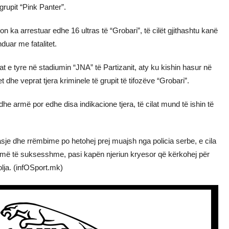
 grupit “Pink Panter”.
n ka arrestuar edhe 16 ultras të “Grobari”, të cilët gjithashtu kanë
duar me fatalitet.
at e tyre në stadiumin “JNA” të Partizanit, aty ku kishin hasur në
 dhe veprat tjera kriminele të grupit të tifozëve “Grobari”.
dhe armë por edhe disa indikacione tjera, të cilat mund të ishin të
asje dhe rrëmbime po hetohej prej muajsh nga policia serbe, e cila
humë të suksesshme, pasi kapën njeriun kryesor që kërkohej për
olja. (infOSport.mk)