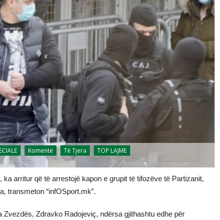
PECIALE
Komente
Të Tjera
TOP LAJME
 ka arritur që të arrestojë kapon e grupit të tifozëve të Partizanit,
olja, transmeton “infOSport.mk”.
na Zvezdës, Zdravko Radojeviç, ndërsa gjithashtu edhe për