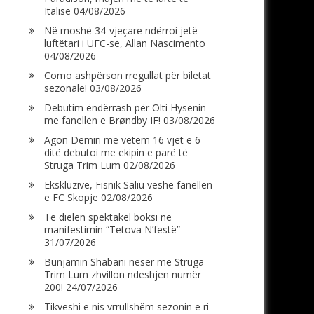
Italisë
04/08/2026
Në moshë 34-vjeçare ndërroi jetë
luftëtari i UFC-së, Allan Nascimento
04/08/2026
Como ashpërson rregullat për biletat
sezonale!
03/08/2026
Debutim ëndërrash për Olti Hysenin
me fanellën e Brøndby IF!
03/08/2026
Agon Demiri me vetëm 16 vjet e 6
ditë debutoi me ekipin e parë të
Struga Trim Lum
02/08/2026
Ekskluzive, Fisnik Saliu veshë fanellën
e FC Skopje
02/08/2026
Të dielën spektakël boksi në
manifestimin “Tetova N’festë”
31/07/2026
Bunjamin Shabani nesër me Struga
Trim Lum zhvillon ndeshjen numër
200!
24/07/2026
Tikveshi e nis vrrullshëm sezonin e ri