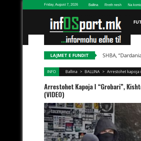
Skip to content
Friday, August 7, 2026
Ballina
Rreth nesh
Na konta
FU
SHBA, “Dardania
LAJMET E FUNDIT
INFO
Ballina
>
BALLINA
>
Arrestohet kapoja i
Arrestohet Kapoja I “Grobari”, Kisht
(VIDEO)