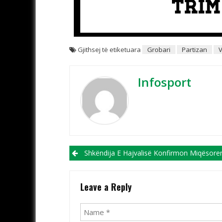
Gjithsej të etiketuara
Grobari
Partizan
V
Infosport
Post navigation
Shkëndija E Hajvalisë Konfirmon Miqësoren Me Shkëndijën E Tet
Leave a Reply