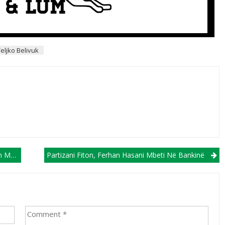
eljko Belivuk
ovës!
Partizani Fiton, Ferhan Hasani Mbeti Në Bankinë