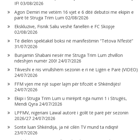
IF!
03/08/2026
Agon Demiri me vetëm 16 vjet e 6 ditë debutoi me ekipin e
parë të Struga Trim Lum
02/08/2026
Ekskluzive, Fisnik Saliu veshë fanellën e FC Skopje
02/08/2026
Të dielën spektakël boksi në manifestimin “Tetova N’festë”
31/07/2026
Bunjamin Shabani nesër me Struga Trim Lum zhvillon
ndeshjen numër 200!
24/07/2026
Tikveshi e nis vrrullshëm sezonin e ri në Ligën e Parë (VIDEO)
24/07/2026
FFM vjen me një super lajm për tifozët e Shkëndijës!
24/07/2026
Ekipi i Struga Trim Lum u mirëprit nga numri 1 i Strugës,
Mendi Qyra
24/07/2026
LPFMV, nigeriani Lawal autorë i golit të parë për sezonin
2026/27
24/07/2026
Sonte luan Shkëndija, ja në cilën TV mund ta ndiqni!
23/07/2026