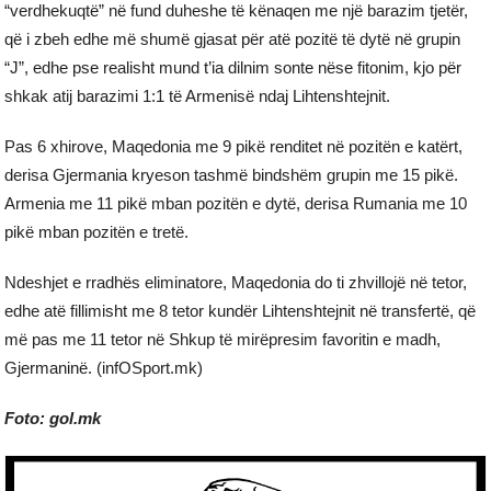
“verdhekuqtë” në fund duheshe të kënaqen me një barazim tjetër,
që i zbeh edhe më shumë gjasat për atë pozitë të dytë në grupin
“J”, edhe pse realisht mund t’ia dilnim sonte nëse fitonim, kjo për
shkak atij barazimi 1:1 të Armenisë ndaj Lihtenshtejnit.
Pas 6 xhirove, Maqedonia me 9 pikë renditet në pozitën e katërt,
derisa Gjermania kryeson tashmë bindshëm grupin me 15 pikë.
Armenia me 11 pikë mban pozitën e dytë, derisa Rumania me 10
pikë mban pozitën e tretë.
Ndeshjet e rradhës eliminatore, Maqedonia do ti zhvillojë në tetor,
edhe atë fillimisht me 8 tetor kundër Lihtenshtejnit në transfertë, që
më pas me 11 tetor në Shkup të mirëpresim favoritin e madh,
Gjermaninë. (infOSport.mk)
Foto: gol.mk