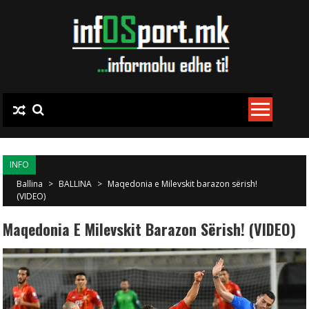
Skip to content
INFO
Ballina
>
BALLINA
>
Maqedonia e Milevskit barazon sërish!
(VIDEO)
Maqedonia E Milevskit Barazon Sërish! (VIDEO)