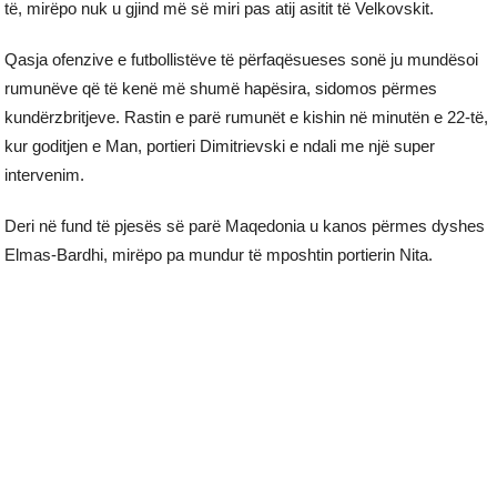
të, mirëpo nuk u gjind më së miri pas atij asitit të Velkovskit.
Qasja ofenzive e futbollistëve të përfaqësueses sonë ju mundësoi
rumunëve që të kenë më shumë hapësira, sidomos përmes
kundërzbritjeve. Rastin e parë rumunët e kishin në minutën e 22-të,
kur goditjen e Man, portieri Dimitrievski e ndali me një super
intervenim.
Deri në fund të pjesës së parë Maqedonia u kanos përmes dyshes
Elmas-Bardhi, mirëpo pa mundur të mposhtin portierin Nita.