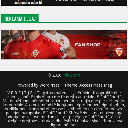
REKLAMA E JUAJ
© 2026
infOSport
Powered by
WordPress
| Theme:
AccessPress Mag
V Ë R E J T J E – Të gjitha materialet, përfshirë fotografitë dhe
videot, janë të mbrojtura me të drejta autoriale të “infOSport”.
Materialet janë për shfrytëzimin personal tuajin dhe për qëllime jo-
komerciale. Ato nuk mund të kopjohen, riprodhohen, ripublikohen,
modifikohen, transmetohen ose distribuohen në çfarëdo mënyre,
pa lejen paraprake të “infOSport”. Shfrytëzimi i materialeve nga
ndonjë portal ose medium tjetër, pa lejen e “infOSport”, është
shkelje e drejtave autoriale dhe është i ndaluar sipas dispozitave
ligjore në fuqi.