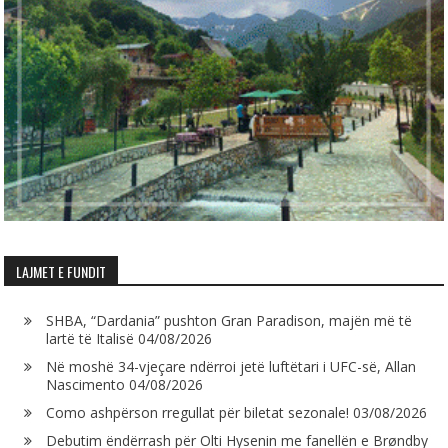
LAJMET E FUNDIT
SHBA, “Dardania” pushton Gran Paradison, majën më të
lartë të Italisë
04/08/2026
Në moshë 34-vjeçare ndërroi jetë luftëtari i UFC-së, Allan
Nascimento
04/08/2026
Como ashpërson rregullat për biletat sezonale!
03/08/2026
Debutim ëndërrash për Olti Hysenin me fanellën e Brøndby