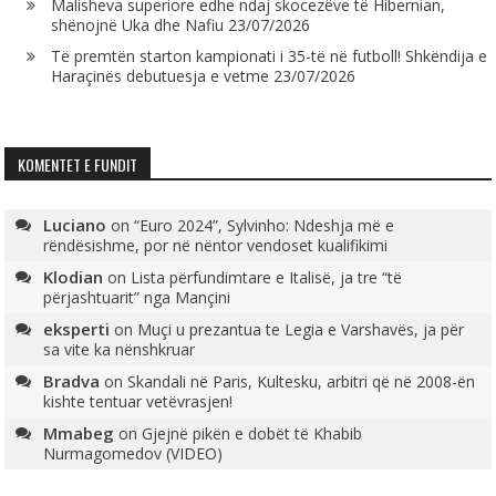
Malisheva superiore edhe ndaj skocezëve të Hibernian,
shënojnë Uka dhe Nafiu
23/07/2026
Të premtën starton kampionati i 35-të në futboll! Shkëndija e
Haraçinës debutuesja e vetme
23/07/2026
KOMENTET E FUNDIT
Luciano
on
“Euro 2024”, Sylvinho: Ndeshja më e
rëndësishme, por në nëntor vendoset kualifikimi
Klodian
on
Lista përfundimtare e Italisë, ja tre “të
përjashtuarit” nga Mançini
eksperti
on
Muçi u prezantua te Legia e Varshavës, ja për
sa vite ka nënshkruar
Bradva
on
Skandali në Paris, Kultesku, arbitri që në 2008-ën
kishte tentuar vetëvrasjen!
Mmabeg
on
Gjejnë pikën e dobët të Khabib
Nurmagomedov (VIDEO)