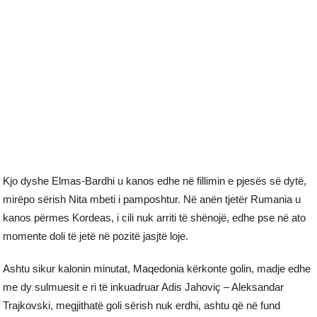
Kjo dyshe Elmas-Bardhi u kanos edhe në fillimin e pjesës së dytë,
mirëpo sërish Nita mbeti i pamposhtur. Në anën tjetër Rumania u
kanos përmes Kordeas, i cili nuk arriti të shënojë, edhe pse në ato
momente doli të jetë në pozitë jasjtë loje.
Ashtu sikur kalonin minutat, Maqedonia kërkonte golin, madje edhe
me dy sulmuesit e ri të inkuadruar Adis Jahoviç – Aleksandar
Trajkovski, megjithatë goli sërish nuk erdhi, ashtu që në fund