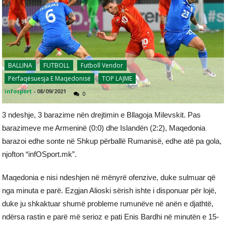
BALLINA
FUTBOLL
Futboll Vendor
Përfaqësuesja E Maqedonisë
TOP LAJME
infosport
-
08/09/2021
0
3 ndeshje, 3 barazime nën drejtimin e Bllagoja Milevskit. Pas
barazimeve me Armeninë (0:0) dhe Islandën (2:2), Maqedonia
barazoi edhe sonte në Shkup përballë Rumanisë, edhe atë pa gola,
njofton “infOSport.mk”.
Maqedonia e nisi ndeshjen në mënyrë ofenzive, duke sulmuar që
nga minuta e parë. Ezgjan Alioski sërish ishte i disponuar për lojë,
duke ju shkaktuar shumë probleme rumunëve në anën e djathtë,
ndërsa rastin e parë më serioz e pati Enis Bardhi në minutën e 15-