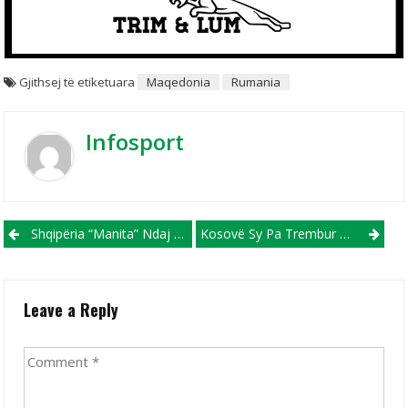
Gjithsej të etiketuara
Maqedonia
Rumania
Infosport
Post navigation
Shqipëria “manita” Ndaj San Marinos, Jemi Në Vend Të Dytë
Kosovë Sy Pa Trembur Edhe Përballë Spanjës! (VIDEO)
Leave a Reply