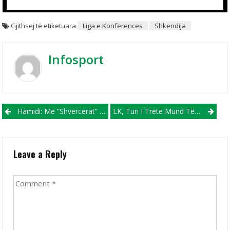
Gjithsej të etiketuara
Liga e Konferences
Shkendija
Infosport
Post navigation
Hamidi: Me “Shvercerat” Në Zagreb Gjithçka Është E Mundur
LK, Turi I Tretë Mund Të Na Sjell Përballje Mes Ekipeve Shqiptare
Leave a Reply