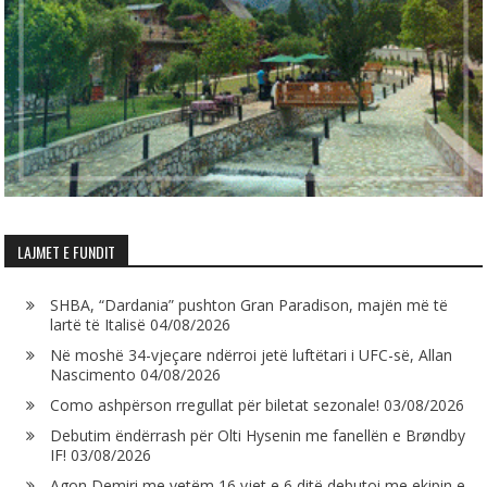
LAJMET E FUNDIT
SHBA, “Dardania” pushton Gran Paradison, majën më të
lartë të Italisë
04/08/2026
Në moshë 34-vjeçare ndërroi jetë luftëtari i UFC-së, Allan
Nascimento
04/08/2026
Como ashpërson rregullat për biletat sezonale!
03/08/2026
Debutim ëndërrash për Olti Hysenin me fanellën e Brøndby
IF!
03/08/2026
Agon Demiri me vetëm 16 vjet e 6 ditë debutoi me ekipin e