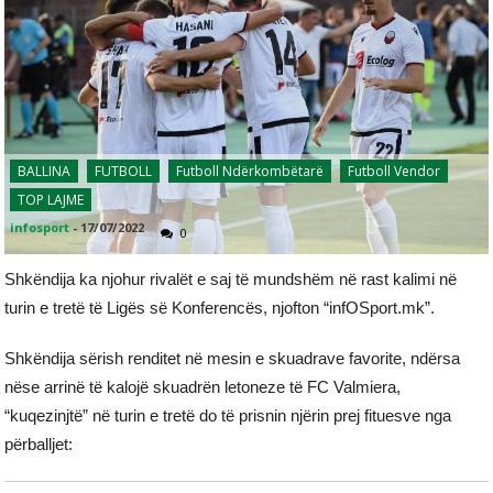
BALLINA
FUTBOLL
Futboll Ndërkombëtarë
Futboll Vendor
TOP LAJME
infosport
-
17/07/2022
0
Shkëndija ka njohur rivalët e saj të mundshëm në rast kalimi në
turin e tretë të Ligës së Konferencës, njofton “infOSport.mk”.
Shkëndija sërish renditet në mesin e skuadrave favorite, ndërsa
nëse arrinë të kalojë skuadrën letoneze të FC Valmiera,
“kuqezinjtë” në turin e tretë do të prisnin njërin prej fituesve nga
përballjet: