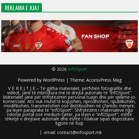
REKLAMA E JUAJ
© 2026
infOSport
Powered by
WordPress
| Theme:
AccessPress Mag
V Ë R E J T J E – Të gjitha materialet, përfshirë fotografitë dhe
videot, janë të mbrojtura me të drejta autoriale të “infOSport”.
Materialet janë për shfrytëzimin personal tuajin dhe për qëllime jo-
komerciale. Ato nuk mund të kopjohen, riprodhohen, ripublikohen,
modifikohen, transmetohen ose distribuohen në çfarëdo mënyre,
pa lejen paraprake të “infOSport”. Shfrytëzimi i materialeve nga
ndonjë portal ose medium tjetër, pa lejen e “infOSport”, është
shkelje e drejtave autoriale dhe është i ndaluar sipas dispozitave
ligjore në fuqi.
email: contact@infosport.mk