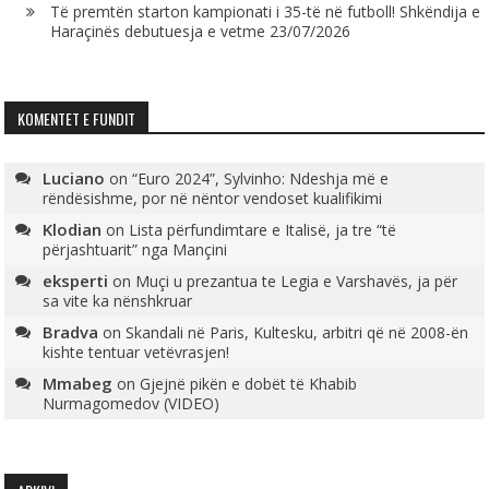
Të premtën starton kampionati i 35-të në futboll! Shkëndija e
Haraçinës debutuesja e vetme
23/07/2026
KOMENTET E FUNDIT
Luciano
on
“Euro 2024”, Sylvinho: Ndeshja më e
rëndësishme, por në nëntor vendoset kualifikimi
Klodian
on
Lista përfundimtare e Italisë, ja tre “të
përjashtuarit” nga Mançini
eksperti
on
Muçi u prezantua te Legia e Varshavës, ja për
sa vite ka nënshkruar
Bradva
on
Skandali në Paris, Kultesku, arbitri që në 2008-ën
kishte tentuar vetëvrasjen!
Mmabeg
on
Gjejnë pikën e dobët të Khabib
Nurmagomedov (VIDEO)