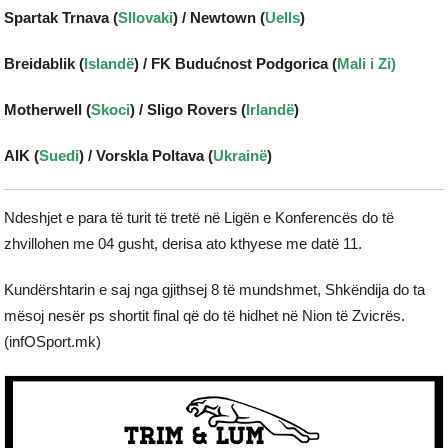
Spartak Trnava (
Sllovaki
) / Newtown (
Uells
)
Breidablik (
Islandë
) / FK Budućnost Podgorica (
Mali i Zi)
Motherwell (
Skoci
) / Sligo Rovers (
Irlandë
)
AIK (
Suedi
) / Vorskla Poltava (
Ukrainë
)
Ndeshjet e para të turit të tretë në Ligën e Konferencës do të
zhvillohen me 04 gusht, derisa ato kthyese me datë 11.
Kundërshtarin e saj nga gjithsej 8 të mundshmet, Shkëndija do ta
mësoj nesër ps shortit final që do të hidhet në Nion të Zvicrës.
(infOSport.mk)