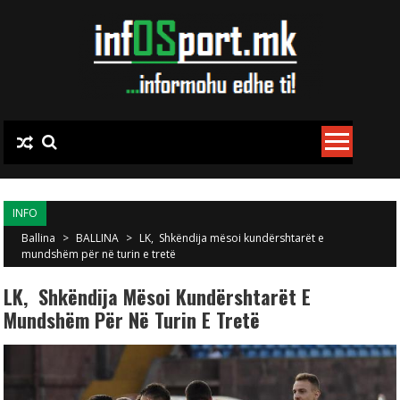
Skip to content
INFO
Ballina
>
BALLINA
>
LK, Shkëndija mësoi kundërshtarët e
mundshëm për në turin e tretë
LK, Shkëndija Mësoi Kundërshtarët E
Mundshëm Për Në Turin E Tretë