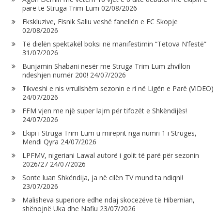
parë të Struga Trim Lum
02/08/2026
Ekskluzive, Fisnik Saliu veshë fanellën e FC Skopje
02/08/2026
Të dielën spektakël boksi në manifestimin “Tetova N’festë”
31/07/2026
Bunjamin Shabani nesër me Struga Trim Lum zhvillon
ndeshjen numër 200!
24/07/2026
Tikveshi e nis vrrullshëm sezonin e ri në Ligën e Parë (VIDEO)
24/07/2026
FFM vjen me një super lajm për tifozët e Shkëndijës!
24/07/2026
Ekipi i Struga Trim Lum u mirëprit nga numri 1 i Strugës,
Mendi Qyra
24/07/2026
LPFMV, nigeriani Lawal autorë i golit të parë për sezonin
2026/27
24/07/2026
Sonte luan Shkëndija, ja në cilën TV mund ta ndiqni!
23/07/2026
Malisheva superiore edhe ndaj skocezëve të Hibernian,
shënojnë Uka dhe Nafiu
23/07/2026