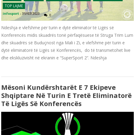
TOP LAJME
infosport
-
31/07/2023
0
Ndeshja e vlefshme për turin e dytë eliminator të Ligës së
Konferencës midis skuadrës tonë përfaqësuese të Struga Trim Lum
dhe skuadrës së Buduçnost nga Mali i Zi, e vlefshme për turin e
dytë eliminatorë të Ligës së Konferencës, do të transmetohet live
dhe ekskluzivisht në ekranin e “SuperSport 2”. Ndeshja
Mësoni Kundërshtarët E 7 Ekipeve
Shqiptare Në Turin E Tretë Eliminatorë
Të Ligës Së Konferencës