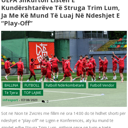
Kundërshtarëve Të Struga Trim Lum,
Ja Me Kë Mund Të Luaj Në Ndeshjet E
“play-Off”
BALLINA
FUTBOLL
Futboll Ndërkombëtarë
Futboll Vendor
Të Tjera
TOP LAJME
infosport
-
07/08/2023
0
Sot në Nion të Zvicrës me fillim në ora 14:00 do të hidhet shorti për
ndeshjet e “play-off” në Ligën e Konferencës, aty ku mund të
gjindet edhe Struga Trim Lum, gjithnjë nëse në turin e tretë