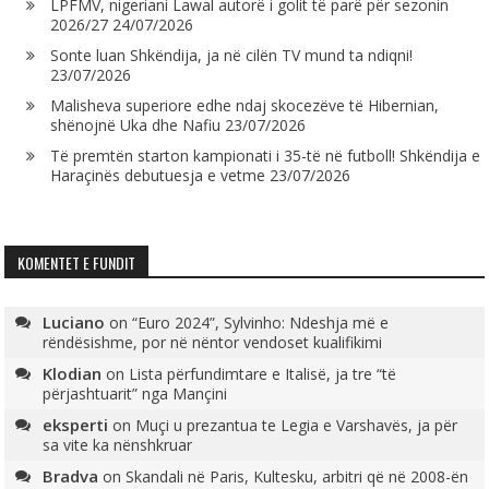
LPFMV, nigeriani Lawal autorë i golit të parë për sezonin
2026/27
24/07/2026
Sonte luan Shkëndija, ja në cilën TV mund ta ndiqni!
23/07/2026
Malisheva superiore edhe ndaj skocezëve të Hibernian,
shënojnë Uka dhe Nafiu
23/07/2026
Të premtën starton kampionati i 35-të në futboll! Shkëndija e
Haraçinës debutuesja e vetme
23/07/2026
KOMENTET E FUNDIT
Luciano
on
“Euro 2024”, Sylvinho: Ndeshja më e
rëndësishme, por në nëntor vendoset kualifikimi
Klodian
on
Lista përfundimtare e Italisë, ja tre “të
përjashtuarit” nga Mançini
eksperti
on
Muçi u prezantua te Legia e Varshavës, ja për
sa vite ka nënshkruar
Bradva
on
Skandali në Paris, Kultesku, arbitri që në 2008-ën