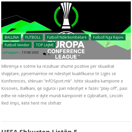
BALLINA
FUTBOLL
Futboll Ndërkombëtarë
Futboll Nga Rajoni
Futboll Vendor
TOP LAJME
infosport
-
17/08/2023
0
Mbrëmja e sotme ka rezultuar shumë pozitive për skuadrat
shqiptare, pjesëmarrëse në ndeshjet kualifikuese të Ligës së
Konferencës, shkruan “infOSport.mk”. Ishte skuadra kampione e
Kosovës, Ballkani, që siguroi i pari ndeshjet e fazës “play-off”, pasi
edhe në ndeshjen e dytë mundi kampionët e Gjibraltarit, Lincoln
Red Imps, këtë herë me shifratr
UEFA Shkurton Listën E