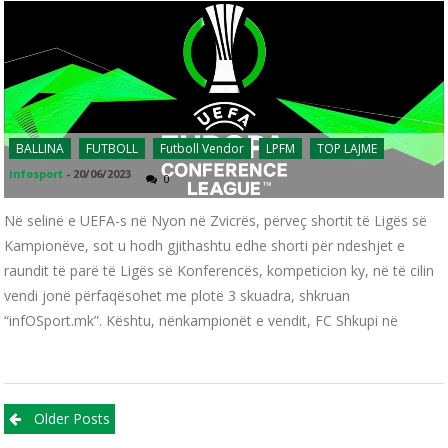
BALLINA
FUTBOLL
Futboll Vendor
LPFM
TOP LAJME
infosport
-
20/06/2023
0
Në selinë e UEFA-s në Nyon në Zvicrës, përveç shortit të Ligës së
Kampionëve, sot u hodh gjithashtu edhe shorti për ndeshjet e
raundit të parë të Ligës së Konferencës, kompeticion ky, në të cilin
vendi jonë përfaqësohet me plotë 3 skuadra, shkruan
“infOSport.mk”. Kështu, nënkampionët e vendit, FC Shkupi në
Posts navigation
Older Posts