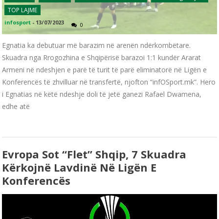
TOP LAJME
infosport
-
13/07/2023
0
Egnatia ka debutuar më barazim në arenën ndërkombëtare.
Skuadra nga Rrogozhina e Shqipërisë barazoi 1:1 kundër Ararat
Armeni në ndeshjen e parë të turit të parë eliminatorë në Ligën e
Konferencës të zhvilluar në transfertë, njofton “infOSport.mk”. Hero
i Egnatias në këtë ndeshje doli të jetë ganezi Rafael Dwamena,
edhe atë
Evropa Sot “flet” Shqip, 7 Skuadra
Kërkojnë Lavdinë Në Ligën E
Konferencës