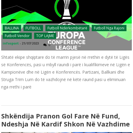
BALLINA
FUTBOLL
Futboll Ndërkombëtarë
Futboll Nga Rajoni
Futboll Vendor
TOP LAJME
infosport
-
21/07/2023
0
Shtatë ekipe shqiptare do të marrin pjesë në rrethin e dytë të Ligës
së Konferencës, pasi u mbyll raundi i parë i kualifikimeve në Ligën e
Kampionëve dhe në Ligën e Konferencës. Partizani, Ballkani dhe
Struga Trim Lum do të vazhdojnë në këtë raund pasi u eliminuan
nga rrethi i parë
Shkëndija Pranon Gol Fare Në Fund,
Ndeshja Në Kardif Shkon Në Vazhdime