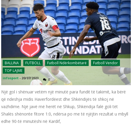
BALLINA
FUTBOLL
Futboll Ndërkombëtarë
Futboll Vendor
TOP LAJME
infosport
-
20/07/2023
0
Një gol i shënuar vetëm një minutë para fundit të takimit, ka bërë
që ndeshja midis Haverfordëest dhe Shkëndijës të shkoj në
vazhdime. Një javë më herët në Shkup, Shkëndija falë goli tët
Shalës shënonte fitore 1:0, ndërsa po me të njëjtin rezultat u mbyll
edhe 90-të minutëshi në Kardif,