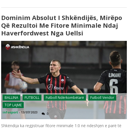
Dominim Absolut I Shkëndijës, Mirëpo
Që Rezultoi Me Fitore Minimale Ndaj
Haverfordwest Nga Uellsi
BALLINA
FUTBOLL
Futboll Ndërkombëtarë
Futboll Vendor
TOP LAJME
infosport
-
13/07/2023
0
Shkëndija ka regjistruar fitore minimale 1:0 në ndeshjen e parë të