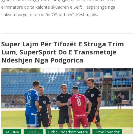
eliminatorë do ta kalonte skuadrën e Sëift Hesperange nga
Luksemburgu, njofton “infOSport.mk”. Kështu, disa
Super Lajm Për Tifozët E Struga Trim
Lum, SuperSport Do E Transmetojë
Ndeshjen Nga Podgorica
BALLINA
FUTBOLL
Futboll Ndërkombëtarë
Futboll Vendor