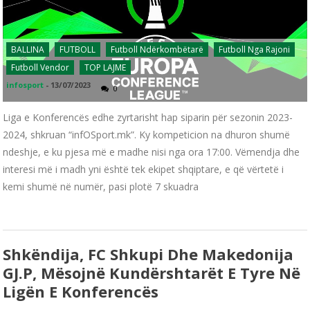
BALLINA
FUTBOLL
Futboll Ndërkombëtarë
Futboll Nga Rajoni
Futboll Vendor
TOP LAJME
infosport
-
13/07/2023
0
Liga e Konferencës edhe zyrtarisht hap siparin për sezonin 2023-
2024, shkruan “infOSport.mk”. Ky kompeticion na dhuron shumë
ndeshje, e ku pjesa më e madhe nisi nga ora 17:00. Vëmendja dhe
interesi më i madh yni është tek ekipet shqiptare, e që vërtetë i
kemi shumë në numër, pasi plotë 7 skuadra
Shkëndija, FC Shkupi Dhe Makedonija
GJ.P, Mësojnë Kundërshtarët E Tyre Në
Ligën E Konferencës