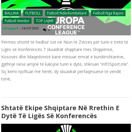
BALLINA
FUTBOLL
Futboll Ndërkombëtarë
Futboll Nga Rajoni
Futboll Vendor
TOP LAJME
infosport
-
24/07/2023
0
Përmes shortit të hedhur sot në Nion të Zvicrës për turin e tretë të
Ligës së Konferencës 7 skuadrat shqiptare mes Shqipërisë,
Kosovës dhe Maqedonisë kanë mësuar emrat e kundërshtarëve,
gjithnjë nëse arrijnë të kalojnë turin e dytë, shkruan “infOSport.mk”.
Siç kemi njoftuar më herët, dy skuadrat përfaqësuese të vendit
tonë,
Shtatë Ekipe Shqiptare Në Rrethin E
Dytë Të Ligës Së Konferencës