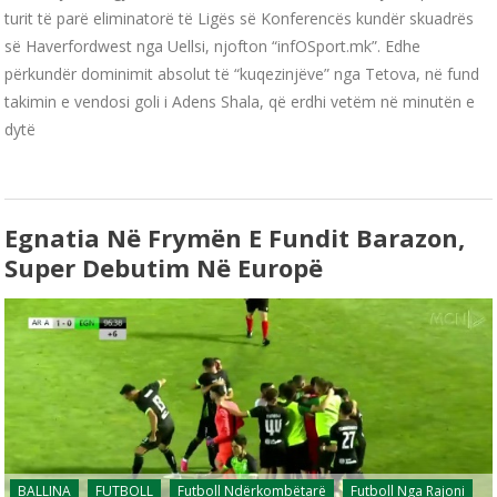
turit të parë eliminatorë të Ligës së Konferencës kundër skuadrës
së Haverfordwest nga Uellsi, njofton “infOSport.mk”. Edhe
përkundër dominimit absolut të “kuqezinjëve” nga Tetova, në fund
takimin e vendosi goli i Adens Shala, që erdhi vetëm në minutën e
dytë
Egnatia Në Frymën E Fundit Barazon,
Super Debutim Në Europë
BALLINA
FUTBOLL
Futboll Ndërkombëtarë
Futboll Nga Rajoni