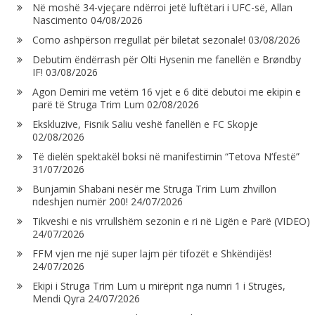
Në moshë 34-vjeçare ndërroi jetë luftëtari i UFC-së, Allan
Nascimento
04/08/2026
Como ashpërson rregullat për biletat sezonale!
03/08/2026
Debutim ëndërrash për Olti Hysenin me fanellën e Brøndby
IF!
03/08/2026
Agon Demiri me vetëm 16 vjet e 6 ditë debutoi me ekipin e
parë të Struga Trim Lum
02/08/2026
Ekskluzive, Fisnik Saliu veshë fanellën e FC Skopje
02/08/2026
Të dielën spektakël boksi në manifestimin “Tetova N’festë”
31/07/2026
Bunjamin Shabani nesër me Struga Trim Lum zhvillon
ndeshjen numër 200!
24/07/2026
Tikveshi e nis vrrullshëm sezonin e ri në Ligën e Parë (VIDEO)
24/07/2026
FFM vjen me një super lajm për tifozët e Shkëndijës!
24/07/2026
Ekipi i Struga Trim Lum u mirëprit nga numri 1 i Strugës,
Mendi Qyra
24/07/2026