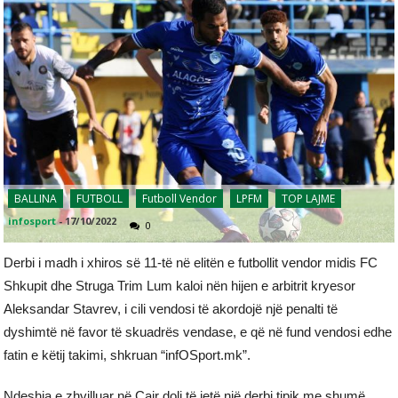
BALLINA
FUTBOLL
Futboll Vendor
LPFM
TOP LAJME
infosport
-
17/10/2022
0
Derbi i madh i xhiros së 11-të në elitën e futbollit vendor midis FC
Shkupit dhe Struga Trim Lum kaloi nën hijen e arbitrit kryesor
Aleksandar Stavrev, i cili vendosi të akordojë një penalti të
dyshimtë në favor të skuadrës vendase, e që në fund vendosi edhe
fatin e këtij takimi, shkruan “infOSport.mk”.
Ndeshja e zhvilluar në Çair doli të jetë një derbi tipik me shumë