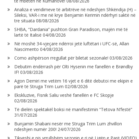
të mbeten në Kumanovë!
08/08/2026
Analiza e vendimeve të arbitrëve në ndeshjen Shkëndija (H) –
Sileksi, VAR-i me në krye Benjamin Kerimin ndërhyri saktë në
tre situata
08/08/2026
SHBA, “Dardania” pushton Gran Paradison, majën më të
lartë të Italisë
04/08/2026
Në moshë 34-vjeçare ndërroi jetë luftëtari i UFC-së, Allan
Nascimento
04/08/2026
Como ashpërson rregullat për biletat sezonale!
03/08/2026
Debutim ëndërrash për Olti Hysenin me fanellën e Brøndby
IF!
03/08/2026
Agon Demiri me vetëm 16 vjet e 6 ditë debutoi me ekipin e
parë të Struga Trim Lum
02/08/2026
Ekskluzive, Fisnik Saliu veshë fanellën e FC Skopje
02/08/2026
Të dielën spektakël boksi në manifestimin “Tetova N’festë”
31/07/2026
Bunjamin Shabani nesër me Struga Trim Lum zhvillon
ndeshjen numër 200!
24/07/2026
Tikveshi e nis vrrullshëm sezonin e ri në Ligën e Parë (VIDEO)