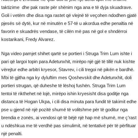
taktizime dhe pak raste për shënim nga ana e të dyja skuadrave.
Goli i vetëm dhe disa nga rastet që vlejnë të veçohen ndodhen gjatë
pjesës së dytë, kur në minutën e 57-të u akordua edhe penaltia në
favorin e skuadrës vendase, të cilën më pas në gol e shndërroi
kostarikani, Fredy Alvarez.
Nga video pamjet shihet qartë se portieri i Struga Trim Lum ishte i
pari që largoi topin para Adetunxhit, mirëpo një gjë të tillë nuk kishte
vërejtur edhe arbitri kryesor, Stavrev, i cili tregoi në pikën e bardhë.
Mbi të gjitha nga ky dyluftim mes Qoshevskit dhe Adetunxhit, doli
portieri strugan, që duheshe të lëshoj fushën. Struga Trim Lum
tentoi të rikthehet në lojë, mirëpo ishin kryesisht disa goditje nga
distanca të Hogan Ukpa, i cili disa minuta para fundit të takimit edhe
pse u gjend në një pozitë shumë të volitshme për të goditur nga
brendia e zonës, ai vendosi që të bëjë një hap më shumë, me ç’rast
u ndëshkua me të verdhë pas simulimit, në tentativë për të përfituar
një penalti.