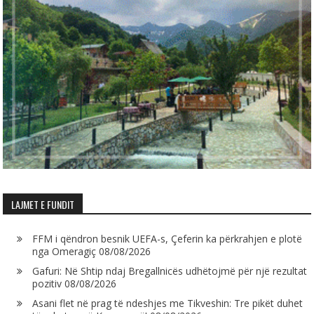
LAJMET E FUNDIT
FFM i qëndron besnik UEFA-s, Çeferin ka përkrahjen e plotë
nga Omeragiç
08/08/2026
Gafuri: Në Shtip ndaj Bregallnicës udhëtojmë për një rezultat
pozitiv
08/08/2026
Asani flet në prag të ndeshjes me Tikveshin: Tre pikët duhet