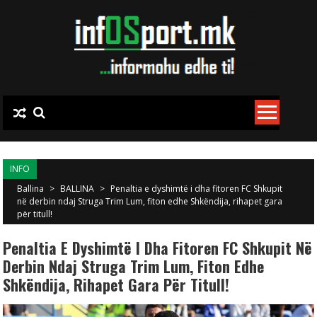
Skip to content
INFO
Ballina
>
BALLINA
>
Penaltia e dyshimtë i dha fitoren FC Shkupit
në derbin ndaj Struga Trim Lum, fiton edhe Shkëndija, rihapet gara
për titull!
Penaltia E Dyshimtë I Dha Fitoren FC Shkupit Në
Derbin Ndaj Struga Trim Lum, Fiton Edhe
Shkëndija, Rihapet Gara Për Titull!