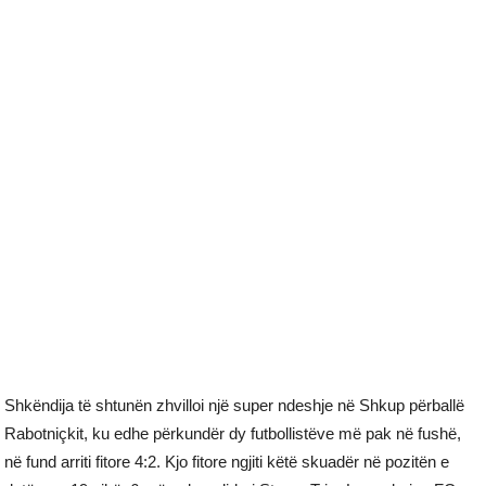
Shkëndija të shtunën zhvilloi një super ndeshje në Shkup përballë
Rabotniçkit, ku edhe përkundër dy futbollistëve më pak në fushë,
në fund arriti fitore 4:2. Kjo fitore ngjiti këtë skuadër në pozitën e