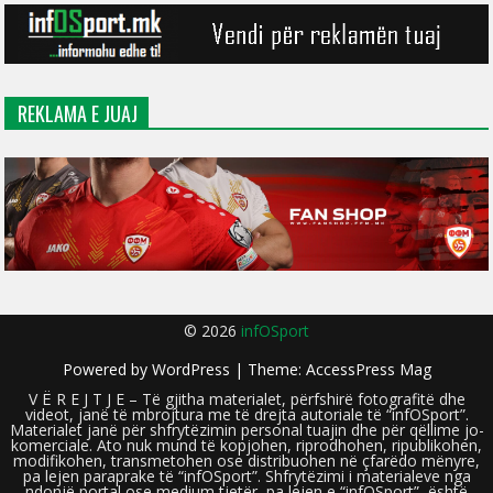
REKLAMA E JUAJ
© 2026
infOSport
Powered by
WordPress
| Theme:
AccessPress Mag
V Ë R E J T J E – Të gjitha materialet, përfshirë fotografitë dhe
videot, janë të mbrojtura me të drejta autoriale të “infOSport”.
Materialet janë për shfrytëzimin personal tuajin dhe për qëllime jo-
komerciale. Ato nuk mund të kopjohen, riprodhohen, ripublikohen,
modifikohen, transmetohen ose distribuohen në çfarëdo mënyre,
pa lejen paraprake të “infOSport”. Shfrytëzimi i materialeve nga
ndonjë portal ose medium tjetër, pa lejen e “infOSport”, është