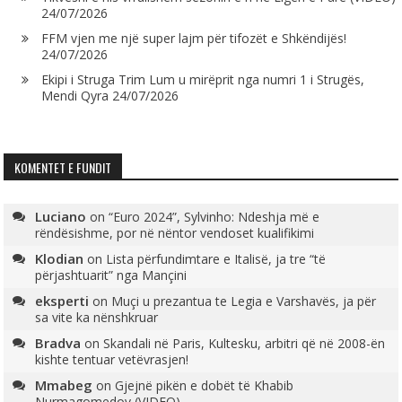
24/07/2026
FFM vjen me një super lajm për tifozët e Shkëndijës!
24/07/2026
Ekipi i Struga Trim Lum u mirëprit nga numri 1 i Strugës,
Mendi Qyra
24/07/2026
KOMENTET E FUNDIT
Luciano
on
“Euro 2024”, Sylvinho: Ndeshja më e
rëndësishme, por në nëntor vendoset kualifikimi
Klodian
on
Lista përfundimtare e Italisë, ja tre “të
përjashtuarit” nga Mançini
eksperti
on
Muçi u prezantua te Legia e Varshavës, ja për
sa vite ka nënshkruar
Bradva
on
Skandali në Paris, Kultesku, arbitri që në 2008-ën
kishte tentuar vetëvrasjen!
Mmabeg
on
Gjejnë pikën e dobët të Khabib
Nurmagomedov (VIDEO)