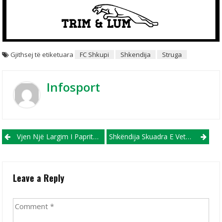
Gjithsej të etiketuara
FC Shkupi
Shkendija
Struga
Infosport
Post navigation
Vjen Një Largim I Papritur Nga Shkëndija
Shkëndija Skuadra E Vetme Pa Disfatë Në Udhëtim!
Leave a Reply