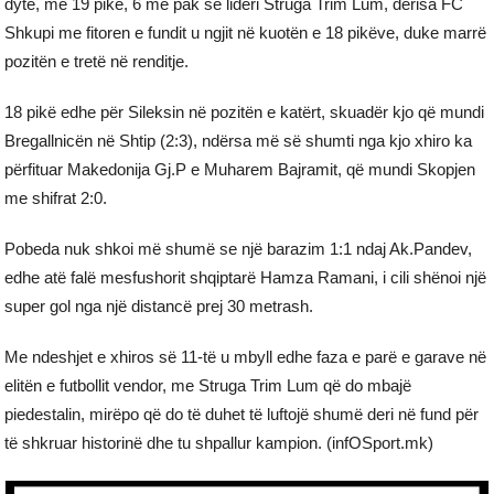
dytë, me 19 pikë, 6 më pak se lideri Struga Trim Lum, derisa FC
Shkupi me fitoren e fundit u ngjit në kuotën e 18 pikëve, duke marrë
pozitën e tretë në renditje.
18 pikë edhe për Sileksin në pozitën e katërt, skuadër kjo që mundi
Bregallnicën në Shtip (2:3), ndërsa më së shumti nga kjo xhiro ka
përfituar Makedonija Gj.P e Muharem Bajramit, që mundi Skopjen
me shifrat 2:0.
Pobeda nuk shkoi më shumë se një barazim 1:1 ndaj Ak.Pandev,
edhe atë falë mesfushorit shqiptarë Hamza Ramani, i cili shënoi një
super gol nga një distancë prej 30 metrash.
Me ndeshjet e xhiros së 11-të u mbyll edhe faza e parë e garave në
elitën e futbollit vendor, me Struga Trim Lum që do mbajë
piedestalin, mirëpo që do të duhet të luftojë shumë deri në fund për
të shkruar historinë dhe tu shpallur kampion. (infOSport.mk)