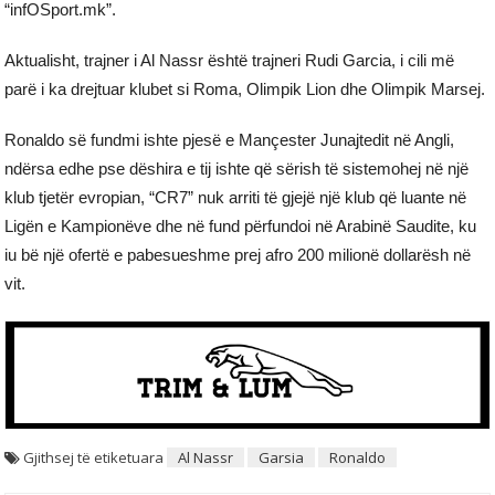
“infOSport.mk”.
Aktualisht, trajner i Al Nassr është trajneri Rudi Garcia, i cili më
parë i ka drejtuar klubet si Roma, Olimpik Lion dhe Olimpik Marsej.
Ronaldo së fundmi ishte pjesë e Mançester Junajtedit në Angli,
ndërsa edhe pse dëshira e tij ishte që sërish të sistemohej në një
klub tjetër evropian, “CR7” nuk arriti të gjejë një klub që luante në
Ligën e Kampionëve dhe në fund përfundoi në Arabinë Saudite, ku
iu bë një ofertë e pabesueshme prej afro 200 milionë dollarësh në
vit.
Gjithsej të etiketuara
Al Nassr
Garsia
Ronaldo