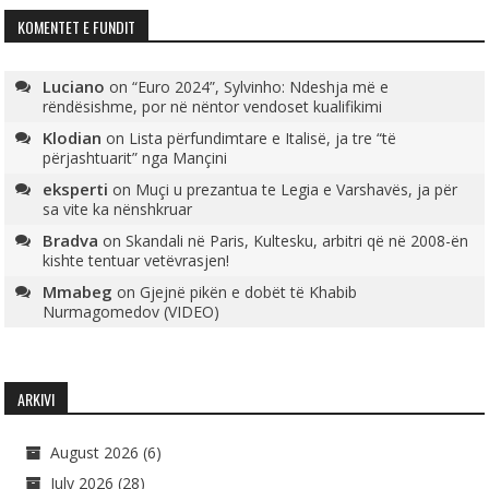
KOMENTET E FUNDIT
Luciano
on
“Euro 2024”, Sylvinho: Ndeshja më e
rëndësishme, por në nëntor vendoset kualifikimi
Klodian
on
Lista përfundimtare e Italisë, ja tre “të
përjashtuarit” nga Mançini
eksperti
on
Muçi u prezantua te Legia e Varshavës, ja për
sa vite ka nënshkruar
Bradva
on
Skandali në Paris, Kultesku, arbitri që në 2008-ën
kishte tentuar vetëvrasjen!
Mmabeg
on
Gjejnë pikën e dobët të Khabib
Nurmagomedov (VIDEO)
ARKIVI
August 2026
(6)
July 2026
(28)