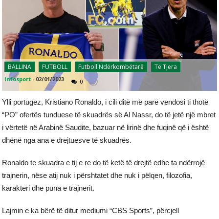
BALLINA
FUTBOLL
Futboll Ndërkombëtarë
Të Tjera
infosport
-
02/01/2023
0
Ylli portugez, Kristiano Ronaldo, i cili ditë më parë vendosi ti thotë
“PO” ofertës tunduese të skuadrës së Al Nassr, do të jetë një mbret
i vërtetë në Arabinë Saudite, bazuar në lirinë dhe fuqinë që i është
dhënë nga ana e drejtuesve të skuadrës.
Ronaldo te skuadra e tij e re do të ketë të drejtë edhe ta ndërrojë
trajnerin, nëse atij nuk i përshtatet dhe nuk i pëlqen, filozofia,
karakteri dhe puna e trajnerit.
Lajmin e ka bërë të ditur mediumi “CBS Sports”, përcjell