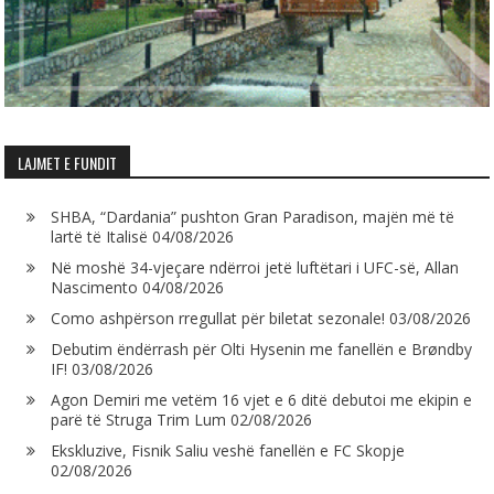
LAJMET E FUNDIT
SHBA, “Dardania” pushton Gran Paradison, majën më të
lartë të Italisë
04/08/2026
Në moshë 34-vjeçare ndërroi jetë luftëtari i UFC-së, Allan
Nascimento
04/08/2026
Como ashpërson rregullat për biletat sezonale!
03/08/2026
Debutim ëndërrash për Olti Hysenin me fanellën e Brøndby
IF!
03/08/2026
Agon Demiri me vetëm 16 vjet e 6 ditë debutoi me ekipin e
parë të Struga Trim Lum
02/08/2026
Ekskluzive, Fisnik Saliu veshë fanellën e FC Skopje
02/08/2026