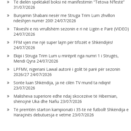
Të dielën spektakël boksi në manifestimin “Tetova N’festë”
31/07/2026
Bunjamin Shabani nesër me Struga Trim Lum zhvillon
ndeshjen numër 200!
24/07/2026
Tikveshi e nis vrrullshëm sezonin e ri në Ligën e Parë (VIDEO)
24/07/2026
FFM vjen me një super lajm për tifozët e Shkëndijës!
24/07/2026
Ekipi i Struga Trim Lum u mirëprit nga numri 1 i Strugës,
Mendi Qyra
24/07/2026
LPFMV, nigeriani Lawal autorë i golit të parë për sezonin
2026/27
24/07/2026
Sonte luan Shkëndija, ja në cilën TV mund ta ndiqni!
23/07/2026
Malisheva superiore edhe ndaj skocezëve të Hibernian,
shënojnë Uka dhe Nafiu
23/07/2026
Të premtën starton kampionati i 35-të në futboll! Shkëndija e
Haraçinës debutuesja e vetme
23/07/2026