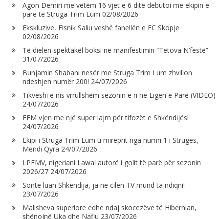
Agon Demiri me vetëm 16 vjet e 6 ditë debutoi me ekipin e
parë të Struga Trim Lum
02/08/2026
Ekskluzive, Fisnik Saliu veshë fanellën e FC Skopje
02/08/2026
Të dielën spektakël boksi në manifestimin “Tetova N’festë”
31/07/2026
Bunjamin Shabani nesër me Struga Trim Lum zhvillon
ndeshjen numër 200!
24/07/2026
Tikveshi e nis vrrullshëm sezonin e ri në Ligën e Parë (VIDEO)
24/07/2026
FFM vjen me një super lajm për tifozët e Shkëndijës!
24/07/2026
Ekipi i Struga Trim Lum u mirëprit nga numri 1 i Strugës,
Mendi Qyra
24/07/2026
LPFMV, nigeriani Lawal autorë i golit të parë për sezonin
2026/27
24/07/2026
Sonte luan Shkëndija, ja në cilën TV mund ta ndiqni!
23/07/2026
Malisheva superiore edhe ndaj skocezëve të Hibernian,
shënojnë Uka dhe Nafiu
23/07/2026