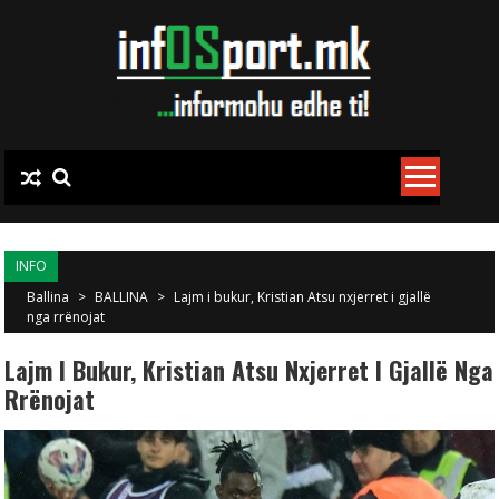
Skip to content
INFO
Ballina
>
BALLINA
>
Lajm i bukur, Kristian Atsu nxjerret i gjallë
nga rrënojat
Lajm I Bukur, Kristian Atsu Nxjerret I Gjallë Nga
Rrënojat