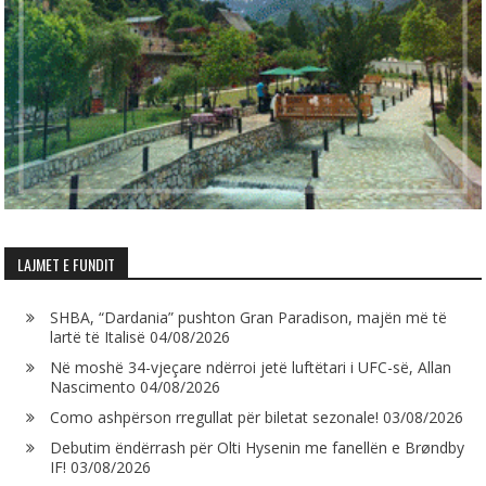
LAJMET E FUNDIT
SHBA, “Dardania” pushton Gran Paradison, majën më të
lartë të Italisë
04/08/2026
Në moshë 34-vjeçare ndërroi jetë luftëtari i UFC-së, Allan
Nascimento
04/08/2026
Como ashpërson rregullat për biletat sezonale!
03/08/2026
Debutim ëndërrash për Olti Hysenin me fanellën e Brøndby
IF!
03/08/2026