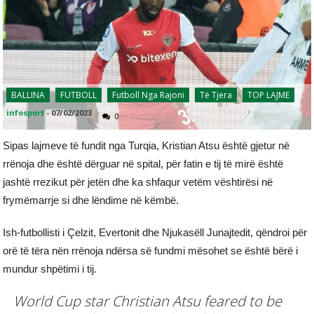
BALLINA
FUTBOLL
Futboll Nga Rajoni
Të Tjera
TOP LAJME
infosport
-
07/02/2023
0
Sipas lajmeve të fundit nga Turqia, Kristian Atsu është gjetur në
rrënoja dhe është dërguar në spital, për fatin e tij të mirë është
jashtë rrezikut për jetën dhe ka shfaqur vetëm vështirësi në
frymëmarrje si dhe lëndime në këmbë.
Ish-futbollisti i Çelzit, Evertonit dhe Njukasëll Junajtedit, qëndroi për
orë të tëra nën rrënoja ndërsa së fundmi mësohet se është bërë i
mundur shpëtimi i tij.
World Cup star Christian Atsu feared to be