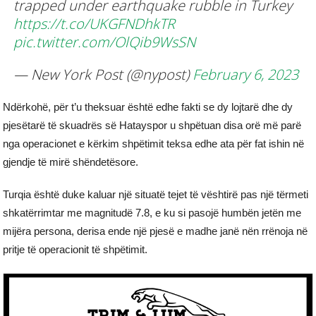
trapped under earthquake rubble in Turkey
https://t.co/UKGFNDhkTR
pic.twitter.com/OlQib9WsSN
— New York Post (@nypost)
February 6, 2023
Ndërkohë, për t’u theksuar është edhe fakti se dy lojtarë dhe dy
pjesëtarë të skuadrës së Hatayspor u shpëtuan disa orë më parë
nga operacionet e kërkim shpëtimit teksa edhe ata për fat ishin në
gjendje të mirë shëndetësore.
Turqia është duke kaluar një situatë tejet të vështirë pas një tërmeti
shkatërrimtar me magnitudë 7.8, e ku si pasojë humbën jetën me
mijëra persona, derisa ende një pjesë e madhe janë nën rrënoja në
pritje të operacionit të shpëtimit.