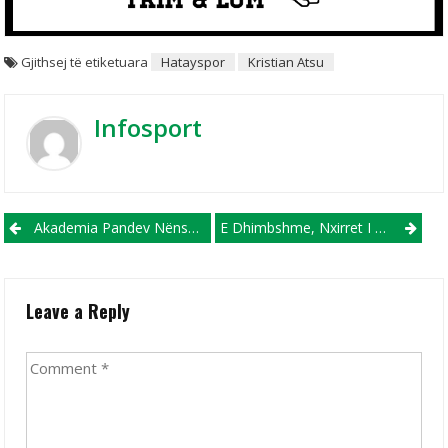
Gjithsej të etiketuara
Hatayspor
Kristian Atsu
Infosport
Post navigation
Akademia Pandev Nënshkruan Me Turkun Akgul
E Dhimbshme, Nxirret I Pajetë Trupi I Portierit Të Malatyaspor, Tyrkaslan!
Leave a Reply