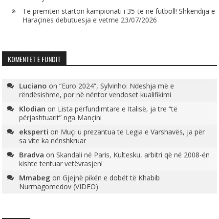
Të premtën starton kampionati i 35-të në futboll! Shkëndija e
Haraçinës debutuesja e vetme
23/07/2026
KOMENTET E FUNDIT
Luciano
on
“Euro 2024”, Sylvinho: Ndeshja më e
rëndësishme, por në nëntor vendoset kualifikimi
Klodian
on
Lista përfundimtare e Italisë, ja tre “të
përjashtuarit” nga Mançini
eksperti
on
Muçi u prezantua te Legia e Varshavës, ja për
sa vite ka nënshkruar
Bradva
on
Skandali në Paris, Kultesku, arbitri që në 2008-ën
kishte tentuar vetëvrasjen!
Mmabeg
on
Gjejnë pikën e dobët të Khabib
Nurmagomedov (VIDEO)