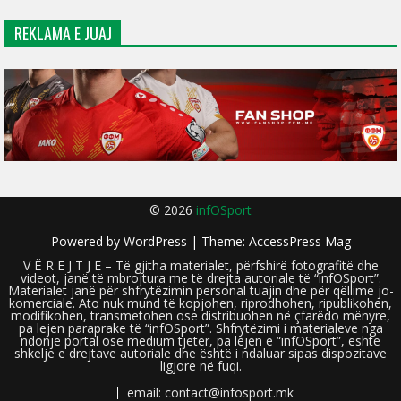
REKLAMA E JUAJ
© 2026
infOSport
Powered by
WordPress
| Theme:
AccessPress Mag
V Ë R E J T J E – Të gjitha materialet, përfshirë fotografitë dhe
videot, janë të mbrojtura me të drejta autoriale të “infOSport”.
Materialet janë për shfrytëzimin personal tuajin dhe për qëllime jo-
komerciale. Ato nuk mund të kopjohen, riprodhohen, ripublikohen,
modifikohen, transmetohen ose distribuohen në çfarëdo mënyre,
pa lejen paraprake të “infOSport”. Shfrytëzimi i materialeve nga
ndonjë portal ose medium tjetër, pa lejen e “infOSport”, është
shkelje e drejtave autoriale dhe është i ndaluar sipas dispozitave
ligjore në fuqi.
email: contact@infosport.mk