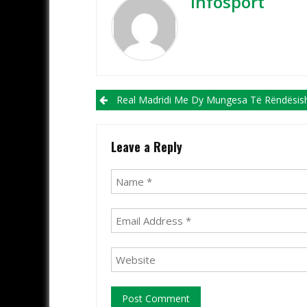
Infosport
Post navigation
Real Madridi Me Dy Mungesa Të Rëndësishme Në Mesfushë Sonte Kundër Liver
Leave a Reply