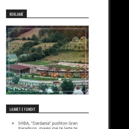
REKLAMË
LAJMET E FUNDIT
SHBA, “Dardania” pushton Gran
Paradison, majën më të lartë të