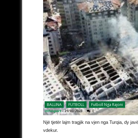
BALLINA
FUTBOLL
Futboll Nga Rajoni
infosport
-
21/02/2023
0
Një tjetër lajm tragjik na vjen nga Turqia, dy ja
vdekur.