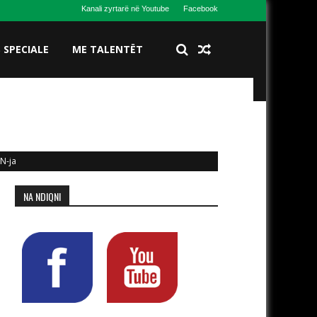
Kanali zyrtarë në Youtube
Facebook
S SPECIALE
ME TALENTËT
DN-ja
NA NDIQNI