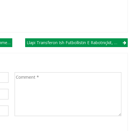
pullit!
Llapi Transferon Ish Futbollistin E Rabotniçkit, Suad Sahiti