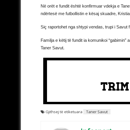
Në orët e fundit është konfirmuar vdekja e Taner S
ndërtesë me futbollistin e kësaj skuadre, Kristia
Siç raportohet nga shtypi vendas, trupi i Savut 
Familja e këtij të fundit ia komunikoi “gabimin”
Taner Savut.
Gjithsej të etiketuara
Taner Savut