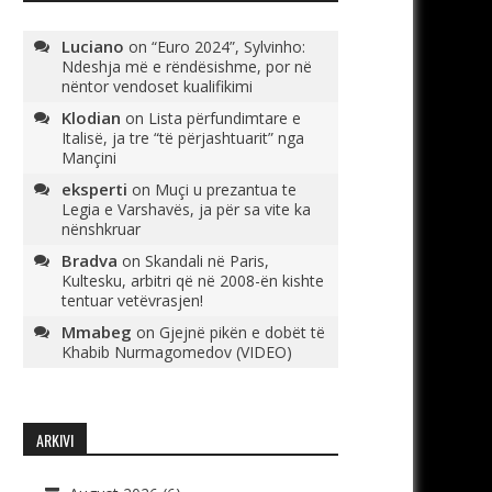
Luciano
on
“Euro 2024”, Sylvinho:
Ndeshja më e rëndësishme, por në
nëntor vendoset kualifikimi
Klodian
on
Lista përfundimtare e
Italisë, ja tre “të përjashtuarit” nga
Mançini
eksperti
on
Muçi u prezantua te
Legia e Varshavës, ja për sa vite ka
nënshkruar
Bradva
on
Skandali në Paris,
Kultesku, arbitri që në 2008-ën kishte
tentuar vetëvrasjen!
Mmabeg
on
Gjejnë pikën e dobët të
Khabib Nurmagomedov (VIDEO)
ARKIVI