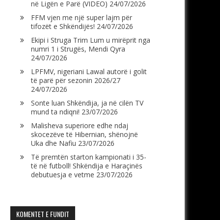
në Ligën e Parë (VIDEO)
24/07/2026
FFM vjen me një super lajm për
tifozët e Shkëndijës!
24/07/2026
Ekipi i Struga Trim Lum u mirëprit nga
numri 1 i Strugës, Mendi Qyra
24/07/2026
LPFMV, nigeriani Lawal autorë i golit
të parë për sezonin 2026/27
24/07/2026
Sonte luan Shkëndija, ja në cilën TV
mund ta ndiqni!
23/07/2026
Malisheva superiore edhe ndaj
skocezëve të Hibernian, shënojnë
Uka dhe Nafiu
23/07/2026
Të premtën starton kampionati i 35-
të në futboll! Shkëndija e Haraçinës
debutuesja e vetme
23/07/2026
KOMENTET E FUNDIT