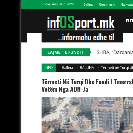
Skip to content
Friday, August 7, 2026
Ballina
Rreth nesh
Na konta
FU
SHBA, “Dardania
LAJMET E FUNDIT
INFO
Ballina
>
BALLINA
>
Tërmeti në Turqi dh
Tërmeti Në Turqi Dhe Fundi I Tmerrsh
Vetëm Nga ADN-Ja