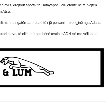
avut, drejtorit sportiv të Hatayspor, i cili jetonte në të njëjtën
n Atsu.
fillimisht u ngatërrua me atë të një personi me origjinë nga Adana.
 autoriteteve, të cilët më pas bënë testin e ADN-së me vëllanë e