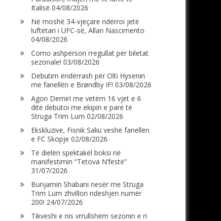
Italisë
04/08/2026
Në moshë 34-vjeçare ndërroi jetë
luftëtari i UFC-së, Allan Nascimento
04/08/2026
Como ashpërson rregullat për biletat
sezonale!
03/08/2026
Debutim ëndërrash për Olti Hysenin
me fanellën e Brøndby IF!
03/08/2026
Agon Demiri me vetëm 16 vjet e 6
ditë debutoi me ekipin e parë të
Struga Trim Lum
02/08/2026
Ekskluzive, Fisnik Saliu veshë fanellën
e FC Skopje
02/08/2026
Të dielën spektakël boksi në
manifestimin “Tetova N’festë”
31/07/2026
Bunjamin Shabani nesër me Struga
Trim Lum zhvillon ndeshjen numër
200!
24/07/2026
Tikveshi e nis vrrullshëm sezonin e ri