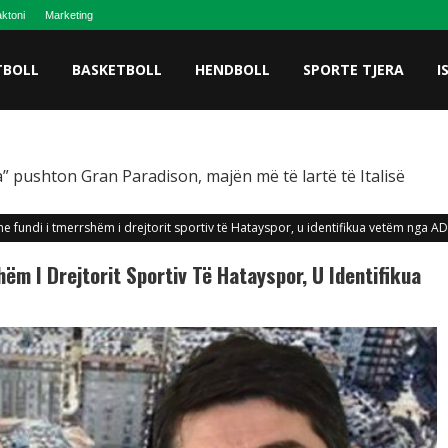
ktoni
Marketing
TBOLL
BASKETBOLL
HENDBOLL
SPORTE TJERA
I
” pushton Gran Paradison, majën më të lartë të Italisë
e fundi i tmerrshëm i drejtorit sportiv të Hatayspor, u identifikua vetëm nga A
ëm I Drejtorit Sportiv Të Hatayspor, U Identifikua