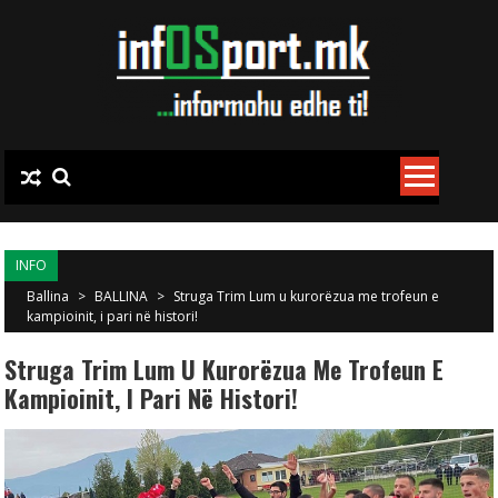
Skip to content
INFO
Ballina
>
BALLINA
>
Struga Trim Lum u kurorëzua me trofeun e
kampioinit, i pari në histori!
Struga Trim Lum U Kurorëzua Me Trofeun E
Kampioinit, I Pari Në Histori!