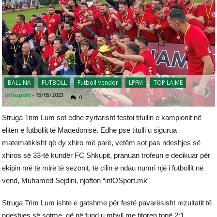
BALLINA
FUTBOLL
Futboll Vendor
LPFM
TOP LAJME
infosport
-
15/05/2023
0
Struga Trim Lum sot edhe zyrtarisht festoi titullin e kampionit në
elitën e futbollit të Maqedonisë. Edhe pse titulli u sigurua
matematikisht që dy xhiro më parë, vetëm sot pas ndeshjes së
xhiros së 33-të kundër FC Shkupit, pranuan trofeun e dedikuar për
ekipin më të mirë të sezonit, të cilin e ndau numri një i futbollit në
vend, Muhamed Sejdini, njofton “infOSport.mk”
Struga Trim Lum ishte e gatshme për festë pavarësisht rezultatit të
ndeshjes së sotme, që në fund u mbyll me fitoren tonë 2:1,