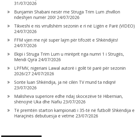
31/07/2026
Bunjamin Shabani nesër me Struga Trim Lum zhvillon
ndeshjen numër 200!
24/07/2026
Tikveshi e nis vrrullshëm sezonin e ri në Ligën e Parë (VIDEO)
24/07/2026
FFM vjen me një super lajm për tifozët e Shkëndijës!
24/07/2026
Ekipi i Struga Trim Lum u mirëprit nga numri 1 i Strugës,
Mendi Qyra
24/07/2026
LPFMV, nigeriani Lawal autorë i golit të parë për sezonin
2026/27
24/07/2026
Sonte luan Shkëndija, ja në cilën TV mund ta ndiqni!
23/07/2026
Malisheva superiore edhe ndaj skocezëve të Hibernian,
shënojnë Uka dhe Nafiu
23/07/2026
Të premtën starton kampionati i 35-të në futboll! Shkëndija e
Haraçinës debutuesja e vetme
23/07/2026