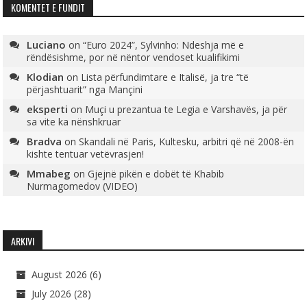
KOMENTET E FUNDIT
Luciano
on
“Euro 2024”, Sylvinho: Ndeshja më e
rëndësishme, por në nëntor vendoset kualifikimi
Klodian
on
Lista përfundimtare e Italisë, ja tre “të
përjashtuarit” nga Mançini
eksperti
on
Muçi u prezantua te Legia e Varshavës, ja për
sa vite ka nënshkruar
Bradva
on
Skandali në Paris, Kultesku, arbitri që në 2008-ën
kishte tentuar vetëvrasjen!
Mmabeg
on
Gjejnë pikën e dobët të Khabib
Nurmagomedov (VIDEO)
ARKIVI
August 2026
(6)
July 2026
(28)