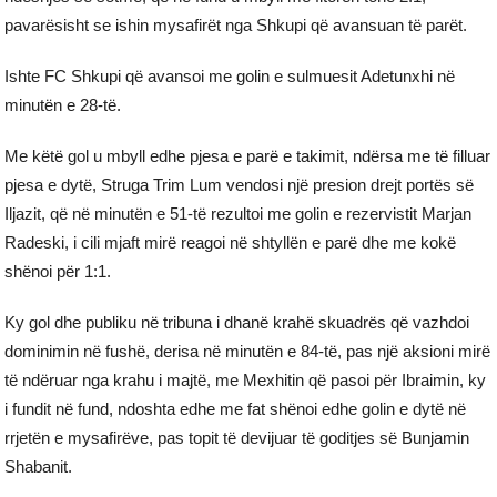
pavarësisht se ishin mysafirët nga Shkupi që avansuan të parët.
Ishte FC Shkupi që avansoi me golin e sulmuesit Adetunxhi në
minutën e 28-të.
Me këtë gol u mbyll edhe pjesa e parë e takimit, ndërsa me të filluar
pjesa e dytë, Struga Trim Lum vendosi një presion drejt portës së
Iljazit, që në minutën e 51-të rezultoi me golin e rezervistit Marjan
Radeski, i cili mjaft mirë reagoi në shtyllën e parë dhe me kokë
shënoi për 1:1.
Ky gol dhe publiku në tribuna i dhanë krahë skuadrës që vazhdoi
dominimin në fushë, derisa në minutën e 84-të, pas një aksioni mirë
të ndëruar nga krahu i majtë, me Mexhitin që pasoi për Ibraimin, ky
i fundit në fund, ndoshta edhe me fat shënoi edhe golin e dytë në
rrjetën e mysafirëve, pas topit të devijuar të goditjes së Bunjamin
Shabanit.