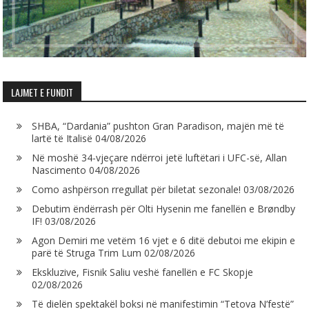
LAJMET E FUNDIT
SHBA, “Dardania” pushton Gran Paradison, majën më të
lartë të Italisë
04/08/2026
Në moshë 34-vjeçare ndërroi jetë luftëtari i UFC-së, Allan
Nascimento
04/08/2026
Como ashpërson rregullat për biletat sezonale!
03/08/2026
Debutim ëndërrash për Olti Hysenin me fanellën e Brøndby
IF!
03/08/2026
Agon Demiri me vetëm 16 vjet e 6 ditë debutoi me ekipin e
parë të Struga Trim Lum
02/08/2026
Ekskluzive, Fisnik Saliu veshë fanellën e FC Skopje
02/08/2026
Të dielën spektakël boksi në manifestimin “Tetova N’festë”