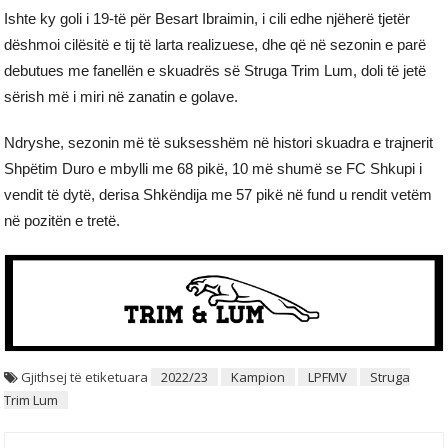
Ishte ky goli i 19-të për Besart Ibraimin, i cili edhe njëherë tjetër
dëshmoi cilësitë e tij të larta realizuese, dhe që në sezonin e parë
debutues me fanellën e skuadrës së Struga Trim Lum, doli të jetë
sërish më i miri në zanatin e golave.
Ndryshe, sezonin më të suksesshëm në histori skuadra e trajnerit
Shpëtim Duro e mbylli me 68 pikë, 10 më shumë se FC Shkupi i
vendit të dytë, derisa Shkëndija me 57 pikë në fund u rendit vetëm
në pozitën e tretë.
Gjithsej të etiketuara
2022/23
Kampion
LPFMV
Struga
Trim Lum