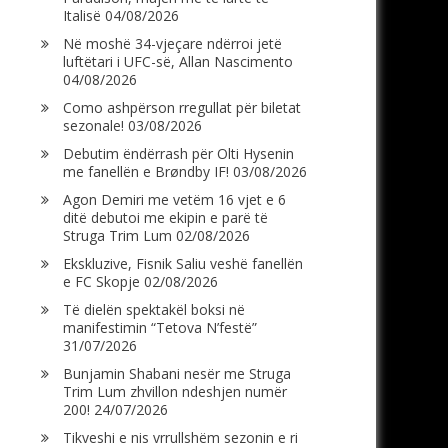
Italisë
04/08/2026
Në moshë 34-vjeçare ndërroi jetë
luftëtari i UFC-së, Allan Nascimento
04/08/2026
Como ashpërson rregullat për biletat
sezonale!
03/08/2026
Debutim ëndërrash për Olti Hysenin
me fanellën e Brøndby IF!
03/08/2026
Agon Demiri me vetëm 16 vjet e 6
ditë debutoi me ekipin e parë të
Struga Trim Lum
02/08/2026
Ekskluzive, Fisnik Saliu veshë fanellën
e FC Skopje
02/08/2026
Të dielën spektakël boksi në
manifestimin “Tetova N’festë”
31/07/2026
Bunjamin Shabani nesër me Struga
Trim Lum zhvillon ndeshjen numër
200!
24/07/2026
Tikveshi e nis vrrullshëm sezonin e ri