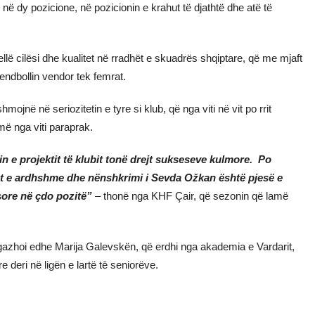
ë dy pozicione, në pozicionin e krahut të djathtë dhe atë të
jellë cilësi dhe kualitet në rradhët e skuadrës shqiptare, që me mjaft
ndbollin vendor tek femrat.
ojnë në seriozitetin e tyre si klub, që nga viti në vit po rrit
ë nga viti paraprak.
tin e projektit të klubit tonë drejt sukseseve kulmore. Po
t e ardhshme dhe nënshkrimi i Sevda Ožkan është pjesë e
sore në çdo pozitë”
– thonë nga KHF Çair, që sezonin që lamë
gazhoi edhe Marija Galevskën, që erdhi nga akademia e Vardarit,
e deri në ligën e lartë tē seniorëve.