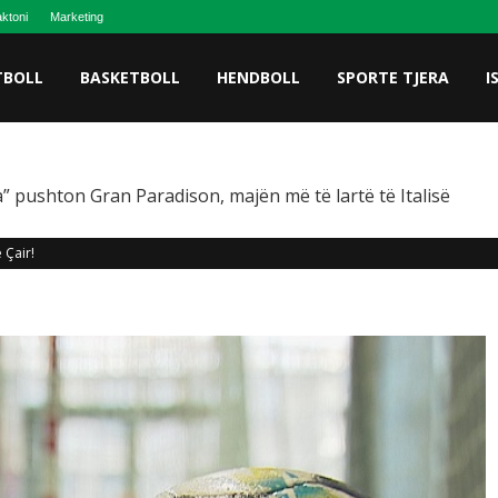
ktoni
Marketing
TBOLL
BASKETBOLL
HENDBOLL
SPORTE TJERA
I
” pushton Gran Paradison, majën më të lartë të Italisë
 Çair!