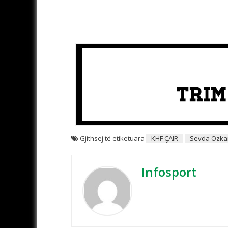
Gjithsej të etiketuara
KHF ÇAIR
Sevda Ozka
Infosport