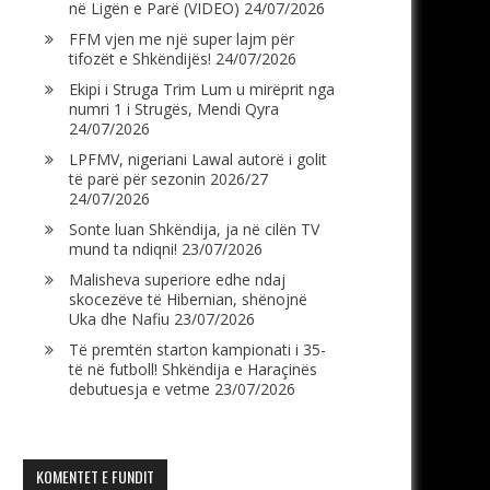
në Ligën e Parë (VIDEO)
24/07/2026
FFM vjen me një super lajm për
tifozët e Shkëndijës!
24/07/2026
Ekipi i Struga Trim Lum u mirëprit nga
numri 1 i Strugës, Mendi Qyra
24/07/2026
LPFMV, nigeriani Lawal autorë i golit
të parë për sezonin 2026/27
24/07/2026
Sonte luan Shkëndija, ja në cilën TV
mund ta ndiqni!
23/07/2026
Malisheva superiore edhe ndaj
skocezëve të Hibernian, shënojnë
Uka dhe Nafiu
23/07/2026
Të premtën starton kampionati i 35-
të në futboll! Shkëndija e Haraçinës
debutuesja e vetme
23/07/2026
KOMENTET E FUNDIT