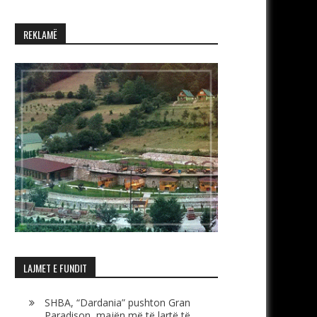
REKLAMË
LAJMET E FUNDIT
SHBA, “Dardania” pushton Gran
Paradison, majën më të lartë të