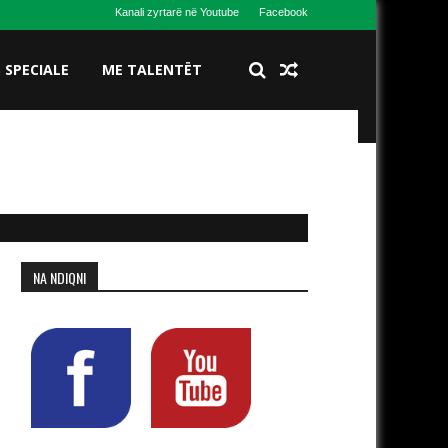
Kanali zyrtarë në Youtube
Facebook
S SPECIALE
ME TALENTËT
NA NDIQNI