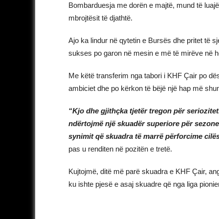
Bombarduesja me dorën e majtë, mund të luajë n
mbrojtësit të djathtë.
Ajo ka lindur në qytetin e Bursës dhe pritet të s
sukses po garon në mesin e më të mirëve në he
Me këtë transferim nga tabori i KHF Çair po dëshm
ambiciet dhe po kërkon të bëjë një hap më shum
“Kjo dhe gjithçka tjetër tregon për seriozite
ndërtojmë një skuadër superiore për sezone
synimit që skuadra të marrë përforcime cilë
pas u renditen në pozitën e tretë.
Kujtojmë, ditë më parë skuadra e KHF Çair, an
ku ishte pjesë e asaj skuadre që nga liga pionier