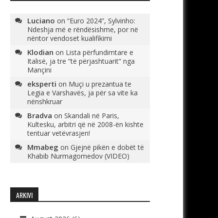
Luciano
on
“Euro 2024”, Sylvinho:
Ndeshja më e rëndësishme, por në
nëntor vendoset kualifikimi
Klodian
on
Lista përfundimtare e
Italisë, ja tre “të përjashtuarit” nga
Mançini
eksperti
on
Muçi u prezantua te
Legia e Varshavës, ja për sa vite ka
nënshkruar
Bradva
on
Skandali në Paris,
Kultesku, arbitri që në 2008-ën kishte
tentuar vetëvrasjen!
Mmabeg
on
Gjejnë pikën e dobët të
Khabib Nurmagomedov (VIDEO)
ARKIVI