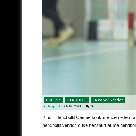
BALLINA
HENDBOLL
Hendboll Vendor
infosport
-
28/05/2023
0
Klubi i Hendbollit Çair në konkurrencën e femrav
hendbollit vendor, duke nënshkruar me hendbol