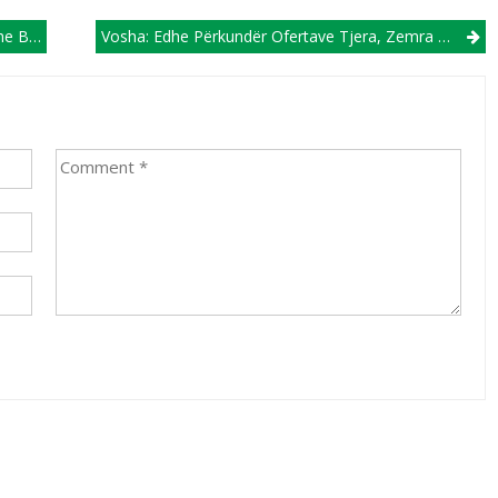
tarin
Vosha: Edhe Përkundër Ofertave Tjera, Zemra Më Tha Të Zgjedh FC Shkupin