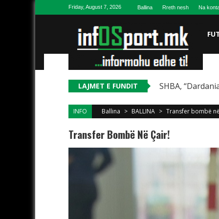
Skip to content
Friday, August 7, 2026
Ballina
Rreth nesh
Na konta
FU
SHBA, “Dardania
LAJMET E FUNDIT
INFO
Ballina
>
BALLINA
>
Transfer bombë në
Transfer Bombë Në Çair!