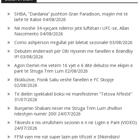
SHBA, “Dardania” pushton Gran Paradison, majën më të
lartë të Italisë
04/08/2026
Në moshë 34-vjeçare ndërroi jetë luftëtari i UFC-së, Allan
Nascimento
04/08/2026
Como ashpërson rregullat për biletat sezonale!
03/08/2026
Debutim ëndërrash për Olti Hysenin me fanellën e Brøndby
IF!
03/08/2026
Agon Demiri me vetëm 16 vjet e 6 ditë debutoi me ekipin e
parë të Struga Trim Lum
02/08/2026
Ekskluzive, Fisnik Saliu veshë fanellën e FC Skopje
02/08/2026
Të dielën spektakël boksi në manifestimin “Tetova N’festë”
31/07/2026
Bunjamin Shabani nesër me Struga Trim Lum zhvillon
ndeshjen numër 200!
24/07/2026
Tikveshi e nis vrrullshëm sezonin e ri në Ligën e Parë (VIDEO)
24/07/2026
FFM vjen me një super lajm për tifozët e Shkëndijës!