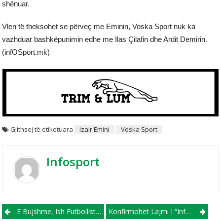
shënuar.
Vlen të theksohet se përveç me Eminin, Voska Sport nuk ka
vazhduar bashkëpunimin edhe me Ilas Çilafin dhe Ardit Demirin.
(infOSport.mk)
Gjithsej të etiketuara
Izair Emini
Voska Sport
Infosport
Post navigation
E Bujshme, Ish Futbollisti I FC Shkupit Prezantohet Te Vasko De Gama
Konfirmohet Lajmi I “infOSport.mk”, Mustafa Sezonin E Ri Do Të Mbrojë Portën E Voska Sport