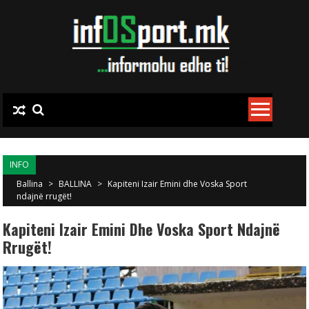
Skip to content
INFO
Ballina
>
BALLINA
>
Kapiteni Izair Emini dhe Voska Sport
ndajnë rrugët!
Kapiteni Izair Emini Dhe Voska Sport Ndajnë
Rrugët!