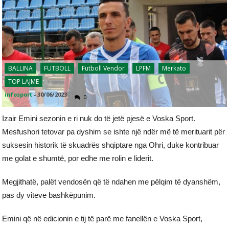
BALLINA
FUTBOLL
Futboll Vendor
LPFM
Merkato
TOP LAJME
infosport
-
30/06/2023
0
Izair Emini sezonin e ri nuk do të jetë pjesë e Voska Sport.
Mesfushori tetovar pa dyshim se ishte një ndër më të merituarit për
suksesin historik të skuadrës shqiptare nga Ohri, duke kontribuar
me golat e shumtë, por edhe me rolin e liderit.
Megjithatë, palët vendosën që të ndahen me pëlqim të dyanshëm,
pas dy viteve bashkëpunim.
Emini që në edicionin e tij të parë me fanellën e Voska Sport,