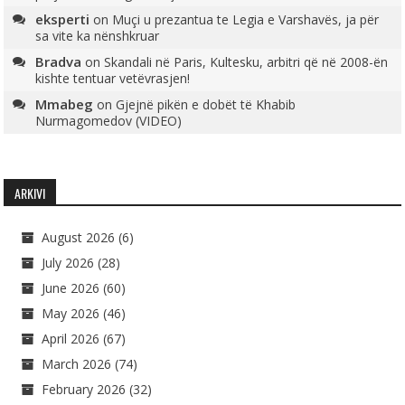
eksperti
on
Muçi u prezantua te Legia e Varshavës, ja për
sa vite ka nënshkruar
Bradva
on
Skandali në Paris, Kultesku, arbitri që në 2008-ën
kishte tentuar vetëvrasjen!
Mmabeg
on
Gjejnë pikën e dobët të Khabib
Nurmagomedov (VIDEO)
ARKIVI
August 2026
(6)
July 2026
(28)
June 2026
(60)
May 2026
(46)
April 2026
(67)
March 2026
(74)
February 2026
(32)