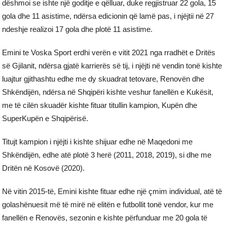
dëshmoi se ishte një goditje e qëlluar, duke regjistruar 22 gola, 15
gola dhe 11 asistime, ndërsa edicionin që lamë pas, i njëjtii në 27
ndeshje realizoi 17 gola dhe plotë 11 asistime.
Emini te Voska Sport erdhi verën e vitit 2021 nga rradhët e Dritës
së Gjilanit, ndërsa gjatë karrierës së tij, i njëjti në vendin tonë kishte
luajtur gjithashtu edhe me dy skuadrat tetovare, Renovën dhe
Shkëndijën, ndërsa në Shqipëri kishte veshur fanellën e Kukësit,
me të cilën skuadër kishte fituar titullin kampion, Kupën dhe
SuperKupën e Shqipërisë.
Titujt kampion i njëjti i kishte shijuar edhe në Maqedoni me
Shkëndijën, edhe atë plotë 3 herë (2011, 2018, 2019), si dhe me
Dritën në Kosovë (2020).
Në vitin 2015-të, Emini kishte fituar edhe një çmim individual, atë të
golashënuesit më të mirë në elitën e futbollit tonë vendor, kur me
fanellën e Renovës, sezonin e kishte përfunduar me 20 gola të