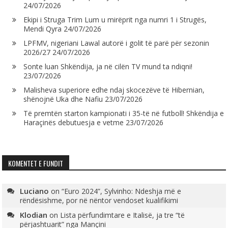
24/07/2026
Ekipi i Struga Trim Lum u mirëprit nga numri 1 i Strugës,
Mendi Qyra
24/07/2026
LPFMV, nigeriani Lawal autorë i golit të parë për sezonin
2026/27
24/07/2026
Sonte luan Shkëndija, ja në cilën TV mund ta ndiqni!
23/07/2026
Malisheva superiore edhe ndaj skocezëve të Hibernian,
shënojnë Uka dhe Nafiu
23/07/2026
Të premtën starton kampionati i 35-të në futboll! Shkëndija e
Haraçinës debutuesja e vetme
23/07/2026
KOMENTET E FUNDIT
Luciano
on
“Euro 2024”, Sylvinho: Ndeshja më e
rëndësishme, por në nëntor vendoset kualifikimi
Klodian
on
Lista përfundimtare e Italisë, ja tre “të
përjashtuarit” nga Mançini