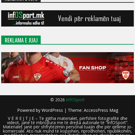
REKLAMA E JUAJ
© 2026
infOSport
Powered by
WordPress
| Theme:
AccessPress Mag
V Ë R E J T J E – Të gjitha materialet, përfshirë fotografitë dhe
videot, janë të mbrojtura me të drejta autoriale të “infOSport”.
Materialet janë për shfrytëzimin personal tuajin dhe për qëllime jo-
komerciale. Ato nuk mund të kopjohen, riprodhohen, ripublikohen,