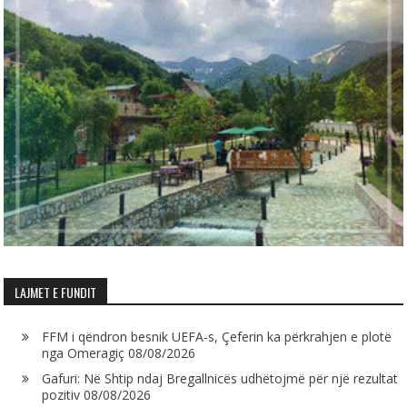
LAJMET E FUNDIT
FFM i qëndron besnik UEFA-s, Çeferin ka përkrahjen e plotë
nga Omeragiç
08/08/2026
Gafuri: Në Shtip ndaj Bregallnicës udhëtojmë për një rezultat
pozitiv
08/08/2026