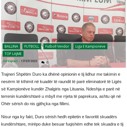
BALLINA
FUTBOLL
Futboll Vendor
Liga E Kampionëve
TOP LAJME
infosport
-
17/07/2023
0
Trajneri Shpëtim Duro ka dhënë opinionin e tij lidhur me takimin e
nesërm të kthimit në kuadër të raundit të parë eliminatorë të Ligës
së Kampionëve kundër Zhalgiris nga Lituania. Ndeshja e parë në
terrenin kundërshtarë u mbyll me rrjeta të paprekura, ashtu që në
Ohër sërish do nis gjithçka nga fillimi.
Nisur nga ky fakt, Duro sërish hedh epitetin e favoritit skuadërs
kundërshtare, mirëpo duke besuar fuqishëm edhe tek skuadra e tij