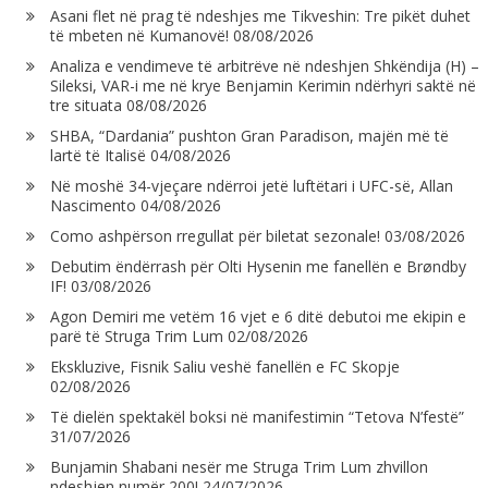
Asani flet në prag të ndeshjes me Tikveshin: Tre pikët duhet
të mbeten në Kumanovë!
08/08/2026
Analiza e vendimeve të arbitrëve në ndeshjen Shkëndija (H) –
Sileksi, VAR-i me në krye Benjamin Kerimin ndërhyri saktë në
tre situata
08/08/2026
SHBA, “Dardania” pushton Gran Paradison, majën më të
lartë të Italisë
04/08/2026
Në moshë 34-vjeçare ndërroi jetë luftëtari i UFC-së, Allan
Nascimento
04/08/2026
Como ashpërson rregullat për biletat sezonale!
03/08/2026
Debutim ëndërrash për Olti Hysenin me fanellën e Brøndby
IF!
03/08/2026
Agon Demiri me vetëm 16 vjet e 6 ditë debutoi me ekipin e
parë të Struga Trim Lum
02/08/2026
Ekskluzive, Fisnik Saliu veshë fanellën e FC Skopje
02/08/2026
Të dielën spektakël boksi në manifestimin “Tetova N’festë”
31/07/2026
Bunjamin Shabani nesër me Struga Trim Lum zhvillon
ndeshjen numër 200!
24/07/2026