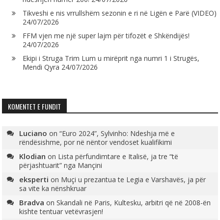
Tikveshi e nis vrrullshëm sezonin e ri në Ligën e Parë (VIDEO)
24/07/2026
FFM vjen me një super lajm për tifozët e Shkëndijës!
24/07/2026
Ekipi i Struga Trim Lum u mirëprit nga numri 1 i Strugës,
Mendi Qyra
24/07/2026
KOMENTET E FUNDIT
Luciano
on
“Euro 2024”, Sylvinho: Ndeshja më e
rëndësishme, por në nëntor vendoset kualifikimi
Klodian
on
Lista përfundimtare e Italisë, ja tre “të
përjashtuarit” nga Mançini
eksperti
on
Muçi u prezantua te Legia e Varshavës, ja për
sa vite ka nënshkruar
Bradva
on
Skandali në Paris, Kultesku, arbitri që në 2008-ën
kishte tentuar vetëvrasjen!