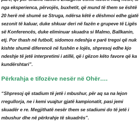
nga eksperienca, përvojës, buxhetit, që mund të them se është
20 herë më shumë se Struga, ndërsa këtë e dëshmoi edhe gjatë
sezonit të kaluar, duke shkuar deri në fazën e grupeve të Ligës
së Konferencës, duke eliminuar skuadra si Malmo, Ballkanin,
etj. Por thash në futboll, sidomos ndeshja e parë tregoi që nuk
kishte shumë diferencë në fushën e lojës, shpresoj edhe kjo
ndeshje të jetë interpretimi i atillë, që i gëzon këto favore që ka
kundërshtari”.
Përkrahja e tifozëve nesër në Ohër….
“Shpresoj që stadium të jetë i mbushur, për aq sa na lejon
rregullorja, ne i kemi vuajtur gjatë kampionatit, pasi jemi
skuadër e re. Megjithatë nesër them se stadiumi do të jetë i
mbushur dhe në përkrahje të skuadrës”.