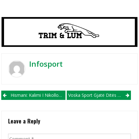
Infosport
Post navigation
Hismani: Kalimi I Nikollovit Të Sønderjyske Hapi I Madh Për Karrierën E Tij
Voska Sport Gjatë Ditës Së Sotme Prezanton Një Sulmues Nga Gambia!
Leave a Reply