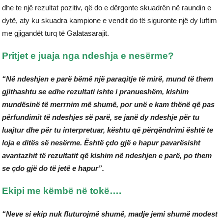
dhe te një rezultat pozitiv, që do e dërgonte skuadrën në raundin e
dytë, aty ku skuadra kampione e vendit do të siguronte një dy luftim
me gjigandët turq të Galatasarajit.
Pritjet e juaja nga ndeshja e nesërme?
“Në ndeshjen e parë bëmë një paraqitje të mirë, mund të them
gjithashtu se edhe rezultati ishte i pranueshëm, kishim
mundësinë të merrnim më shumë, por unë e kam thënë që pas
përfundimit të ndeshjes së parë, se janë dy ndeshje për tu
luajtur dhe për tu interpretuar, kështu që përqëndrimi është te
loja e ditës së nesërme. Është çdo gjë e hapur pavarësisht
avantazhit të rezultatit që kishim në ndeshjen e parë, po them
se çdo gjë do të jetë e hapur”.
Ekipi me këmbë në tokë….
“Neve si ekip nuk fluturojmë shumë, madje jemi shumë modest