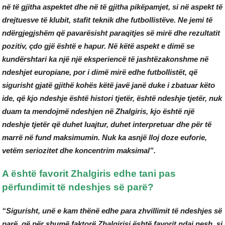
në të gjitha aspektet dhe në të gjitha pikëpamjet, si në aspekt të
drejtuesve të klubit, stafit teknik dhe futbollistëve. Ne jemi të
ndërgjegjshëm që pavarësisht paraqitjes së mirë dhe rezultatit
pozitiv, çdo gjë është e hapur. Në këtë aspekt e dimë se
kundërshtari ka një një eksperiencë të jashtëzakonshme në
ndeshjet europiane, por i dimë mirë edhe futbollistët, që
sigurisht gjatë gjithë kohës këtë javë janë duke i zbatuar këto
ide, që kjo ndeshje është histori tjetër, është ndeshje tjetër, nuk
duam ta mendojmë ndeshjen në Zhalgiris, kjo është një
ndeshje tjetër që duhet luajtur, duhet interpretuar dhe për të
marrë në fund maksimumin. Nuk ka asnjë lloj doze euforie,
vetëm seriozitet dhe koncentrim maksimal”.
A është favorit Zhalgiris edhe tani pas
përfundimit të ndeshjes së parë?
“Sigurisht, unë e kam thënë edhe para zhvillimit të ndeshjes së
parë, që për shumë faktorë Zhalgirisi është favorit ndaj nesh, si