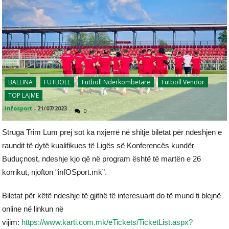
BALLINA
FUTBOLL
Futboll Ndërkombëtarë
Futboll Vendor
TOP LAJME
infosport
-
21/07/2023
0
Struga Trim Lum prej sot ka nxjerrë në shitje biletat për ndeshjen e
raundit të dytë kualifikues të Ligës së Konferencës kundër
Buduçnost, ndeshje kjo që në program është të martën e 26
korrikut, njofton “infOSport.mk”.
Biletat për këtë ndeshje të gjithë të interesuarit do të mund ti blejnë
online në linkun në
vijim:
https://www.karti.com.mk/eTickets/TicketList.aspx?