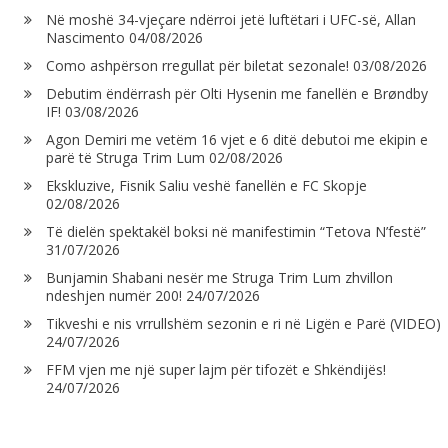
Në moshë 34-vjeçare ndërroi jetë luftëtari i UFC-së, Allan
Nascimento
04/08/2026
Como ashpërson rregullat për biletat sezonale!
03/08/2026
Debutim ëndërrash për Olti Hysenin me fanellën e Brøndby
IF!
03/08/2026
Agon Demiri me vetëm 16 vjet e 6 ditë debutoi me ekipin e
parë të Struga Trim Lum
02/08/2026
Ekskluzive, Fisnik Saliu veshë fanellën e FC Skopje
02/08/2026
Të dielën spektakël boksi në manifestimin “Tetova N’festë”
31/07/2026
Bunjamin Shabani nesër me Struga Trim Lum zhvillon
ndeshjen numër 200!
24/07/2026
Tikveshi e nis vrrullshëm sezonin e ri në Ligën e Parë (VIDEO)
24/07/2026
FFM vjen me një super lajm për tifozët e Shkëndijës!
24/07/2026