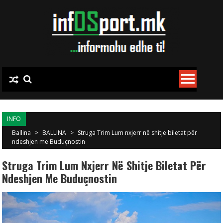
Skip to content
INFO
Ballina
>
BALLINA
>
Struga Trim Lum nxjerr në shitje biletat për
ndeshjen me Buduçnostin
Struga Trim Lum Nxjerr Në Shitje Biletat Për
Ndeshjen Me Buduçnostin