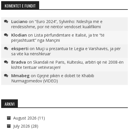
KOMENTET E FUNDIT
Luciano
on
“Euro 2024”, Sylvinho: Ndeshja më e
rëndësishme, por në nëntor vendoset kualifikimi
Klodian
on
Lista përfundimtare e Italisë, ja tre “të
përjashtuarit” nga Mançini
eksperti
on
Muçi u prezantua te Legia e Varshavës, ja për
sa vite ka nënshkruar
Bradva
on
Skandali në Paris, Kultesku, arbitri që në 2008-ën
kishte tentuar vetëvrasjen!
Mmabeg
on
Gjejnë pikën e dobët të Khabib
Nurmagomedov (VIDEO)
ARKIVI
August 2026
(11)
July 2026
(28)