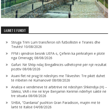
LAJMET E FUNDIT
Struga Trim Lum transferon ish futbollistin e Tiranës dhe
Teutës!
10/08/2026
FFM i qëndron besnik UEFA-s, Çeferin ka përkrahjen e plotë
nga Omeragiç
08/08/2026
Gafuri: Në Shtip ndaj Bregallnicës udhëtojmë për një rezultat
pozitiv
08/08/2026
Asani flet në prag të ndeshjes me Tikveshin: Tre pikët duhet
të mbeten në Kumanovë!
08/08/2026
Analiza e vendimeve të arbitrëve në ndeshjen Shkëndija (H) –
Sileksi, VAR-i me në krye Benjamin Kerimin ndërhyri saktë në
tre situata
08/08/2026
SHBA, “Dardania” pushton Gran Paradison, majën më të
lartë të Italisë
04/08/2026