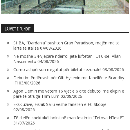
LAJMET E FUNDIT
SHBA, “Dardania” pushton Gran Paradison, majën më të
lartë të Italisë
04/08/2026
Në moshë 34-vjeçare ndërroi jetë luftëtari i UFC-së, Allan
Nascimento
04/08/2026
Como ashpërson rregullat për biletat sezonale!
03/08/2026
Debutim ëndërrash për Olti Hysenin me fanellën e Brøndby
IF!
03/08/2026
Agon Demiri me vetëm 16 vjet e 6 ditë debutoi me ekipin e
parë të Struga Trim Lum
02/08/2026
Ekskluzive, Fisnik Saliu veshë fanellën e FC Skopje
02/08/2026
Të dielën spektakël boksi në manifestimin “Tetova N’festë”
31/07/2026