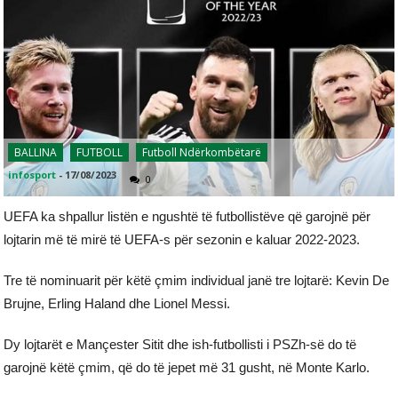
BALLINA
FUTBOLL
Futboll Ndërkombëtarë
infosport
-
17/08/2023
0
UEFA ka shpallur listën e ngushtë të futbollistëve që garojnë për
lojtarin më të mirë të UEFA-s për sezonin e kaluar 2022-2023.
Tre të nominuarit për këtë çmim individual janë tre lojtarë: Kevin De
Brujne, Erling Haland dhe Lionel Messi.
Dy lojtarët e Mançester Sitit dhe ish-futbollisti i PSZh-së do të
garojnë këtë çmim, që do të jepet më 31 gusht, në Monte Karlo.