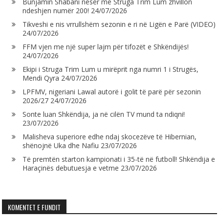
Bunjamin Shabani nesër me Struga Trim Lum zhvillon
ndeshjen numër 200!
24/07/2026
Tikveshi e nis vrrullshëm sezonin e ri në Ligën e Parë (VIDEO)
24/07/2026
FFM vjen me një super lajm për tifozët e Shkëndijës!
24/07/2026
Ekipi i Struga Trim Lum u mirëprit nga numri 1 i Strugës,
Mendi Qyra
24/07/2026
LPFMV, nigeriani Lawal autorë i golit të parë për sezonin
2026/27
24/07/2026
Sonte luan Shkëndija, ja në cilën TV mund ta ndiqni!
23/07/2026
Malisheva superiore edhe ndaj skocezëve të Hibernian,
shënojnë Uka dhe Nafiu
23/07/2026
Të premtën starton kampionati i 35-të në futboll! Shkëndija e
Haraçinës debutuesja e vetme
23/07/2026
KOMENTET E FUNDIT