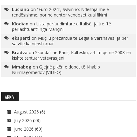
Luciano
on
“Euro 2024”, Sylvinho: Ndeshja më e
rëndësishme, por në nëntor vendoset kualifikimi
Klodian
on
Lista përfundimtare e Italisë, ja tre “të
përjashtuarit” nga Mançini
eksperti
on
Muçi u prezantua te Legia e Varshavës, ja për
sa vite ka nënshkruar
Bradva
on
Skandali në Paris, Kultesku, arbitri që në 2008-ën
kishte tentuar vetëvrasjen!
Mmabeg
on
Gjejnë pikën e dobët të Khabib
Nurmagomedov (VIDEO)
ARKIVI
August 2026
(6)
July 2026
(28)
June 2026
(60)