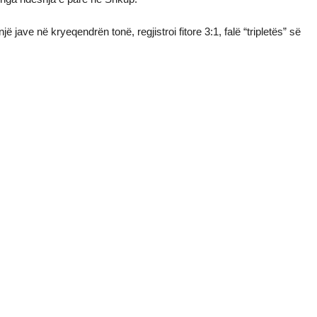
jave në kryeqendrën tonë, regjistroi fitore 3:1, falë “tripletës” së