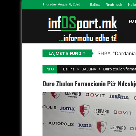
Skip to content
Thursday, August 6, 2026
Ballina
Rreth nesh
Na ko
FU
SHBA, “Dardania”
LAJMET E FUNDIT
INFO
Ballina
>
BALLINA
>
Duro zbulon forma
Duro Zbulon Formacionin Për Ndesh