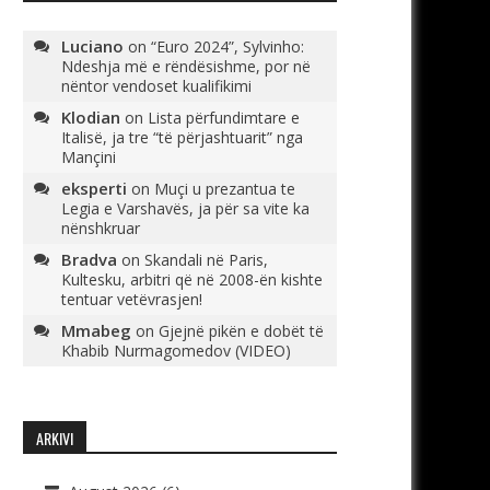
Luciano
on
“Euro 2024”, Sylvinho:
Ndeshja më e rëndësishme, por në
nëntor vendoset kualifikimi
Klodian
on
Lista përfundimtare e
Italisë, ja tre “të përjashtuarit” nga
Mançini
eksperti
on
Muçi u prezantua te
Legia e Varshavës, ja për sa vite ka
nënshkruar
Bradva
on
Skandali në Paris,
Kultesku, arbitri që në 2008-ën kishte
tentuar vetëvrasjen!
Mmabeg
on
Gjejnë pikën e dobët të
Khabib Nurmagomedov (VIDEO)
ARKIVI