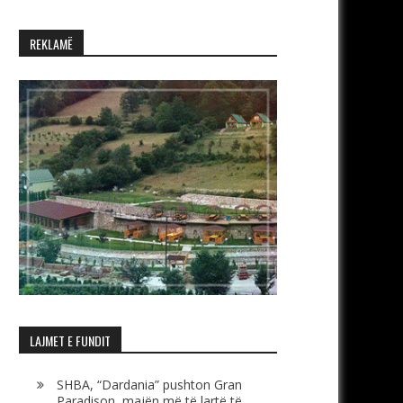
REKLAMË
LAJMET E FUNDIT
SHBA, “Dardania” pushton Gran
Paradison, majën më të lartë të