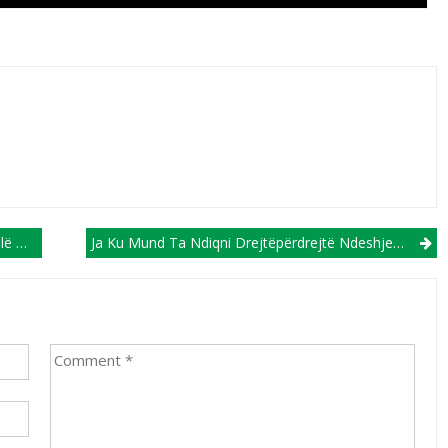
rujne
Ja Ku Mund Ta Ndiqni Drejtëpërdrejtë Ndeshjen, Hesperange-Struga Trim Lum