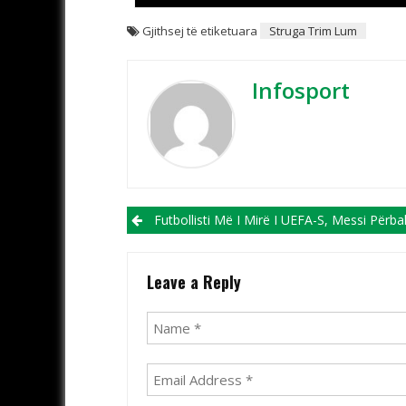
Gjithsej të etiketuara
Struga Trim Lum
Infosport
Post navigation
Futbollisti Më I Mirë I UEFA-S, Messi Përballë Dyshes Së Sitit, Haland-B
Leave a Reply