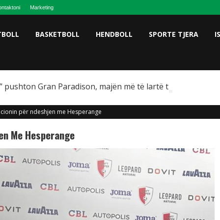
ntaktoni
Marketing
TBOLL
BASKETBOLL
HENDBOLL
SPORTE TJERA
I
 pushton Gran Paradison, majën më të lartë të Italisë
cionin për ndeshjen me Hesperange
jen Me Hesperange