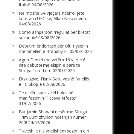
Italisë
04/08/2026
Në moshë 34-vjeçare ndërroi jetë
luftëtari i UFC-së, Allan Nascimento
04/08/2026
Como ashpërson rregullat për biletat
sezonale!
03/08/2026
Debutim ëndërrash për Olti Hysenin
me fanellën e Brøndby IF!
03/08/2026
Agon Demiri me vetëm 16 vjet e 6
ditë debutoi me ekipin e parë të
Struga Trim Lum
02/08/2026
Ekskluzive, Fisnik Saliu veshë fanellën
e FC Skopje
02/08/2026
Të dielën spektakël boksi në
manifestimin “Tetova N’festë”
31/07/2026
Bunjamin Shabani nesër me Struga
Trim Lum zhvillon ndeshjen numër
200!
24/07/2026
Tikveshi e nis vrrullshëm sezonin e ri