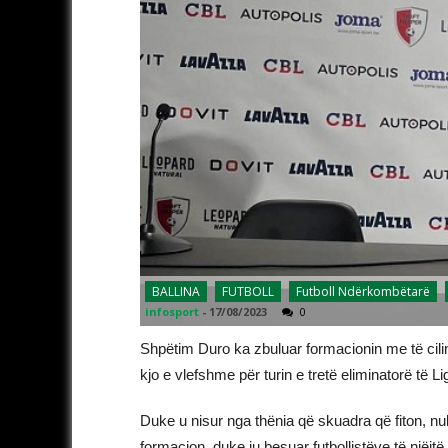
BALLINA
FUTBOLL
Futboll Ndërkombëtarë
infosport
-
17/08/2023
0
Shpëtim Duro ka zbuluar formacionin me të cili
kjo e vlefshme për turin e tretë eliminatorë të 
Duke u nisur nga thënia që skuadra që fiton, 
formacion, duke iu besuar futbollistëve të njëj