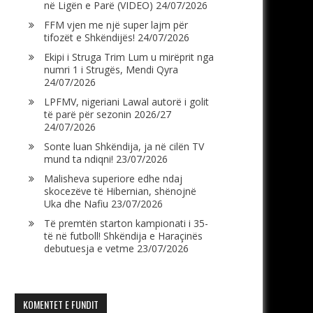
në Ligën e Parë (VIDEO)
24/07/2026
FFM vjen me një super lajm për
tifozët e Shkëndijës!
24/07/2026
Ekipi i Struga Trim Lum u mirëprit nga
numri 1 i Strugës, Mendi Qyra
24/07/2026
LPFMV, nigeriani Lawal autorë i golit
të parë për sezonin 2026/27
24/07/2026
Sonte luan Shkëndija, ja në cilën TV
mund ta ndiqni!
23/07/2026
Malisheva superiore edhe ndaj
skocezëve të Hibernian, shënojnë
Uka dhe Nafiu
23/07/2026
Të premtën starton kampionati i 35-
të në futboll! Shkëndija e Haraçinës
debutuesja e vetme
23/07/2026
KOMENTET E FUNDIT