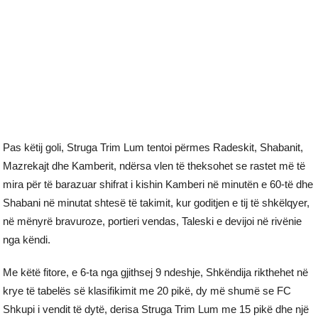
Pas këtij goli, Struga Trim Lum tentoi përmes Radeskit, Shabanit,
Mazrekajt dhe Kamberit, ndërsa vlen të theksohet se rastet më të
mira për të barazuar shifrat i kishin Kamberi në minutën e 60-të dhe
Shabani në minutat shtesë të takimit, kur goditjen e tij të shkëlqyer,
në mënyrë bravuroze, portieri vendas, Taleski e devijoi në rivënie
nga këndi.
Me këtë fitore, e 6-ta nga gjithsej 9 ndeshje, Shkëndija rikthehet në
krye të tabelës së klasifikimit me 20 pikë, dy më shumë se FC
Shkupi i vendit të dytë, derisa Struga Trim Lum me 15 pikë dhe një