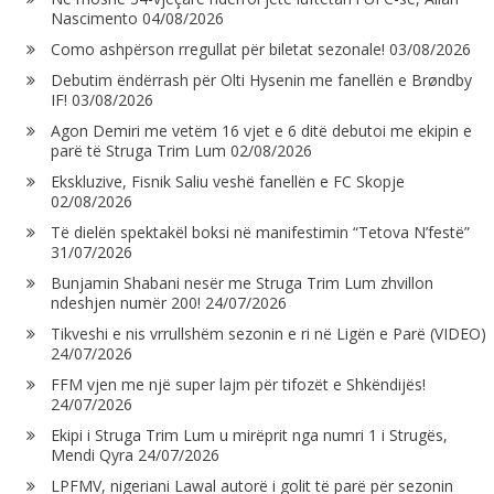
Nascimento
04/08/2026
Como ashpërson rregullat për biletat sezonale!
03/08/2026
Debutim ëndërrash për Olti Hysenin me fanellën e Brøndby
IF!
03/08/2026
Agon Demiri me vetëm 16 vjet e 6 ditë debutoi me ekipin e
parë të Struga Trim Lum
02/08/2026
Ekskluzive, Fisnik Saliu veshë fanellën e FC Skopje
02/08/2026
Të dielën spektakël boksi në manifestimin “Tetova N’festë”
31/07/2026
Bunjamin Shabani nesër me Struga Trim Lum zhvillon
ndeshjen numër 200!
24/07/2026
Tikveshi e nis vrrullshëm sezonin e ri në Ligën e Parë (VIDEO)
24/07/2026
FFM vjen me një super lajm për tifozët e Shkëndijës!
24/07/2026
Ekipi i Struga Trim Lum u mirëprit nga numri 1 i Strugës,
Mendi Qyra
24/07/2026
LPFMV, nigeriani Lawal autorë i golit të parë për sezonin