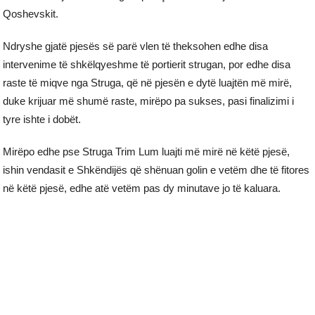
Qoshevskit.
Ndryshe gjatë pjesës së parë vlen të theksohen edhe disa
intervenime të shkëlqyeshme të portierit strugan, por edhe disa
raste të miqve nga Struga, që në pjesën e dytë luajtën më mirë,
duke krijuar më shumë raste, mirëpo pa sukses, pasi finalizimi i
tyre ishte i dobët.
Mirëpo edhe pse Struga Trim Lum luajti më mirë në këtë pjesë,
ishin vendasit e Shkëndijës që shënuan golin e vetëm dhe të fitores
në këtë pjesë, edhe atë vetëm pas dy minutave jo të kaluara.