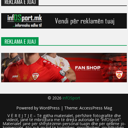
REKLAMA E JUAJ
REKLAMA E JUAJ
© 2026
infOSport
Powered by
WordPress
| Theme:
AccessPress Mag
V Ë R E J T J E – Të gjitha materialet, përfshirë fotografitë dhe
videot, janë të mbrojtura me të drejta autoriale të “infOSport”.
Materialet janë për shfrytëzimin personal tuajin dhe për qëllime jo-
komerciale. Ato nuk mund të kopjohen, riprodhohen, ripublikohen,