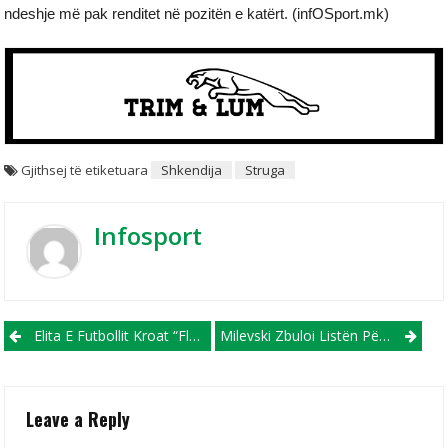
ndeshje më pak renditet në pozitën e katërt. (infOSport.mk)
Gjithsej të etiketuara
Shkendija
Struga
Infosport
Post navigation
Elita E Futbollit Kroat “flet” Shqip, 4 Futbollistë Shqiptar Në Formacionin E Javës
Milevski Zbuloi Listën Për Ndeshjet E Tetorit Kundër Ukrainës Dhe Armenisë
Leave a Reply