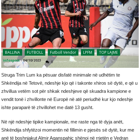
BALLINA
FUTBOLL
Futboll Vendor
LPFM
TOP LAJME
infosport
-
04/10/2023
0
Struga Trim Lum ka pësuar disfatë minimale në udhëtim te
Shkëndija në Tetovë, ndeshje kjo që i takonte xhiros së dytë, e që u
zhvillua vetëm sot për shkak ndeshjeve që skuadra kampione e
vendit tonë i zhvillonte në Europë në atë periudhë kur kjo ndeshje
ishte paraparë të zhvillohet me datë 13 gusht.
Në një ndeshje tipike kampionale, me raste nga të dyja anët,
Shkëndija shfytëzoi momentin në fillimin e pjesës së dytë, kur me
anë të boshnjakut Almir Aganspahiç shënoi në rrjetën e Vedran