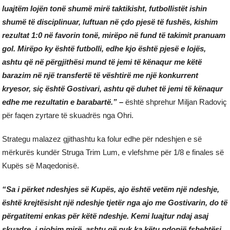
luajtëm lojën tonë shumë mirë taktikisht, futbollistët ishin
shumë të disciplinuar, luftuan në çdo pjesë të fushës, kishim
rezultat 1:0 në favorin tonë, mirëpo në fund të takimit pranuam
gol. Mirëpo ky është futbolli, edhe kjo është pjesë e lojës,
ashtu që në përgjithësi mund të jemi të kënaqur me këtë
barazim në një transfertë të vështirë me një konkurrent
kryesor, si
ç është Gostivari, ashtu që duhet të jemi të kënaqur
edhe me rezultatin e barabartë.” –
është shprehur Miljan Radoviç
për faqen zyrtare të skuadrës nga Ohri.
Strategu malazez gjithashtu ka folur edhe për ndeshjen e së
mërkurës kundër Struga Trim Lum, e vlefshme për 1/8 e finales së
Kupës së Maqedonisë.
“Sa i përket ndeshjes së Kupës, ajo është vetëm një ndeshje,
është krejtësisht një ndeshje tjetër nga ajo me Gostivarin, do të
përgatitemi enkas për këtë ndeshje. Kemi luajtur ndaj asaj
skuadre, i njohim mirë, ashtu që nuk ka këtu ndonjë fshehtësi,