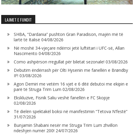
LAJMET E FUNDIT
SHBA, “Dardania” pushton Gran Paradison, majën më të
lartë të Italisë
04/08/2026
Në moshë 34-vjeçare ndërroi jetë luftëtari i UFC-së, Allan
Nascimento
04/08/2026
Como ashpërson rregullat për biletat sezonale!
03/08/2026
Debutim ëndërrash për Olti Hysenin me fanellën e Brøndby
IF!
03/08/2026
Agon Demiri me vetëm 16 vjet e 6 ditë debutoi me ekipin e
parë të Struga Trim Lum
02/08/2026
Ekskluzive, Fisnik Saliu veshë fanellën e FC Skopje
02/08/2026
Të dielën spektakël boksi në manifestimin “Tetova N’festë”
31/07/2026
Bunjamin Shabani nesër me Struga Trim Lum zhvillon
ndeshjen numër 200!
24/07/2026