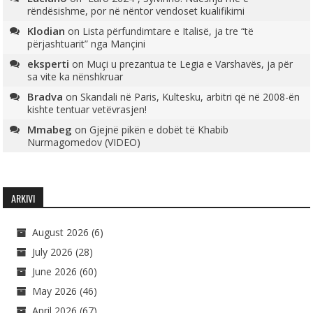
rëndësishme, por në nëntor vendoset kualifikimi
Klodian
on
Lista përfundimtare e Italisë, ja tre “të
përjashtuarit” nga Mançini
eksperti
on
Muçi u prezantua te Legia e Varshavës, ja për
sa vite ka nënshkruar
Bradva
on
Skandali në Paris, Kultesku, arbitri që në 2008-ën
kishte tentuar vetëvrasjen!
Mmabeg
on
Gjejnë pikën e dobët të Khabib
Nurmagomedov (VIDEO)
ARKIVI
August 2026
(6)
July 2026
(28)
June 2026
(60)
May 2026
(46)
April 2026
(67)