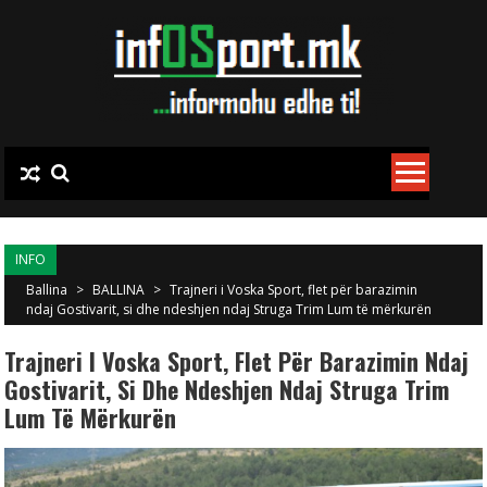
Skip to content
INFO
Ballina
>
BALLINA
>
Trajneri i Voska Sport, flet për barazimin
ndaj Gostivarit, si dhe ndeshjen ndaj Struga Trim Lum të mërkurën
Trajneri I Voska Sport, Flet Për Barazimin Ndaj
Gostivarit, Si Dhe Ndeshjen Ndaj Struga Trim
Lum Të Mërkurën