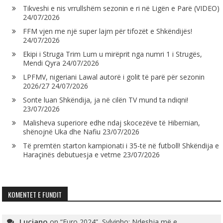
Tikveshi e nis vrrullshëm sezonin e ri në Ligën e Parë (VIDEO)
24/07/2026
FFM vjen me një super lajm për tifozët e Shkëndijës!
24/07/2026
Ekipi i Struga Trim Lum u mirëprit nga numri 1 i Strugës,
Mendi Qyra
24/07/2026
LPFMV, nigeriani Lawal autorë i golit të parë për sezonin
2026/27
24/07/2026
Sonte luan Shkëndija, ja në cilën TV mund ta ndiqni!
23/07/2026
Malisheva superiore edhe ndaj skocezëve të Hibernian,
shënojnë Uka dhe Nafiu
23/07/2026
Të premtën starton kampionati i 35-të në futboll! Shkëndija e
Haraçinës debutuesja e vetme
23/07/2026
KOMENTET E FUNDIT
Luciano
on
“Euro 2024”, Sylvinho: Ndeshja më e