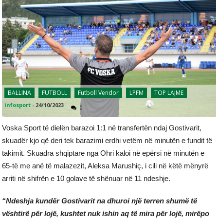
BALLINA
FUTBOLL
Futboll Vendor
LPFM
TOP LAJME
infosport
-
24/10/2023
0
Voska Sport të dielën barazoi 1:1 në transfertën ndaj Gostivarit,
skuadër kjo që deri tek barazimi erdhi vetëm në minutën e fundit të
takimit. Skuadra shqiptare nga Ohri kaloi në epërsi në minutën e
65-të me anë të malazezit, Aleksa Marushiç, i cili në këtë mënyrë
arriti në shifrën e 10 golave të shënuar në 11 ndeshje.
“Ndeshja kundër Gostivarit na dhuroi një terren shumë të
vështirë për lojë, kushtet nuk ishin aq të mira për lojë, mirëpo