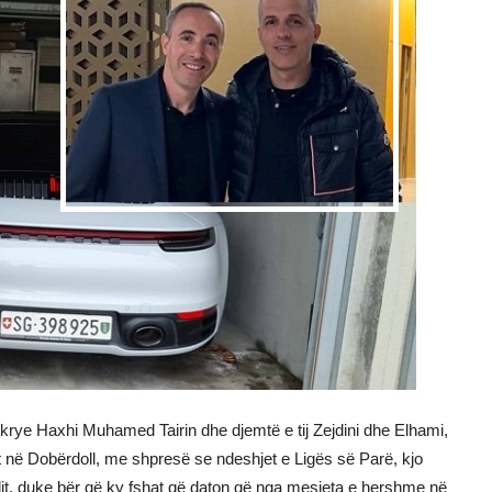
 krye Haxhi Muhamed Tairin dhe djemtë e tij Zejdini dhe Elhami,
it në Dobërdoll, me shpresë se ndeshjet e Ligës së Parë, kjo
ollit, duke bër që ky fshat që daton që nga mesjeta e hershme në