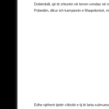
Dobërdolli, që të shtunën në terren vendas në nd
Pobedën, dikur ish kampionin e Maqedonisë, me 
Edhe njëherë tjetër cilësitë e tij të larta sulmues