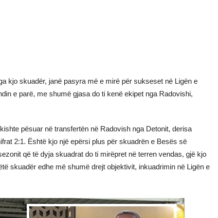
nga kjo skuadër, janë pasyra më e mirë për sukseset në Ligën e
vendin e parë, me shumë gjasa do ti kenë ekipet nga Radovishi,
 kishte pësuar në transfertën në Radovish nga Detonit, derisa
ifrat 2:1. Është kjo një epërsi plus për skuadrën e Besës së
sezonit që të dyja skuadrat do ti mirëpret në terren vendas, gjë kjo
ëtë skuadër edhe më shumë drejt objektivit, inkuadrimin në Ligën e