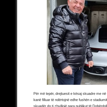
Për më tepër, drejtuesit e kësaj skuadre me në
kanë filluar të ndërtojnë edhe fushën e stadium
skuadër do ti zhvillojë para publikut të Dobërd