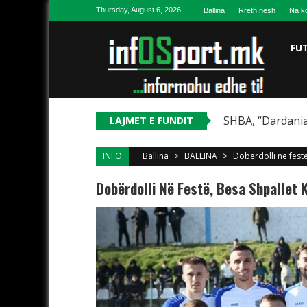
Skip to content
Thursday, August 6, 2026
Ballina
Rreth nesh
Na ko
FU
SHBA, “Dardania
LAJMET E FUNDIT
INFO
Ballina
>
BALLINA
>
Dobërdolli në fest
Dobërdolli Në Festë, Besa Shpallet 