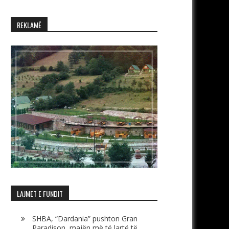
REKLAMË
LAJMET E FUNDIT
SHBA, “Dardania” pushton Gran
Paradison, majën më të lartë të