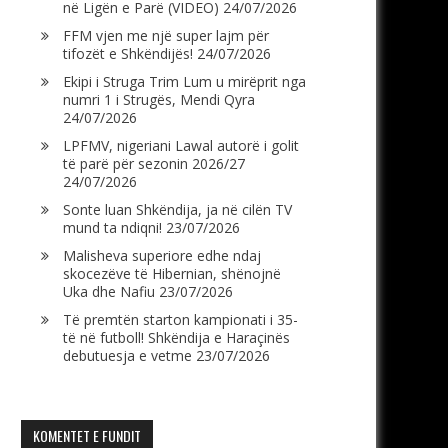
në Ligën e Parë (VIDEO)
24/07/2026
FFM vjen me një super lajm për
tifozët e Shkëndijës!
24/07/2026
Ekipi i Struga Trim Lum u mirëprit nga
numri 1 i Strugës, Mendi Qyra
24/07/2026
LPFMV, nigeriani Lawal autorë i golit
të parë për sezonin 2026/27
24/07/2026
Sonte luan Shkëndija, ja në cilën TV
mund ta ndiqni!
23/07/2026
Malisheva superiore edhe ndaj
skocezëve të Hibernian, shënojnë
Uka dhe Nafiu
23/07/2026
Të premtën starton kampionati i 35-
të në futboll! Shkëndija e Haraçinës
debutuesja e vetme
23/07/2026
KOMENTET E FUNDIT