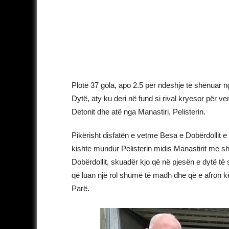
Plotë 37 gola, apo 2.5 për ndeshje të shënuar 
Dytë, aty ku deri në fund si rival kryesor për 
Detonit dhe atë nga Manastiri, Pelisterin.
Pikërisht disfatën e vetme Besa e Dobërdollit e
kishte mundur Pelisterin midis Manastirit me sh
Dobërdollit, skuadër kjo që në pjesën e dytë të 
që luan një rol shumë të madh dhe që e afron k
Parë.