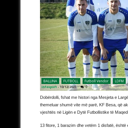
BALLINA
FUTBOLL
Futboll Vendor
LDFM
infosport
-
10/12/2023
0
Dobërdolli, fshat me histori nga Mesjeta e Largët 
themeluar shumë vite më parë, KF Besa, që aktu
vjeshtës në Ligën e Dytë Futbollistike të Maqed
13 fitore, 1 barazim dhe vetëm 1 disfatë, është