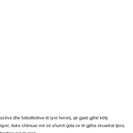
zëve dhe futbollistëve të tyre heronj, që gjatë gjthë këtij
yer, duke shënuar më së shumti gola se të gjitha skuadrat tjera,