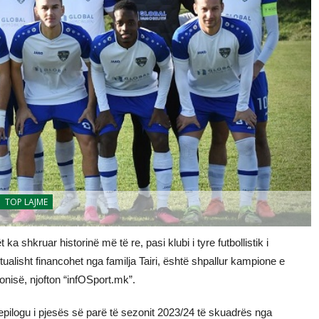
TOP LAJME
ka shkruar historinë më të re, pasi klubi i tyre futbollistik i
alisht financohet nga familja Tairi, është shpallur kampione e
onisë, njofton “infOSport.mk”.
 epilogu i pjesës së parë të sezonit 2023/24 të skuadrës nga