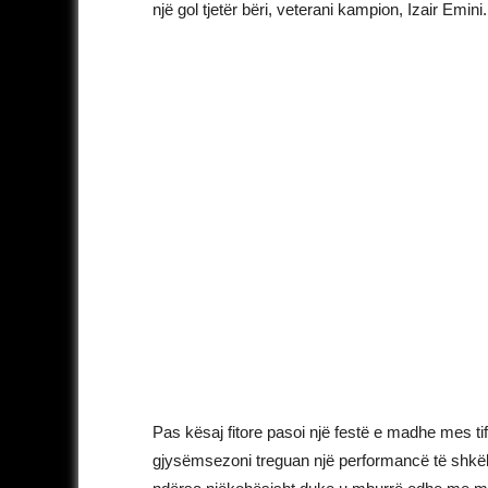
një gol tjetër bëri, veterani kampion, Izair Emini.
Pas kësaj fitore pasoi një festë e madhe mes tifo
gjysëmsezoni treguan një performancë të shkëlq