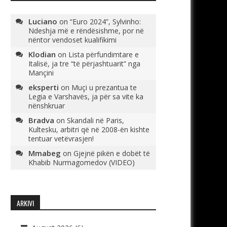
Luciano
on
“Euro 2024”, Sylvinho:
Ndeshja më e rëndësishme, por në
nëntor vendoset kualifikimi
Klodian
on
Lista përfundimtare e
Italisë, ja tre “të përjashtuarit” nga
Mançini
eksperti
on
Muçi u prezantua te
Legia e Varshavës, ja për sa vite ka
nënshkruar
Bradva
on
Skandali në Paris,
Kultesku, arbitri që në 2008-ën kishte
tentuar vetëvrasjen!
Mmabeg
on
Gjejnë pikën e dobët të
Khabib Nurmagomedov (VIDEO)
ARKIVI