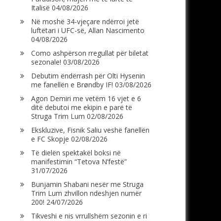
Italisë
04/08/2026
Në moshë 34-vjeçare ndërroi jetë
luftëtari i UFC-së, Allan Nascimento
04/08/2026
Como ashpërson rregullat për biletat
sezonale!
03/08/2026
Debutim ëndërrash për Olti Hysenin
me fanellën e Brøndby IF!
03/08/2026
Agon Demiri me vetëm 16 vjet e 6
ditë debutoi me ekipin e parë të
Struga Trim Lum
02/08/2026
Ekskluzive, Fisnik Saliu veshë fanellën
e FC Skopje
02/08/2026
Të dielën spektakël boksi në
manifestimin “Tetova N’festë”
31/07/2026
Bunjamin Shabani nesër me Struga
Trim Lum zhvillon ndeshjen numër
200!
24/07/2026
Tikveshi e nis vrrullshëm sezonin e ri