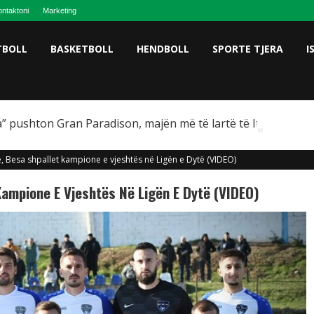
ntaktoni
Marketing
TBOLL
BASKETBOLL
HENDBOLL
SPORTE TJERA
I
” pushton Gran Paradison, majën më të lartë të Italisë
ë, Besa shpallet kampione e vjeshtës në Ligën e Dytë (VIDEO)
Kampione E Vjeshtës Në Ligën E Dytë (VIDEO)