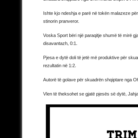
Ishte kjo ndeshja e parë në tokën malazeze për
stinorin pranveror.
Voska Sport bëri një paraqitje shumë të mirë gja
disavantazh, 0:1.
Pjesa e dytë doli të jetë më produktive për sku
rezultatin në 1:2.
Autorë të golave për skuadrën shqiptare nga Oh
Vlen të theksohet se gjatë pjesës së dytë, Jahj