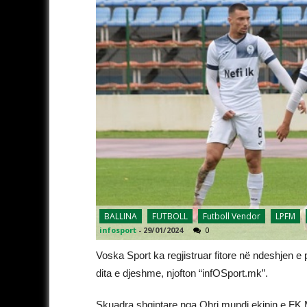
BALLINA
FUTBOLL
Futboll Vendor
LPFM
infosport
-
29/01/2024
0
Voska Sport ka regjistruar fitore në ndeshjen e 
dita e djeshme, njofton “infOSport.mk”.
Skuadra shqiptare nga Ohri mundi ekipin e FK M