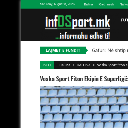
Skip to content
Saturday, August 8, 2026
Ballina
Rreth nesh
Na ko
FU
Gafuri: Në shtip 
LAJMET E FUNDIT
INFO
Ballina
>
BALLINA
>
Voska Sport fiton 
Voska Sport Fiton Ekipin E Superlig