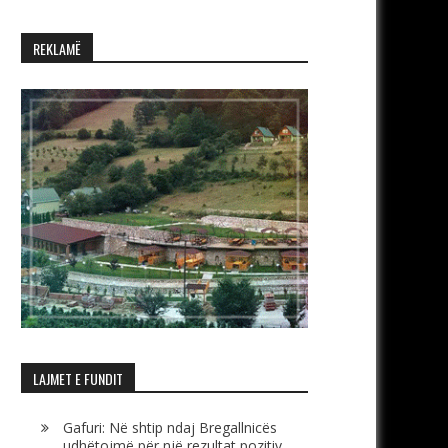
REKLAMË
LAJMET E FUNDIT
Gafuri: Në shtip ndaj Bregallnicës
udhëtojmë për një rezultat pozitiv