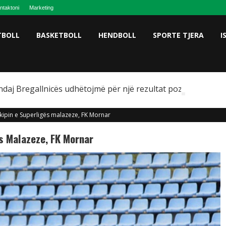
ntaktoni
Marketing
TBOLL
BASKETBOLL
HENDBOLL
SPORTE TJERA
I
ndaj Bregallnicës udhëtojmë për një rezultat pozitiv
ekipin e Superligës malazeze, FK Mornar
ës Malazeze, FK Mornar