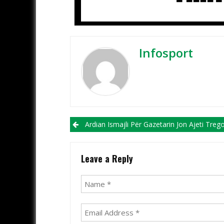
Infosport
Post navigation
Ardian Ismajli Për Gazetarin Jon Ajeti Tregon Se Si I Kanë Mësuar Shqip Lojtarët Te
Leave a Reply