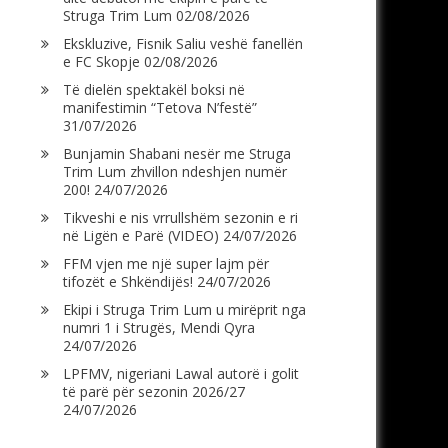
Struga Trim Lum
02/08/2026
Ekskluzive, Fisnik Saliu veshë fanellën
e FC Skopje
02/08/2026
Të dielën spektakël boksi në
manifestimin “Tetova N’festë”
31/07/2026
Bunjamin Shabani nesër me Struga
Trim Lum zhvillon ndeshjen numër
200!
24/07/2026
Tikveshi e nis vrrullshëm sezonin e ri
në Ligën e Parë (VIDEO)
24/07/2026
FFM vjen me një super lajm për
tifozët e Shkëndijës!
24/07/2026
Ekipi i Struga Trim Lum u mirëprit nga
numri 1 i Strugës, Mendi Qyra
24/07/2026
LPFMV, nigeriani Lawal autorë i golit
të parë për sezonin 2026/27
24/07/2026