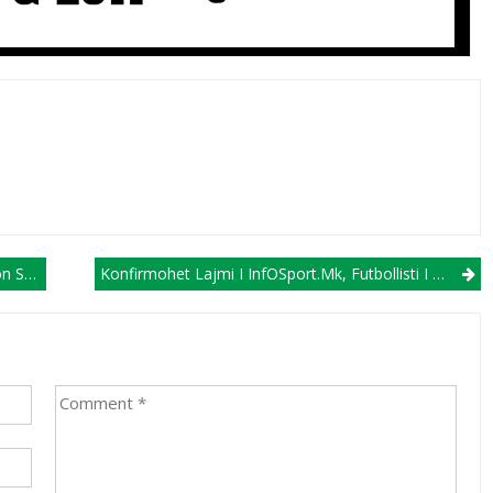
 Empoli
Konfirmohet Lajmi I InfOSport.mk, Futbollisti I AP Brera I Bashkohet Ballkanit