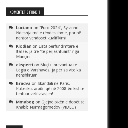
KOMENTET E FUNDIT
Luciano
on
“Euro 2024”, Sylvinho:
Ndeshja më e rëndësishme, por në
nëntor vendoset kualifikimi
Klodian
on
Lista përfundimtare e
Italisë, ja tre “të përjashtuarit” nga
Mançini
eksperti
on
Muçi u prezantua te
Legia e Varshavës, ja për sa vite ka
nënshkruar
Bradva
on
Skandali në Paris,
Kultesku, arbitri që në 2008-ën kishte
tentuar vetëvrasjen!
Mmabeg
on
Gjejnë pikën e dobët të
Khabib Nurmagomedov (VIDEO)