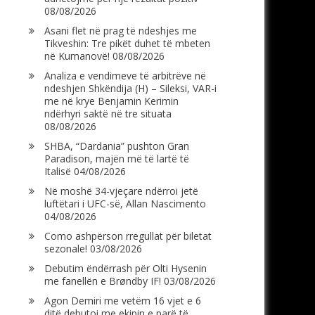
08/08/2026
Asani flet në prag të ndeshjes me
Tikveshin: Tre pikët duhet të mbeten
në Kumanovë!
08/08/2026
Analiza e vendimeve të arbitrëve në
ndeshjen Shkëndija (H) – Sileksi, VAR-i
me në krye Benjamin Kerimin
ndërhyri saktë në tre situata
08/08/2026
SHBA, “Dardania” pushton Gran
Paradison, majën më të lartë të
Italisë
04/08/2026
Në moshë 34-vjeçare ndërroi jetë
luftëtari i UFC-së, Allan Nascimento
04/08/2026
Como ashpërson rregullat për biletat
sezonale!
03/08/2026
Debutim ëndërrash për Olti Hysenin
me fanellën e Brøndby IF!
03/08/2026
Agon Demiri me vetëm 16 vjet e 6
ditë debutoi me ekipin e parë të