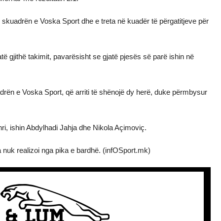
 skuadrën e Voska Sport dhe e treta në kuadër të përgatitjeve për
të gjithë takimit, pavarësisht se gjatë pjesës së parë ishin në
adrën e Voska Sport, që arriti të shënojë dy herë, duke përmbysur
ri, ishin Abdylhadi Jahja dhe Nikola Açimoviç.
a nuk realizoi nga pika e bardhë. (infOSport.mk)