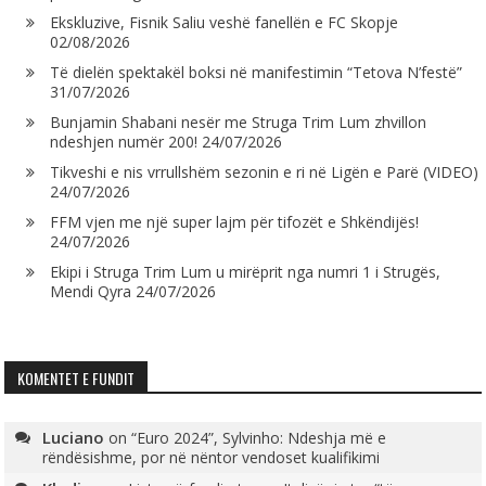
Ekskluzive, Fisnik Saliu veshë fanellën e FC Skopje
02/08/2026
Të dielën spektakël boksi në manifestimin “Tetova N’festë”
31/07/2026
Bunjamin Shabani nesër me Struga Trim Lum zhvillon
ndeshjen numër 200!
24/07/2026
Tikveshi e nis vrrullshëm sezonin e ri në Ligën e Parë (VIDEO)
24/07/2026
FFM vjen me një super lajm për tifozët e Shkëndijës!
24/07/2026
Ekipi i Struga Trim Lum u mirëprit nga numri 1 i Strugës,
Mendi Qyra
24/07/2026
KOMENTET E FUNDIT
Luciano
on
“Euro 2024”, Sylvinho: Ndeshja më e
rëndësishme, por në nëntor vendoset kualifikimi