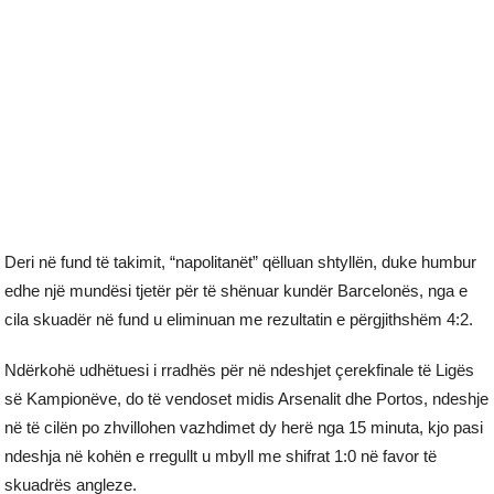
Deri në fund të takimit, “napolitanët” qëlluan shtyllën, duke humbur
edhe një mundësi tjetër për të shënuar kundër Barcelonës, nga e
cila skuadër në fund u eliminuan me rezultatin e përgjithshëm 4:2.
Ndërkohë udhëtuesi i rradhës për në ndeshjet çerekfinale të Ligës
së Kampionëve, do të vendoset midis Arsenalit dhe Portos, ndeshje
në të cilën po zhvillohen vazhdimet dy herë nga 15 minuta, kjo pasi
ndeshja në kohën e rregullt u mbyll me shifrat 1:0 në favor të
skuadrës angleze.