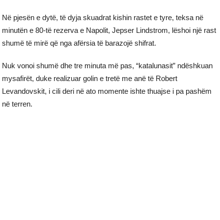
Në pjesën e dytë, të dyja skuadrat kishin rastet e tyre, teksa në
minutën e 80-të rezerva e Napolit, Jepser Lindstrom, lëshoi një rast
shumë të mirë që nga afërsia të barazojë shifrat.
Nuk vonoi shumë dhe tre minuta më pas, “katalunasit” ndëshkuan
mysafirët, duke realizuar golin e tretë me anë të Robert
Levandovskit, i cili deri në ato momente ishte thuajse i pa pashëm
në terren.