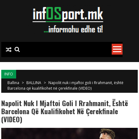
Skip to content
INFO
Ballina
>
BALLINA
>
Napolit nuk i mjaftoi goli i Rrahmanit, është
Barcelona që kualifikohet në çerekfinale (VIDEO)
Napolit Nuk I Mjaftoi Goli I Rrahmanit, Është
Barcelona Që Kualifikohet Në Çerekfinale
(VIDEO)