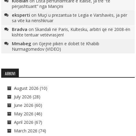
Klodian
on
Lista përfundimtare e Italisë, ja tre “të
përjashtuarit” nga Mançini
eksperti
on
Muçi u prezantua te Legia e Varshavës, ja për
sa vite ka nënshkruar
Bradva
on
Skandali në Paris, Kultesku, arbitri që në 2008-ën
kishte tentuar vetëvrasjen!
Mmabeg
on
Gjejnë pikën e dobët të Khabib
Nurmagomedov (VIDEO)
ARKIVI
August 2026
(10)
July 2026
(28)
June 2026
(60)
May 2026
(46)
April 2026
(67)
March 2026
(74)