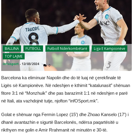
BALLINA
FUTBOLL
Futboll Ndërkombëtarë
Liga E Kampionëve
TOP LAJME
infosport
-
12/03/2024
0
Barcelona ka eliminuar Napolin dhe do të luaj në çerekfinale të
Ligës së Kampionëve. Në ndeshjen e kthimit “katalunasit” shënuan
fitore 3:1 në “Monzhuik” dhe pas barazimit 1:1 në ndeshjen e parë
në Itali, ata vazhdojnë tutje, njofton “infOSport.mk”.
Golat e shënuar nga Fermin Lopez (15′) dhe Zhoao Kanselo (17′) i
dhanë avantazhin e sigurtë Barcelonës, ndërsa paqartësitë u
rikthyen me golin e Amir Rrahmanit në minutën e 30-të.