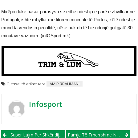
Mirëpo duke pasur parasysh se edhe ndeshja e parë e zhvilluar në
Portugali, ishte mbyllur me fitoren minimale të Portos, këtë ndeshje
mund ta vendosin penaltitë, nëse nuk do të bie ndonjë gol gjatë 30
minutave vazhdim. (infOSport.mk)
Gjithsej të etiketuara
AMIR RRAHMANI
Infosport
Post navigation
Super Lajm Për Shkëndijën E Haraçinës, Stadiumi Po Bëhet Realitet!
Pamje Të Tmerrshme Nga Kampionati Egjiptian, Brenda Fushës Ndalon Zemra E 30-Vjeçarit Refat (VIDEO 18+)