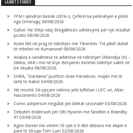
LAJMET E FUNDIT
FFM i qëndron besnik UEFA-s, Çeferin ka përkrahjen e plotë
nga Omeragiç
08/08/2026
Gafuri: Në Shtip ndaj Bregallnicës udhëtojmë për një rezultat
pozitiv
08/08/2026
Asani flet në prag të ndeshjes me Tikveshin: Tre pikët duhet
të mbeten në Kumanovë!
08/08/2026
Analiza e vendimeve të arbitrëve në ndeshjen Shkëndija (H) –
Sileksi, VAR-i me në krye Benjamin Kerimin ndërhyri saktë në
tre situata
08/08/2026
SHBA, “Dardania” pushton Gran Paradison, majën më të
lartë të Italisë
04/08/2026
Në moshë 34-vjeçare ndërroi jetë luftëtari i UFC-së, Allan
Nascimento
04/08/2026
Como ashpërson rregullat për biletat sezonale!
03/08/2026
Debutim ëndërrash për Olti Hysenin me fanellën e Brøndby
IF!
03/08/2026
Agon Demiri me vetëm 16 vjet e 6 ditë debutoi me ekipin e
parë të Struga Trim Lum
02/08/2026