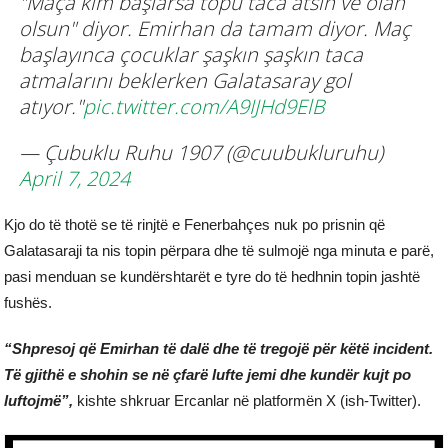
"Maça kim başlarsa topu taca atsın ve olan
olsun" diyor. Emirhan da tamam diyor. Maç
başlayınca çocuklar şaşkın şaşkın taca
atmalarını beklerken Galatasaray gol
atıyor."
pic.twitter.com/A9IJHd9ElB
— Çubuklu Ruhu 1907 (@cuubukluruhu)
April 7, 2024
Kjo do të thotë se të rinjtë e Fenerbahçes nuk po prisnin që
Galatasaraji ta nis topin përpara dhe të sulmojë nga minuta e parë,
pasi menduan se kundërshtarët e tyre do të hedhnin topin jashtë
fushës.
“Shpresoj që Emirhan të dalë dhe të tregojë për këtë incident.
Të gjithë e shohin se në çfarë lufte jemi dhe kundër kujt po
luftojmë”,
kishte shkruar Ercanlar në platformën X (ish-Twitter).