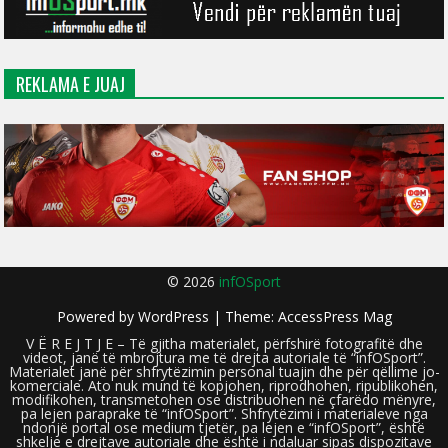
REKLAMA E JUAJ
© 2026
infOSport
Powered by
WordPress
| Theme:
AccessPress Mag
V Ë R E J T J E – Të gjitha materialet, përfshirë fotografitë dhe
videot, janë të mbrojtura me të drejta autoriale të “infOSport”.
Materialet janë për shfrytëzimin personal tuajin dhe për qëllime jo-
komerciale. Ato nuk mund të kopjohen, riprodhohen, ripublikohen,
modifikohen, transmetohen ose distribuohen në çfarëdo mënyre,
pa lejen paraprake të “infOSport”. Shfrytëzimi i materialeve nga
ndonjë portal ose medium tjetër, pa lejen e “infOSport”, është
shkelje e drejtave autoriale dhe është i ndaluar sipas dispozitave