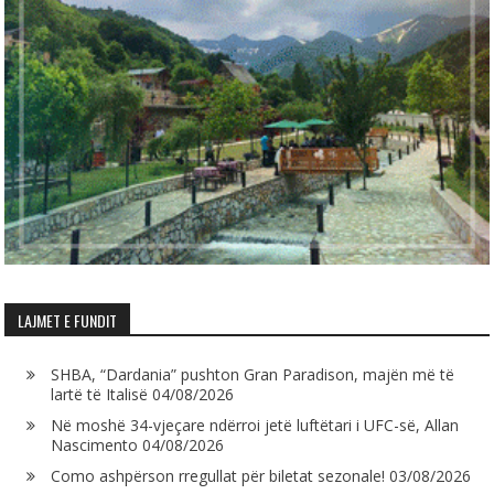
LAJMET E FUNDIT
SHBA, “Dardania” pushton Gran Paradison, majën më të
lartë të Italisë
04/08/2026
Në moshë 34-vjeçare ndërroi jetë luftëtari i UFC-së, Allan
Nascimento
04/08/2026
Como ashpërson rregullat për biletat sezonale!
03/08/2026