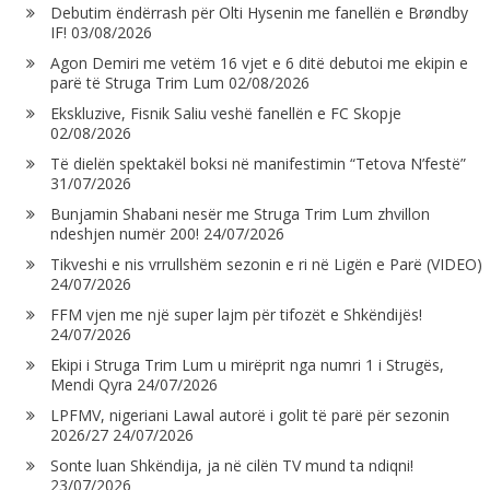
Debutim ëndërrash për Olti Hysenin me fanellën e Brøndby
IF!
03/08/2026
Agon Demiri me vetëm 16 vjet e 6 ditë debutoi me ekipin e
parë të Struga Trim Lum
02/08/2026
Ekskluzive, Fisnik Saliu veshë fanellën e FC Skopje
02/08/2026
Të dielën spektakël boksi në manifestimin “Tetova N’festë”
31/07/2026
Bunjamin Shabani nesër me Struga Trim Lum zhvillon
ndeshjen numër 200!
24/07/2026
Tikveshi e nis vrrullshëm sezonin e ri në Ligën e Parë (VIDEO)
24/07/2026
FFM vjen me një super lajm për tifozët e Shkëndijës!
24/07/2026
Ekipi i Struga Trim Lum u mirëprit nga numri 1 i Strugës,
Mendi Qyra
24/07/2026
LPFMV, nigeriani Lawal autorë i golit të parë për sezonin
2026/27
24/07/2026
Sonte luan Shkëndija, ja në cilën TV mund ta ndiqni!
23/07/2026