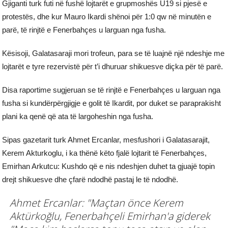
Gjiganti turk futi në fushë lojtarët e grupmoshës U19 si pjesë e
protestës, dhe kur Mauro Ikardi shënoi për 1:0 qw në minutën e
parë, të rinjtë e Fenerbahçes u larguan nga fusha.
Kësisoji, Galatasaraji mori trofeun, para se të luajnë një ndeshje me
lojtarët e tyre rezervistë për t’i dhuruar shikuesve diçka për të parë.
Disa raportime sugjeruan se të rinjtë e Fenerbahçes u larguan nga
fusha si kundërpërgjigje e golit të Ikardit, por duket se paraprakisht
plani ka qenë që ata të largoheshin nga fusha.
Sipas gazetarit turk Ahmet Ercanlar, mesfushori i Galatasarajit,
Kerem Akturkoglu, i ka thënë këto fjalë lojtarit të Fenerbahçes,
Emirhan Arkutcu: Kushdo që e nis ndeshjen duhet ta gjuajë topin
drejt shikuesve dhe çfarë ndodhë pastaj le të ndodhë.
Ahmet Ercanlar: "Maçtan önce Kerem
Aktürkoğlu, Fenerbahçeli Emirhan'a giderek