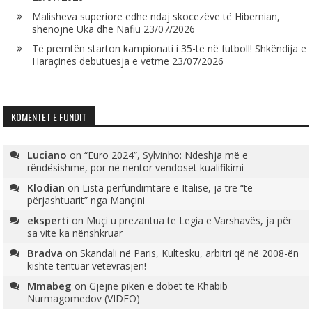
Malisheva superiore edhe ndaj skocezëve të Hibernian,
shënojnë Uka dhe Nafiu
23/07/2026
Të premtën starton kampionati i 35-të në futboll! Shkëndija e
Haraçinës debutuesja e vetme
23/07/2026
KOMENTET E FUNDIT
Luciano
on
“Euro 2024”, Sylvinho: Ndeshja më e
rëndësishme, por në nëntor vendoset kualifikimi
Klodian
on
Lista përfundimtare e Italisë, ja tre “të
përjashtuarit” nga Mançini
eksperti
on
Muçi u prezantua te Legia e Varshavës, ja për
sa vite ka nënshkruar
Bradva
on
Skandali në Paris, Kultesku, arbitri që në 2008-ën
kishte tentuar vetëvrasjen!
Mmabeg
on
Gjejnë pikën e dobët të Khabib
Nurmagomedov (VIDEO)