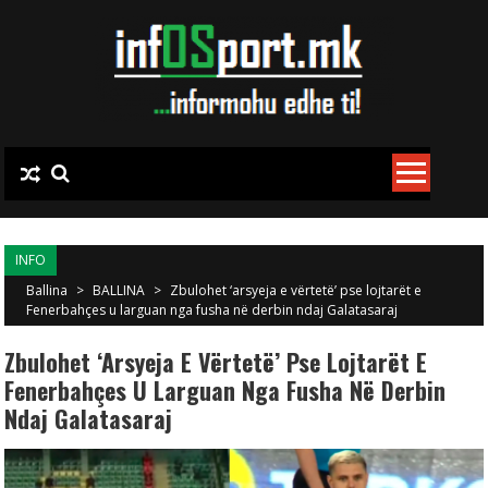
Skip to content
INFO
Ballina
>
BALLINA
>
Zbulohet ‘arsyeja e vërtetë’ pse lojtarët e
Fenerbahçes u larguan nga fusha në derbin ndaj Galatasaraj
Zbulohet ‘arsyeja E Vërtetë’ Pse Lojtarët E
Fenerbahçes U Larguan Nga Fusha Në Derbin
Ndaj Galatasaraj