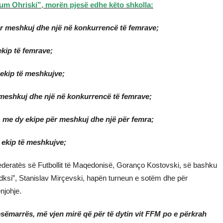
um Ohriski”, morën pjesë edhe këto shkolla:
ër meshkuj dhe një në konkurrencë të femrave;
kip të femrave;
 ekip të meshkujve;
 meshkuj dhe një në konkurrencë të femrave;
me dy ekipe për meshkuj dhe një për femra;
 ekip të meshkujve;
Federatës së Futbollit të Maqedonisë, Goranço Kostovski, së bashku
ksi”, Stanislav Mirçevski, hapën turneun e sotëm dhe për
njohje.
esëmarrës, më vjen mirë që për të dytin vit FFM po e përkrah