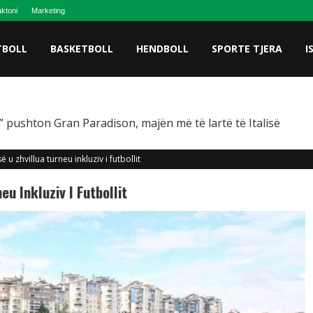
ktoni
Marketing
TBOLL
BASKETBOLL
HENDBOLL
SPORTE TJERA
I
 pushton Gran Paradison, majën më të lartë të Italisë
 u zhvillua turneu inkluziv i futbollit
u Inkluziv I Futbollit