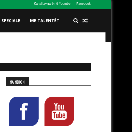
Kanali zyrtarë në Youtube
Facebook
S SPECIALE
ME TALENTËT
NA NDIQNI