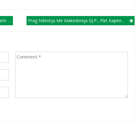
 UEFA-Së
Prag Ndeshja Me Makedonija GJ.P., Flet Kapiteni Bunjamin Shabani