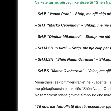
Në këtë turne, përveç nxënësve të “Shën Na
– SH.F. “Vanço Prke” – Shtip, me një ekip p
– SH.F “Marko Cepenkov” – Shkup, me një e
– SH.F “Dimitar Miladinov” – Shkup, me një
– SH.M.SH “Iskra” – Shtip, me një ekip për
– SH.M.SH “Shën Naum Ohridski” – Shkup, 
– SH.F.S “Matsa Ovcharova” – Veles, me një
Menaxheri i sektorit “Përkrahje” në kuadër të 
me përfaqësuesin e shkollës “Shën Naum Ohrid
pjesëmarrësit ndanë çmime simbolike dhe mirë
“Të nderuar futbollistë dhe të respektuar pj