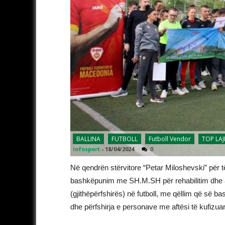
BALLINA
FUTBOLL
Futboll Vendor
TOP LA
infosport
-
18/04/2024
0
Në qendrën stërvitore “Petar Miloshevski” për të
bashkëpunim me SH.M.SH për rehabilitim dhe 
(gjithëpërfshirës) në futboll, me qëllim që s
dhe përfshirja e personave me aftësi të kufizuar