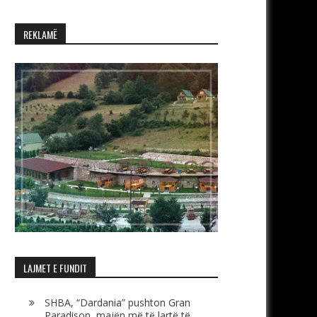
REKLAMË
LAJMET E FUNDIT
SHBA, “Dardania” pushton Gran
Paradison, majën më të lartë të