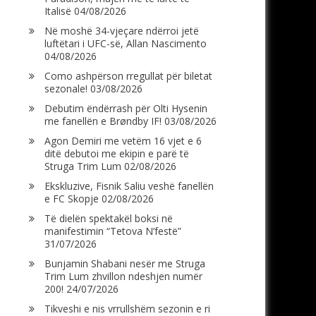
Italisë
04/08/2026
Në moshë 34-vjeçare ndërroi jetë
luftëtari i UFC-së, Allan Nascimento
04/08/2026
Como ashpërson rregullat për biletat
sezonale!
03/08/2026
Debutim ëndërrash për Olti Hysenin
me fanellën e Brøndby IF!
03/08/2026
Agon Demiri me vetëm 16 vjet e 6
ditë debutoi me ekipin e parë të
Struga Trim Lum
02/08/2026
Ekskluzive, Fisnik Saliu veshë fanellën
e FC Skopje
02/08/2026
Të dielën spektakël boksi në
manifestimin “Tetova N’festë”
31/07/2026
Bunjamin Shabani nesër me Struga
Trim Lum zhvillon ndeshjen numër
200!
24/07/2026
Tikveshi e nis vrrullshëm sezonin e ri