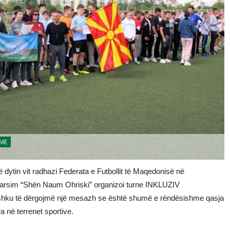
JME
 dytin vit radhazi Federata e Futbollit të Maqedonisë në
arsim “Shën Naum Ohriski” organizoi turne INKLUZIV
ë bashku të dërgojmë një mesazh se është shumë e rëndësishme qasja
a në terrenet sportive.