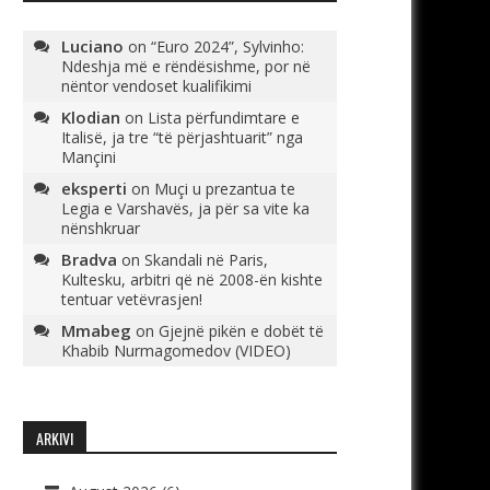
Luciano
on
“Euro 2024”, Sylvinho:
Ndeshja më e rëndësishme, por në
nëntor vendoset kualifikimi
Klodian
on
Lista përfundimtare e
Italisë, ja tre “të përjashtuarit” nga
Mançini
eksperti
on
Muçi u prezantua te
Legia e Varshavës, ja për sa vite ka
nënshkruar
Bradva
on
Skandali në Paris,
Kultesku, arbitri që në 2008-ën kishte
tentuar vetëvrasjen!
Mmabeg
on
Gjejnë pikën e dobët të
Khabib Nurmagomedov (VIDEO)
ARKIVI