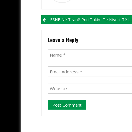
Post navigation
FSHF Në Tiranë Priti Takim Të Nivelit Të Lartë Me Presidentët E 11 Federatave Anëtare Të
Leave a Reply