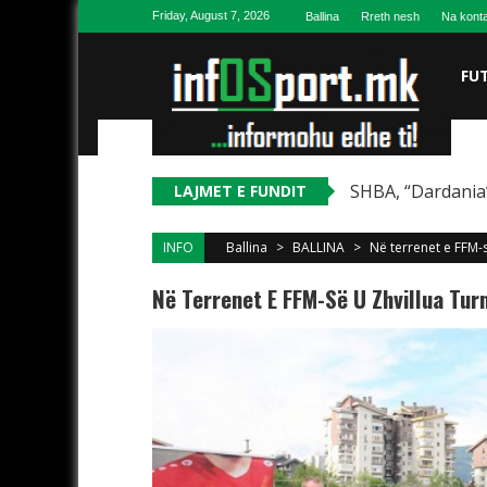
Skip to content
Friday, August 7, 2026
Ballina
Rreth nesh
Na konta
FU
SHBA, “Dardania”
LAJMET E FUNDIT
INFO
Ballina
>
BALLINA
>
Në terrenet e FFM-së
Në Terrenet E FFM-Së U Zhvillua Turne