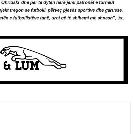
 Ohridski’ dhe për të dytën herë jemi patronët e turneut
rojekt tregon se futbolli, përveç pjesës sportive dhe garuese,
tën e futbollistëve tanë, uroj që të shihemi më shpesh”,
tha