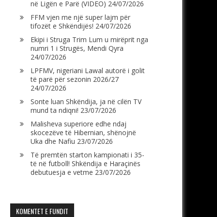
në Ligën e Parë (VIDEO)
24/07/2026
FFM vjen me një super lajm për
tifozët e Shkëndijës!
24/07/2026
Ekipi i Struga Trim Lum u mirëprit nga
numri 1 i Strugës, Mendi Qyra
24/07/2026
LPFMV, nigeriani Lawal autorë i golit
të parë për sezonin 2026/27
24/07/2026
Sonte luan Shkëndija, ja në cilën TV
mund ta ndiqni!
23/07/2026
Malisheva superiore edhe ndaj
skocezëve të Hibernian, shënojnë
Uka dhe Nafiu
23/07/2026
Të premtën starton kampionati i 35-
të në futboll! Shkëndija e Haraçinës
debutuesja e vetme
23/07/2026
KOMENTET E FUNDIT