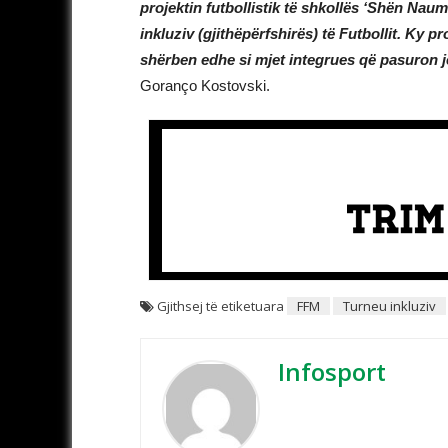
projektin futbollistik të shkollës ‘Shën Naum
inkluziv (gjithëpërfshirës) të Futbollit. Ky p
shërben edhe si mjet integrues që pasuron je
Goranço Kostovski.
Gjithsej të etiketuara
FFM
Turneu inkluziv
Infosport