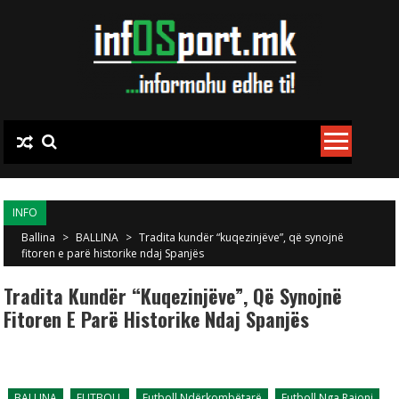
Skip to content
INFO
Ballina
>
BALLINA
>
Tradita kundër “kuqezinjëve”, që synojnë
fitoren e parë historike ndaj Spanjës
Tradita Kundër “kuqezinjëve”, Që Synojnë
Fitoren E Parë Historike Ndaj Spanjës
BALLINA
FUTBOLL
Futboll Ndërkombëtarë
Futboll Nga Rajoni