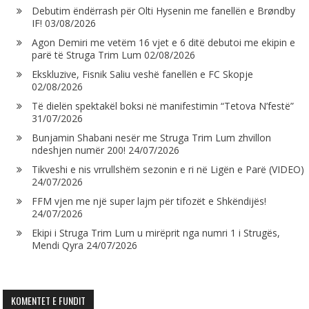
Debutim ëndërrash për Olti Hysenin me fanellën e Brøndby
IF!
03/08/2026
Agon Demiri me vetëm 16 vjet e 6 ditë debutoi me ekipin e
parë të Struga Trim Lum
02/08/2026
Ekskluzive, Fisnik Saliu veshë fanellën e FC Skopje
02/08/2026
Të dielën spektakël boksi në manifestimin “Tetova N’festë”
31/07/2026
Bunjamin Shabani nesër me Struga Trim Lum zhvillon
ndeshjen numër 200!
24/07/2026
Tikveshi e nis vrrullshëm sezonin e ri në Ligën e Parë (VIDEO)
24/07/2026
FFM vjen me një super lajm për tifozët e Shkëndijës!
24/07/2026
Ekipi i Struga Trim Lum u mirëprit nga numri 1 i Strugës,
Mendi Qyra
24/07/2026
KOMENTET E FUNDIT