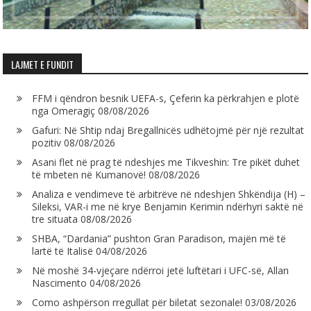
LAJMET E FUNDIT
FFM i qëndron besnik UEFA-s, Çeferin ka përkrahjen e plotë
nga Omeragiç
08/08/2026
Gafuri: Në Shtip ndaj Bregallnicës udhëtojmë për një rezultat
pozitiv
08/08/2026
Asani flet në prag të ndeshjes me Tikveshin: Tre pikët duhet
të mbeten në Kumanovë!
08/08/2026
Analiza e vendimeve të arbitrëve në ndeshjen Shkëndija (H) –
Sileksi, VAR-i me në krye Benjamin Kerimin ndërhyri saktë në
tre situata
08/08/2026
SHBA, “Dardania” pushton Gran Paradison, majën më të
lartë të Italisë
04/08/2026
Në moshë 34-vjeçare ndërroi jetë luftëtari i UFC-së, Allan
Nascimento
04/08/2026
Como ashpërson rregullat për biletat sezonale!
03/08/2026