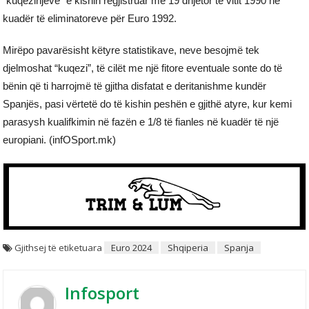
“kuqezinjëve” e kishin regjistruar me 19 dhjetor të vitit 1990 në
kuadër të eliminatoreve për Euro 1992.
Mirëpo pavarësisht këtyre statistikave, neve besojmë tek
djelmoshat “kuqezi”, të cilët me një fitore eventuale sonte do të
bënin që ti harrojmë të gjitha disfatat e deritanishme kundër
Spanjës, pasi vërtetë do të kishin peshën e gjithë atyre, kur kemi
parasysh kualifkimin në fazën e 1/8 të fianles në kuadër të një
europiani. (infOSport.mk)
Gjithsej të etiketuara
Euro 2024
Shqiperia
Spanja
Infosport