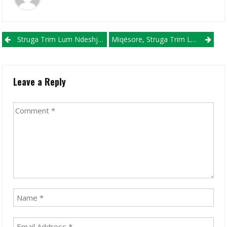
Post navigation
Struga Trim Lum Ndeshjen E Kthimit Kundër Sllovan Bratisllava Do Ta Zhvillojë Në Ohër
Miqësore, Struga Trim Lum Mund Partizanin Në Pogradec
Leave a Reply