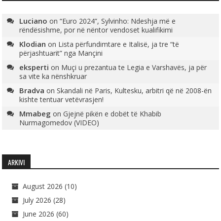
Luciano
on
“Euro 2024”, Sylvinho: Ndeshja më e
rëndësishme, por në nëntor vendoset kualifikimi
Klodian
on
Lista përfundimtare e Italisë, ja tre “të
përjashtuarit” nga Mançini
eksperti
on
Muçi u prezantua te Legia e Varshavës, ja për
sa vite ka nënshkruar
Bradva
on
Skandali në Paris, Kultesku, arbitri që në 2008-ën
kishte tentuar vetëvrasjen!
Mmabeg
on
Gjejnë pikën e dobët të Khabib
Nurmagomedov (VIDEO)
ARKIVI
August 2026
(10)
July 2026
(28)
June 2026
(60)