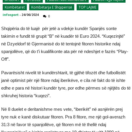
Kombëtaret
Kombëtarja E Shqipërisë
TOP LAJME
infosport
-
24/06/2024
0
Shqipëria do të luajë për jetë a vdekje kundër Spanjës sonte
takimin e fundit të grupit “B” në kuadër të Euro 2024. “Kuqezinjtë”
në Dzyeldorf të Gjermanisë do të tentojnë fitoren historike ndaj
spanjollëve, që do t’i kualifikonte ata për në ndeshjet e fazës “Play-
Off”.
Pavarësisht nivelit të kundërshtarit, të gjithë tifozët dhe futbollistët
janë optimist për një fitore ndaj iberikëve, e cila në fakt do të ishte
edhe e para në histori kundër tyre, por edhe përmes së njëjtës do të
shkruhej historia “kuqezi”.
Në 8 duelet e deritanishme mes vete, “iberikët” në asnjërën prej
tyre nuk e kanë diskutuar fitoren. Pra 8 fitore, me një gol-averazh
31:3 në favor të spanjollëve, që fitoren më të thellë ndaj