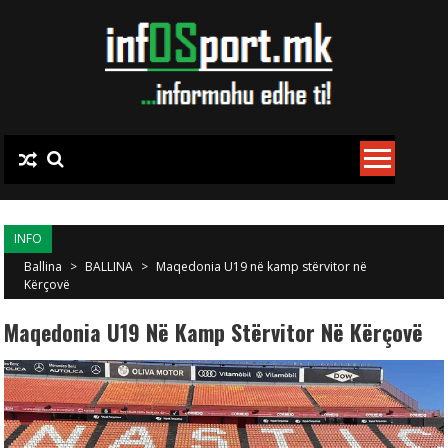
Skip to content
INFO
Ballina
>
BALLINA
>
Maqedonia U19 në kamp stërvitor në
Kërçovë
Maqedonia U19 Në Kamp Stërvitor Në Kërçovë