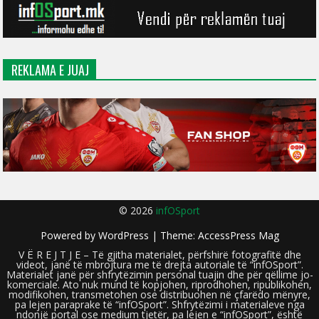
REKLAMA E JUAJ
© 2026
infOSport
Powered by
WordPress
| Theme:
AccessPress Mag
V Ë R E J T J E – Të gjitha materialet, përfshirë fotografitë dhe
videot, janë të mbrojtura me të drejta autoriale të “infOSport”.
Materialet janë për shfrytëzimin personal tuajin dhe për qëllime jo-
komerciale. Ato nuk mund të kopjohen, riprodhohen, ripublikohen,
modifikohen, transmetohen ose distribuohen në çfarëdo mënyre,
pa lejen paraprake të “infOSport”. Shfrytëzimi i materialeve nga
ndonjë portal ose medium tjetër, pa lejen e “infOSport”, është