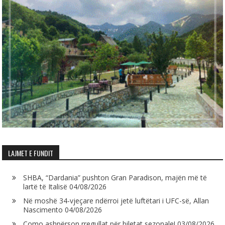
LAJMET E FUNDIT
SHBA, “Dardania” pushton Gran Paradison, majën më të
lartë të Italisë
04/08/2026
Në moshë 34-vjeçare ndërroi jetë luftëtari i UFC-së, Allan
Nascimento
04/08/2026
Como ashpërson rregullat për biletat sezonale!
03/08/2026