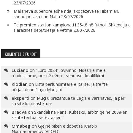
23/07/2026
Malisheva superiore edhe ndaj skocezëve të Hibernian,
shënojnë Uka dhe Nafiu
23/07/2026
Të premtën starton kampionati i 35-të në futboll! Shkëndija e
Haraçinës debutuesja e vetme
23/07/2026
KOMENTET E FUNDIT
Luciano
on
“Euro 2024”, Sylvinho: Ndeshja më e
rëndësishme, por në nëntor vendoset kualifikimi
Klodian
on
Lista përfundimtare e Italisë, ja tre “të
përjashtuarit” nga Mançini
eksperti
on
Muçi u prezantua te Legia e Varshavës, ja për
sa vite ka nënshkruar
Bradva
on
Skandali në Paris, Kultesku, arbitri që në 2008-ën
kishte tentuar vetëvrasjen!
Mmabeg
on
Gjejnë pikën e dobët të Khabib
Nurmagomedov (VIDEO)