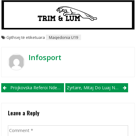
Gjithsej të etiketuara
Maqedonia U19
Infosport
Post navigation
Projkovska Referoi Ndeshjen E Botërorit Të Femrave U20 Në Kolumbi Që Dhuroi 8 Gola
Zyrtare, Mitaj Do Luaj Në Arabinë Saudite Me Al-Itthad
Leave a Reply