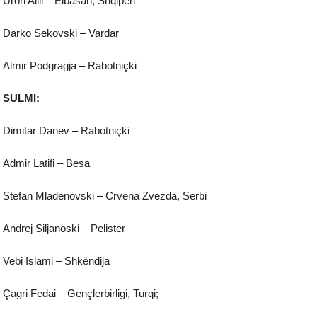
Uron Alili – Elbasan, Shqipëri
Darko Sekovski – Vardar
Almir Podgragja – Rabotniçki
SULMI:
Dimitar Danev – Rabotniçki
Admir Latifi – Besa
Stefan Mladenovski – Crvena Zvezda, Serbi
Andrej Siljanoski – Pelister
Vebi Islami – Shkëndija
Çagri Fedai – Gençlerbirligi, Turqi;