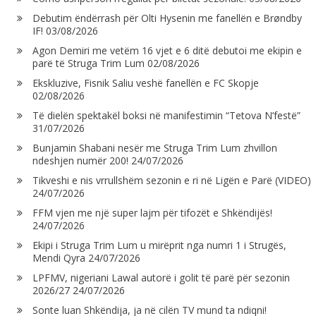
Debutim ëndërrash për Olti Hysenin me fanellën e Brøndby
IF!
03/08/2026
Agon Demiri me vetëm 16 vjet e 6 ditë debutoi me ekipin e
parë të Struga Trim Lum
02/08/2026
Ekskluzive, Fisnik Saliu veshë fanellën e FC Skopje
02/08/2026
Të dielën spektakël boksi në manifestimin “Tetova N’festë”
31/07/2026
Bunjamin Shabani nesër me Struga Trim Lum zhvillon
ndeshjen numër 200!
24/07/2026
Tikveshi e nis vrrullshëm sezonin e ri në Ligën e Parë (VIDEO)
24/07/2026
FFM vjen me një super lajm për tifozët e Shkëndijës!
24/07/2026
Ekipi i Struga Trim Lum u mirëprit nga numri 1 i Strugës,
Mendi Qyra
24/07/2026
LPFMV, nigeriani Lawal autorë i golit të parë për sezonin
2026/27
24/07/2026
Sonte luan Shkëndija, ja në cilën TV mund ta ndiqni!