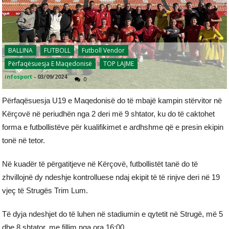
BALLINA
FUTBOLL
Futboll Vendor
Përfaqësuesja E Maqedonisë
TOP LAJME
infosport
-
03/09/2024
0
Përfaqësuesja U19 e Maqedonisë do të mbajë kampin stërvitor në
Kërçovë në periudhën nga 2 deri më 9 shtator, ku do të caktohet
forma e futbollistëve për kualifikimet e ardhshme që e presin ekipin
tonë në tetor.
Në kuadër të përgatitjeve në Kërçovë, futbollistët tanë do të
zhvillojnë dy ndeshje kontrolluese ndaj ekipit të të rinjve deri në 19
vjeç të Strugës Trim Lum.
Të dyja ndeshjet do të luhen në stadiumin e qytetit në Strugë, më 5
dhe 8 shtator, me fillim nga ora 16:00.