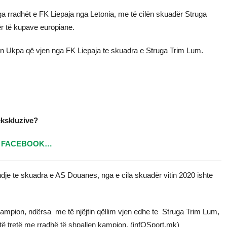
ga rradhët e FK Liepaja nga Letonia, me të cilën skuadër Struga
ër të kupave europiane.
gan Ukpa që vjen nga FK Liepaja te skuadra e Struga Trim Lum.
ekskluzive?
ë
FACEBOOK…
lindje te skuadra e AS Douanes, nga e cila skuadër vitin 2020 ishte
 kampion, ndërsa me të njëjtin qëllim vjen edhe te Struga Trim Lum,
 të tretë me rradhë të shpallen kampion. (infOSport.mk)