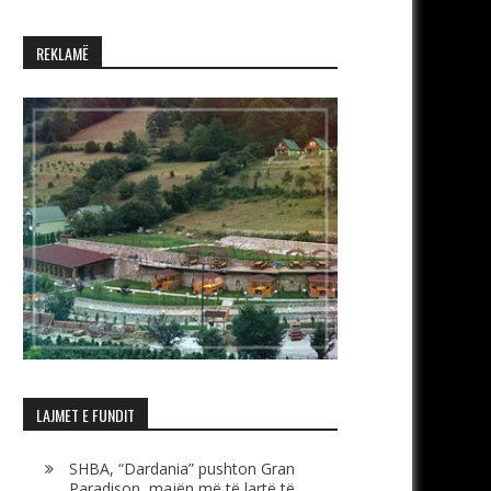
REKLAMË
LAJMET E FUNDIT
SHBA, “Dardania” pushton Gran
Paradison, majën më të lartë të