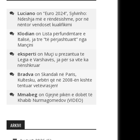
Luciano
on
“Euro 2024”, Sylvinho:
Ndeshja më e rëndësishme, por në
nëntor vendoset kualifikimi
Klodian
on
Lista përfundimtare e
Italisë, ja tre “të përjashtuarit” nga
Mançini
eksperti
on
Muçi u prezantua te
Legia e Varshavës, ja për sa vite ka
nënshkruar
Bradva
on
Skandali në Paris,
Kultesku, arbitri që në 2008-ën kishte
tentuar vetëvrasjen!
Mmabeg
on
Gjejnë pikën e dobët të
Khabib Nurmagomedov (VIDEO)
ARKIVI