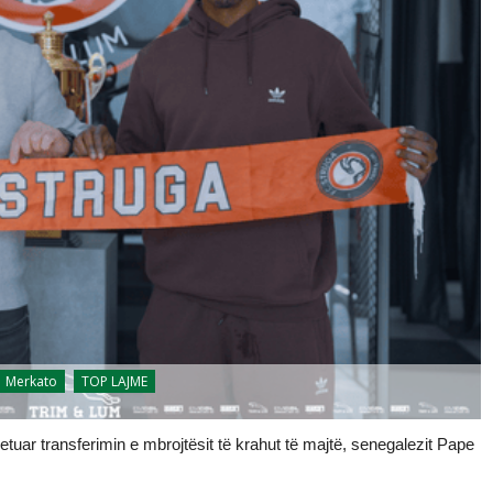
Merkato
TOP LAJME
uar transferimin e mbrojtësit të krahut të majtë, senegalezit Pape