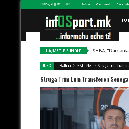
Skip to content
Friday, August 7, 2026
Ballina
Rreth nesh
Na konta
FU
SHBA, “Dardania”
LAJMET E FUNDIT
INFO
Ballina
>
BALLINA
>
Struga Trim Lum tr
Struga Trim Lum Transferon Senegal