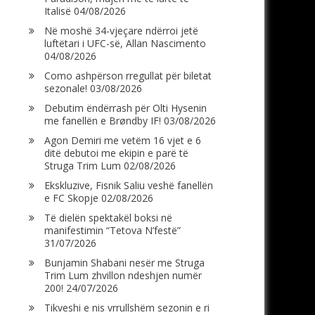
Italisë
04/08/2026
Në moshë 34-vjeçare ndërroi jetë
luftëtari i UFC-së, Allan Nascimento
04/08/2026
Como ashpërson rregullat për biletat
sezonale!
03/08/2026
Debutim ëndërrash për Olti Hysenin
me fanellën e Brøndby IF!
03/08/2026
Agon Demiri me vetëm 16 vjet e 6
ditë debutoi me ekipin e parë të
Struga Trim Lum
02/08/2026
Ekskluzive, Fisnik Saliu veshë fanellën
e FC Skopje
02/08/2026
Të dielën spektakël boksi në
manifestimin “Tetova N’festë”
31/07/2026
Bunjamin Shabani nesër me Struga
Trim Lum zhvillon ndeshjen numër
200!
24/07/2026
Tikveshi e nis vrrullshëm sezonin e ri