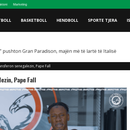
ktoni
Marketing
TBOLL
BASKETBOLL
HENDBOLL
SPORTE TJERA
I
 pushton Gran Paradison, majën më të lartë të Italisë
ansferon senegalezin, Pape Fall
ezin, Pape Fall