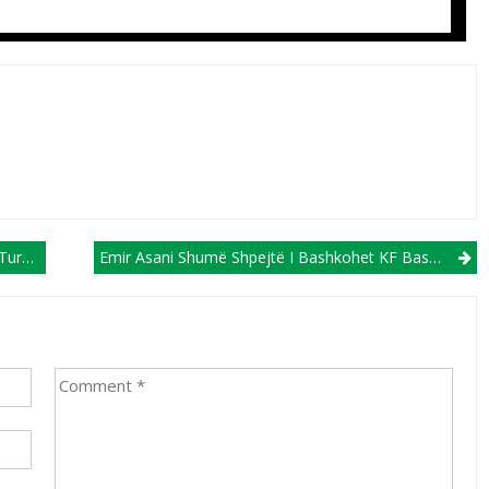
qisë
Emir Asani Shumë Shpejtë I Bashkohet KF Bashkimit!