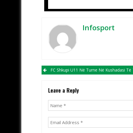
Infosport
Post navigation
FC Shkupi U11 Në Turne Në Kushadasi Të Tur
Leave a Reply