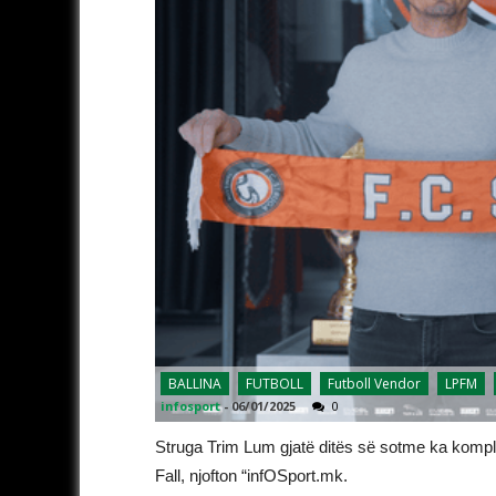
BALLINA
FUTBOLL
Futboll Vendor
LPFM
infosport
-
06/01/2025
0
Struga Trim Lum gjatë ditës së sotme ka komplet
Fall, njofton “infOSport.mk.