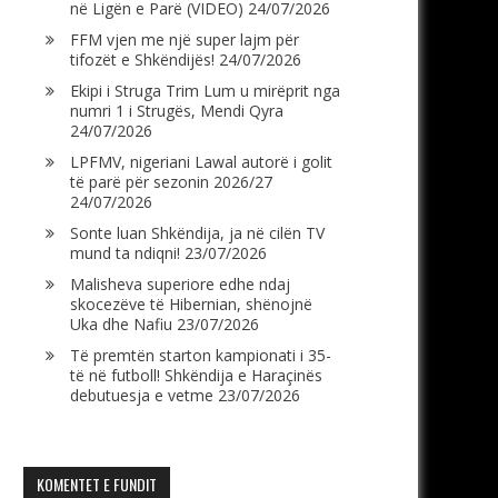
në Ligën e Parë (VIDEO)
24/07/2026
FFM vjen me një super lajm për
tifozët e Shkëndijës!
24/07/2026
Ekipi i Struga Trim Lum u mirëprit nga
numri 1 i Strugës, Mendi Qyra
24/07/2026
LPFMV, nigeriani Lawal autorë i golit
të parë për sezonin 2026/27
24/07/2026
Sonte luan Shkëndija, ja në cilën TV
mund ta ndiqni!
23/07/2026
Malisheva superiore edhe ndaj
skocezëve të Hibernian, shënojnë
Uka dhe Nafiu
23/07/2026
Të premtën starton kampionati i 35-
të në futboll! Shkëndija e Haraçinës
debutuesja e vetme
23/07/2026
KOMENTET E FUNDIT