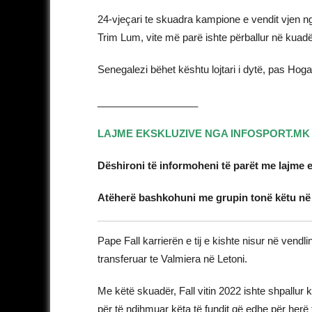
24-vjeçari te skuadra kampione e vendit vjen n
Trim Lum, vite më parë ishte përballur në kuad
Senegalezi bëhet kështu lojtari i dytë, pas Ho
__________________
LAJME EKSKLUZIVE NGA INFOSPORT.MK
Dëshironi të informoheni të parët me lajme 
Atëherë bashkohuni me grupin tonë këtu n
Pape Fall karrierën e tij e kishte nisur në vend
transferuar te Valmiera në Letoni.
Me këtë skuadër, Fall vitin 2022 ishte shpallur
për të ndihmuar këta të fundit që edhe për herë