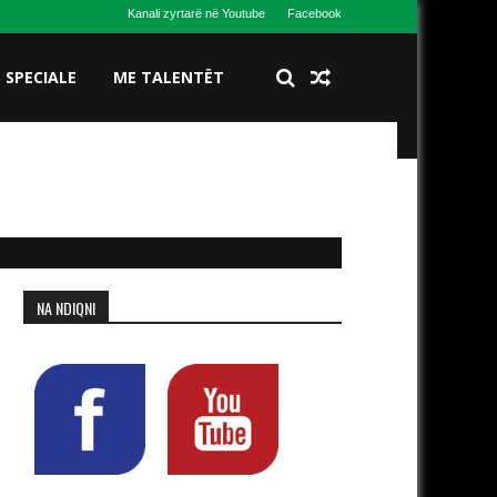
Kanali zyrtarë në Youtube
Facebook
S SPECIALE
ME TALENTËT
NA NDIQNI