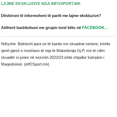
LAJME EKSKLUZIVE NGA INFOSPORT.MK
Dëshironi të informoheni të parët me lajme ekskluzive?
Atëherë bashkohuni me grupin tonë këtu në
FACEBOOK…
Ndryshe Bekteshi para se të luante me skuadrat seniore, kishte
qenë pjesë e moshave të reja të Makedonija Gj.P, me të cilën
skuadër si junior në sezonin 2022/23 ishte shpallur kampion i
Maqedonisë. (infOSport.mk)