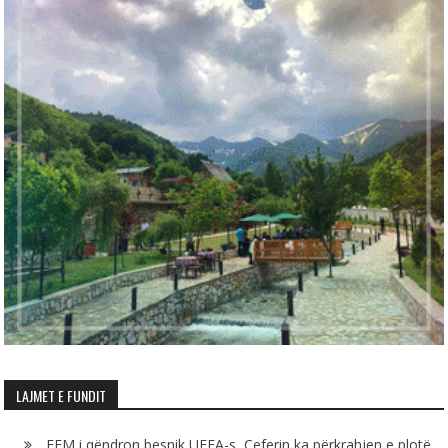
LAJMET E FUNDIT
FFM i qëndron besnik UEFA-s, Çeferin ka përkrahjen e plotë