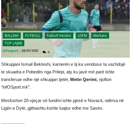
BALLINA
FUTBOLL
Futboll Vendor
LDFM
Merkato
TOP LAJME
infosport
-
28/01/2025
0
Shkupjani Ismail Bekteshi, karrierën e tij ka vendosur ta vazhdojë
te skuadra e Pobedës nga Prilepi, aty ku javë më parë ishte
transferuar edhe një shkupjan tjetër,
Metin Qerimi,
njofton
“infOSport.mk”.
Mesfushori 20-vjeçar së fundmi ishte pjesë e Novacit, ndërsa në
Ligën e Dytë, gjithashtu kishte luajtur edhe me Sasën.
__________