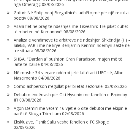
nga Omeragiç
08/08/2026
Gafuri: Në Shtip ndaj Bregallnicës udhëtojmë për një rezultat
pozitiv
08/08/2026
Asani flet në prag të ndeshjes me Tikveshin: Tre pikët duhet
të mbeten në Kumanovë!
08/08/2026
Analiza e vendimeve të arbitrëve në ndeshjen Shkëndija (H) –
Sileksi, VAR-i me në krye Benjamin Kerimin ndërhyri saktë në
tre situata
08/08/2026
SHBA, “Dardania” pushton Gran Paradison, majën më të
lartë të Italisë
04/08/2026
Në moshë 34-vjeçare ndërroi jetë luftëtari i UFC-së, Allan
Nascimento
04/08/2026
Como ashpërson rregullat për biletat sezonale!
03/08/2026
Debutim ëndërrash për Olti Hysenin me fanellën e Brøndby
IF!
03/08/2026
Agon Demiri me vetëm 16 vjet e 6 ditë debutoi me ekipin e
parë të Struga Trim Lum
02/08/2026
Ekskluzive, Fisnik Saliu veshë fanellën e FC Skopje
02/08/2026