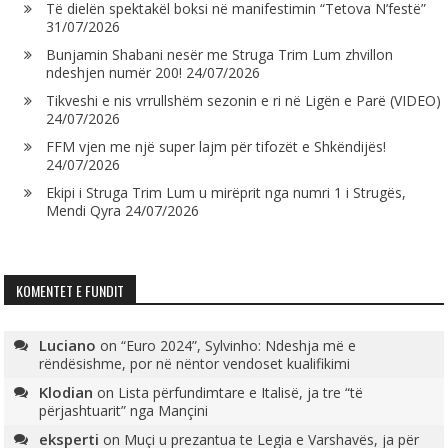
Të dielën spektakël boksi në manifestimin “Tetova N’festë”
31/07/2026
Bunjamin Shabani nesër me Struga Trim Lum zhvillon
ndeshjen numër 200!
24/07/2026
Tikveshi e nis vrrullshëm sezonin e ri në Ligën e Parë (VIDEO)
24/07/2026
FFM vjen me një super lajm për tifozët e Shkëndijës!
24/07/2026
Ekipi i Struga Trim Lum u mirëprit nga numri 1 i Strugës,
Mendi Qyra
24/07/2026
KOMENTET E FUNDIT
Luciano
on
“Euro 2024”, Sylvinho: Ndeshja më e
rëndësishme, por në nëntor vendoset kualifikimi
Klodian
on
Lista përfundimtare e Italisë, ja tre “të
përjashtuarit” nga Mançini
eksperti
on
Muçi u prezantua te Legia e Varshavës, ja për