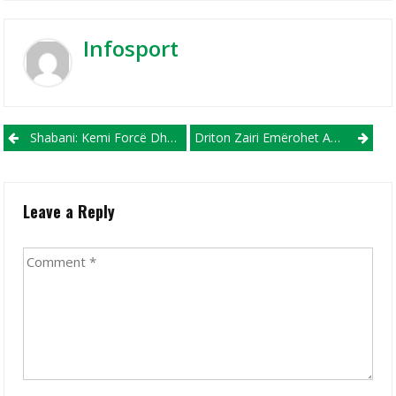
Infosport
Post navigation
Shabani: Kemi Forcë Dhe Besim Për Të Kaluar Tutje Në Ndeshjet E Kupës
Driton Zairi Emërohet Anëtar Në Këshillin Drejtues Të Federatës Së Hendbollit
Leave a Reply