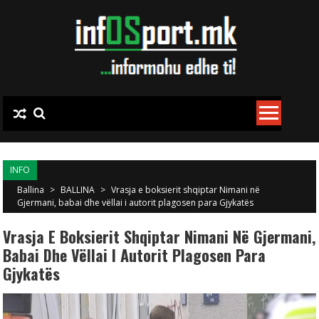
Skip to content
INFO
Ballina
>
BALLINA
>
Vrasja e boksierit shqiptar Nimani në
Gjermani, babai dhe vëllai i autorit plagosen para Gjykatës
Vrasja E Boksierit Shqiptar Nimani Në Gjermani,
Babai Dhe Vëllai I Autorit Plagosen Para
Gjykatës