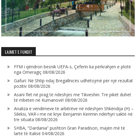
LAJMET E FUNDIT
FFM i qëndron besnik UEFA-s, Çeferin ka përkrahjen e plotë
nga Omeragiç
08/08/2026
Gafuri: Në Shtip ndaj Bregallnicës udhëtojmë për një rezultat
pozitiv
08/08/2026
Asani flet në prag të ndeshjes me Tikveshin: Tre pikët duhet
të mbeten në Kumanovë!
08/08/2026
Analiza e vendimeve të arbitrëve në ndeshjen Shkëndija (H) –
Sileksi, VAR-i me në krye Benjamin Kerimin ndërhyri saktë në
tre situata
08/08/2026
SHBA, “Dardania” pushton Gran Paradison, majën më të
lartë të Italisë
04/08/2026