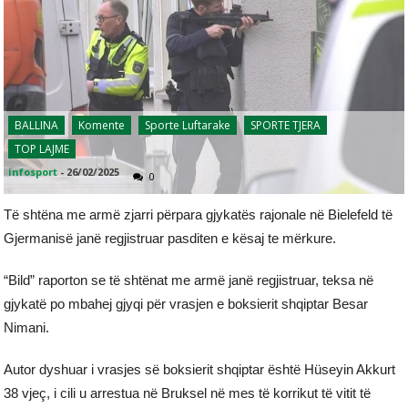
BALLINA
Komente
Sporte Luftarake
SPORTE TJERA
TOP LAJME
infosport
-
26/02/2025
0
Të shtëna me armë zjarri përpara gjykatës rajonale në Bielefeld të
Gjermanisë janë regjistruar pasditen e kësaj te mërkure.
“Bild” raporton se të shtënat me armë janë regjistruar, teksa në
gjykatë po mbahej gjyqi për vrasjen e boksierit shqiptar Besar
Nimani.
Autor dyshuar i vrasjes së boksierit shqiptar është Hüseyin Akkurt
38 vjeç, i cili u arrestua në Bruksel në mes të korrikut të vitit të