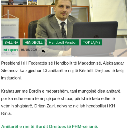
BALLINA
HENDBOLL
Hendboll Vendor
TOP LAJME
infosport
-
01/03/2025
0
Presidenti i ri i Federatës së Hendbollit të Maqedonisë, Aleksandar
Stefanov, ka zgjedhur 13 anëtarët e rinj të Këshillit Drejtues të këtij
institucioni.
Krahasuar me Bordin e mëparshëm, tani mungojnë disa anëtarë,
por ka edhe emra të rinj që janë shtuar, përfshirë këtu edhe të
vetmin shqiptarë, Driton Zairi, ndryshe një ish hendbollist i KH
Rinia.
Anëtarët e rinj të Bordit Drejtues të FHM-së janë: