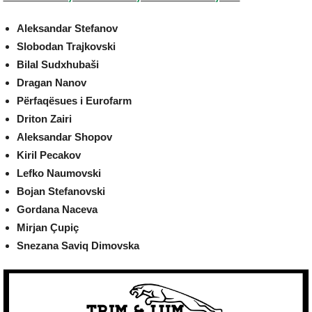
Aleksandar Stefanov
Slobodan Trajkovski
Bilal Sudxhubaši
Dragan Nanov
Përfaqësues i Eurofarm
Driton Zairi
Aleksandar Shopov
Kiril Pecakov
Lefko Naumovski
Bojan Stefanovski
Gordana Naceva
Mirjan Çupiç
Snezana Saviq Dimovska