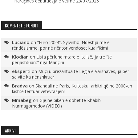
Haraçinës debutuesja e vetme
23/07/2026
KOMENTET E FUNDIT
Luciano
on
“Euro 2024”, Sylvinho: Ndeshja më e
rëndësishme, por në nëntor vendoset kualifikimi
Klodian
on
Lista përfundimtare e Italisë, ja tre “të
përjashtuarit” nga Mançini
eksperti
on
Muçi u prezantua te Legia e Varshavës, ja për
sa vite ka nënshkruar
Bradva
on
Skandali në Paris, Kultesku, arbitri që në 2008-ën
kishte tentuar vetëvrasjen!
Mmabeg
on
Gjejnë pikën e dobët të Khabib
Nurmagomedov (VIDEO)
ARKIVI