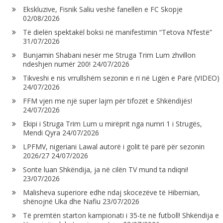
Ekskluzive, Fisnik Saliu veshë fanellën e FC Skopje
02/08/2026
Të dielën spektakël boksi në manifestimin “Tetova N’festë”
31/07/2026
Bunjamin Shabani nesër me Struga Trim Lum zhvillon
ndeshjen numër 200!
24/07/2026
Tikveshi e nis vrrullshëm sezonin e ri në Ligën e Parë (VIDEO)
24/07/2026
FFM vjen me një super lajm për tifozët e Shkëndijës!
24/07/2026
Ekipi i Struga Trim Lum u mirëprit nga numri 1 i Strugës,
Mendi Qyra
24/07/2026
LPFMV, nigeriani Lawal autorë i golit të parë për sezonin
2026/27
24/07/2026
Sonte luan Shkëndija, ja në cilën TV mund ta ndiqni!
23/07/2026
Malisheva superiore edhe ndaj skocezëve të Hibernian,
shënojnë Uka dhe Nafiu
23/07/2026
Të premtën starton kampionati i 35-të në futboll! Shkëndija e