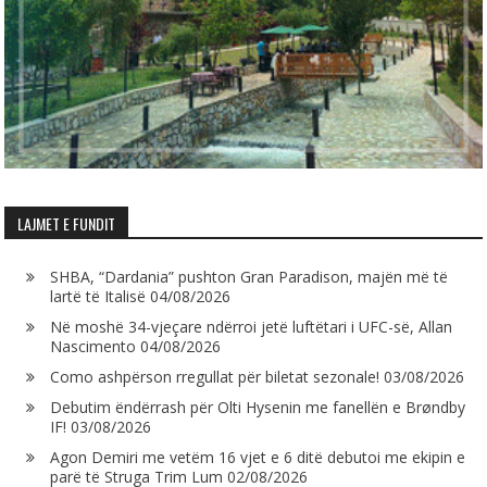
LAJMET E FUNDIT
SHBA, “Dardania” pushton Gran Paradison, majën më të
lartë të Italisë
04/08/2026
Në moshë 34-vjeçare ndërroi jetë luftëtari i UFC-së, Allan
Nascimento
04/08/2026
Como ashpërson rregullat për biletat sezonale!
03/08/2026
Debutim ëndërrash për Olti Hysenin me fanellën e Brøndby
IF!
03/08/2026
Agon Demiri me vetëm 16 vjet e 6 ditë debutoi me ekipin e
parë të Struga Trim Lum
02/08/2026