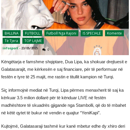
BALLINA
FUTBOLL
Futboll Nga Rajoni
IS SPECIALE
Komente
Të Tjera
TOP LAJME
infosport
-
23/05/2025
0
Këngëtarja e famshme shqiptare, Dua Lipa, ka shokuar drejtuesit e
Galatasarajit, me kërkesën e saj financiare, për të performuar në
festën e tyre të 25 majit, me rastin e titullit kampion në Turqi.
Siç informojnë mediat në Turqi, Lipa përmes menaxherit të saj ka
kërkuar 3.5 milion dollarë për të kënduar LIVE në festën
madhështore të skuadrës gjigande nga Stambolli, që do të mbahet
në këtë qytet të bukur në vendin e quajtur “YeniKapi”.
Kujtojmë, Galatasaraji tashmë kur kanë mbetur edhe dy xhiro deri