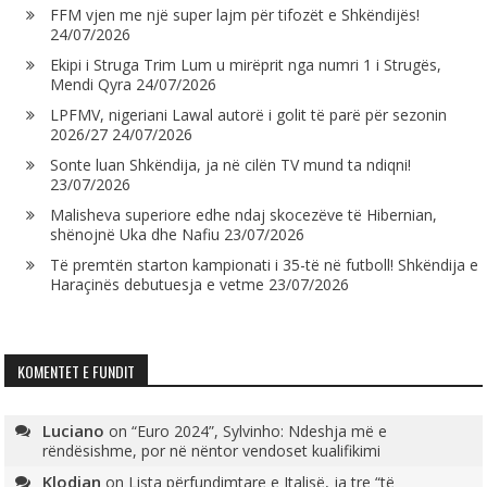
FFM vjen me një super lajm për tifozët e Shkëndijës!
24/07/2026
Ekipi i Struga Trim Lum u mirëprit nga numri 1 i Strugës,
Mendi Qyra
24/07/2026
LPFMV, nigeriani Lawal autorë i golit të parë për sezonin
2026/27
24/07/2026
Sonte luan Shkëndija, ja në cilën TV mund ta ndiqni!
23/07/2026
Malisheva superiore edhe ndaj skocezëve të Hibernian,
shënojnë Uka dhe Nafiu
23/07/2026
Të premtën starton kampionati i 35-të në futboll! Shkëndija e
Haraçinës debutuesja e vetme
23/07/2026
KOMENTET E FUNDIT
Luciano
on
“Euro 2024”, Sylvinho: Ndeshja më e
rëndësishme, por në nëntor vendoset kualifikimi
Klodian
on
Lista përfundimtare e Italisë, ja tre “të