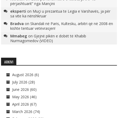
përjashtuarit” nga Mançini
eksperti
on
Muçi u prezantua te Legia e Varshavës, ja për
sa vite ka nënshkruar
Bradva
on
Skandali në Paris, Kultesku, arbitri që në 2008-ën
kishte tentuar vetëvrasjen!
Mmabeg
on
Gjejnë pikën e dobët të Khabib
Nurmagomedov (VIDEO)
ARKIVI
August 2026
(6)
July 2026
(28)
June 2026
(60)
May 2026
(46)
April 2026
(67)
March 2026
(74)