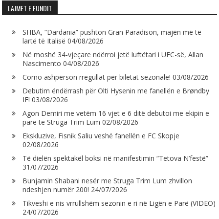
LAJMET E FUNDIT
SHBA, “Dardania” pushton Gran Paradison, majën më të
lartë të Italisë
04/08/2026
Në moshë 34-vjeçare ndërroi jetë luftëtari i UFC-së, Allan
Nascimento
04/08/2026
Como ashpërson rregullat për biletat sezonale!
03/08/2026
Debutim ëndërrash për Olti Hysenin me fanellën e Brøndby
IF!
03/08/2026
Agon Demiri me vetëm 16 vjet e 6 ditë debutoi me ekipin e
parë të Struga Trim Lum
02/08/2026
Ekskluzive, Fisnik Saliu veshë fanellën e FC Skopje
02/08/2026
Të dielën spektakël boksi në manifestimin “Tetova N’festë”
31/07/2026
Bunjamin Shabani nesër me Struga Trim Lum zhvillon
ndeshjen numër 200!
24/07/2026
Tikveshi e nis vrrullshëm sezonin e ri në Ligën e Parë (VIDEO)
24/07/2026