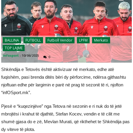
BALLINA
FUTBOLL
Futboll Vendor
LPFM
Merkato
TOP LAJME
infosport
-
10/06/2025
0
Shkëndija e Tetovës është aktivizuar në merkato, edhe atë
fuqishëm, pasi brenda ditës bëri dy përforcime, ndërsa gjithashtu
njoftuan edhe për largimin e parë në prag të sezonit të ri, njofton
“infOSport.mk”.
Pjesë e “kuqezinjëve” nga Tetova në sezonin e ri nuk do të jetë
mbrojtësi i krahut të djathtë, Stefan Kocev, vendin e të cilit me
shumë gjasa do e zë, Mevlan Murati, që rikthehet te Shkëndija pas
dy viteve të plota.