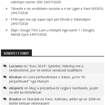
ndeshjen numër 200!
24/07/2026
Tikveshi e nis vrrullshëm sezonin e ri në Ligën e Parë (VIDEO)
24/07/2026
FFM vjen me një super lajm për tifozët e Shkëndijës!
24/07/2026
Ekipi i Struga Trim Lum u mirëprit nga numri 1 i Strugës,
Mendi Qyra
24/07/2026
KOMENTET E FUNDIT
Luciano
on
“Euro 2024”, Sylvinho: Ndeshja më e
rëndësishme, por në nëntor vendoset kualifikimi
Klodian
on
Lista përfundimtare e Italisë, ja tre “të
përjashtuarit” nga Mançini
eksperti
on
Muçi u prezantua te Legia e Varshavës, ja për
sa vite ka nënshkruar
Bradva
on
Skandali në Paris, Kultesku, arbitri që në 2008-ën
kishte tentuar vetëvrasjen!