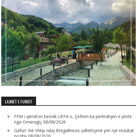
LAJMET E FUNDIT
FFM i qëndron besnik UEFA-s, Çeferin ka përkrahjen e plotë
nga Omeragiç
08/08/2026
Gafuri: Në Shtip ndaj Bregallnicës udhëtojmë për një rezultat
pozitiv
08/08/2026