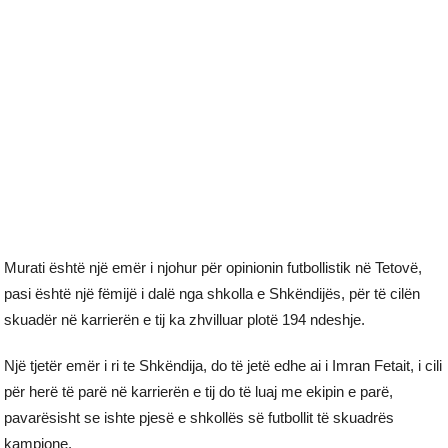
Murati është një emër i njohur për opinionin futbollistik në Tetovë,
pasi është një fëmijë i dalë nga shkolla e Shkëndijës, për të cilën
skuadër në karrierën e tij ka zhvilluar plotë 194 ndeshje.
Një tjetër emër i ri te Shkëndija, do të jetë edhe ai i Imran Fetait, i cili
për herë të parë në karrierën e tij do të luaj me ekipin e parë,
pavarësisht se ishte pjesë e shkollës së futbollit të skuadrës
kampione.