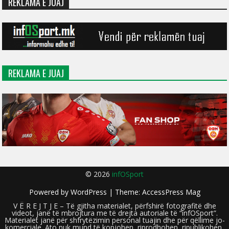
REKLAMA E JUAJ
REKLAMA E JUAJ
© 2026
infOSport
Powered by
WordPress
| Theme:
AccessPress Mag
V Ë R E J T J E – Të gjitha materialet, përfshirë fotografitë dhe
videot, janë të mbrojtura me të drejta autoriale të “infOSport”.
Materialet janë për shfrytëzimin personal tuajin dhe për qëllime jo-
komerciale. Ato nuk mund të kopjohen, riprodhohen, ripublikohen,