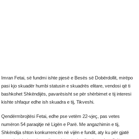
Imran Fetai, së fundmi ishte pjesë e Besës së Dobërdollit, mirëpo
pasi kjo skuadër humbi statusin e skuadrës elitare, vendosi që ti
bashkohet Shkëndijës, pavarësisht se për shërbimet e tij interesi
kishte shfaqur edhe ish skuadra e tij, Tikveshi.
Qendërmbrojtësi Fetai, edhe pse vetëm 22-vjeç, pas vetes
numëron 54 paraqitje në Ligën e Parë. Me angazhimin e tij,
Shkëndija shton konkurrencën në vijën e fundit, aty ku për gjatë