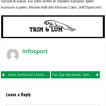
sezonit të kaluar, kur edhe arritën të shpallen kampion, fjalën
kryesore e patën, Mevlan Adili dhe Klisman Cake. (infOSport.mk)
Infosport
Post navigation
Interi Konfirmon Chivun Si Trajner! Nder Dhe Krenari Të Kthehem Për Të Përfaqësuar Këto Ngjyra
Pas Zija Merxhanit, Vjen Edhe Një Tjetër Largim Nga Shkëndija!
Leave a Reply