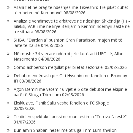
Asani flet në prag të ndeshjes me Tikveshin: Tre pikët duhet
të mbeten në Kumanovë!
08/08/2026
Analiza e vendimeve të arbitrëve në ndeshjen Shkëndija (H) –
Sileksi, VAR-i me në krye Benjamin Kerimin ndërhyri saktë në
tre situata
08/08/2026
SHBA, “Dardania” pushton Gran Paradison, majën më të
lartë të Italisë
04/08/2026
Në moshë 34-vjeçare ndërroi jetë luftëtari i UFC-së, Allan
Nascimento
04/08/2026
Como ashpërson rregullat për biletat sezonale!
03/08/2026
Debutim ëndërrash për Olti Hysenin me fanellën e Brøndby
IF!
03/08/2026
Agon Demiri me vetëm 16 vjet e 6 ditë debutoi me ekipin e
parë të Struga Trim Lum
02/08/2026
Ekskluzive, Fisnik Saliu veshë fanellën e FC Skopje
02/08/2026
Të dielën spektakël boksi në manifestimin “Tetova N’festë”
31/07/2026
Bunjamin Shabani nesër me Struga Trim Lum zhvillon