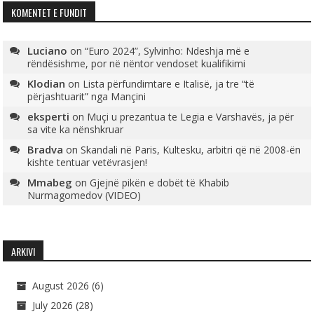
KOMENTET E FUNDIT
Luciano
on
“Euro 2024”, Sylvinho: Ndeshja më e
rëndësishme, por në nëntor vendoset kualifikimi
Klodian
on
Lista përfundimtare e Italisë, ja tre “të
përjashtuarit” nga Mançini
eksperti
on
Muçi u prezantua te Legia e Varshavës, ja për
sa vite ka nënshkruar
Bradva
on
Skandali në Paris, Kultesku, arbitri që në 2008-ën
kishte tentuar vetëvrasjen!
Mmabeg
on
Gjejnë pikën e dobët të Khabib
Nurmagomedov (VIDEO)
ARKIVI
August 2026
(6)
July 2026
(28)