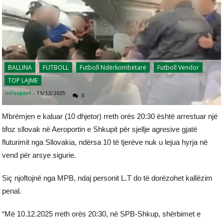
BALLINA
FUTBOLL
Futboll Ndërkombëtarë
Futboll Vendor
TOP LAJME
infosport
-
11/12/2025
0
Mbrëmjen e kaluar (10 dhjetor) rreth orës 20:30 është arrestuar një
tifoz sllovak në Aeroportin e Shkupit për sjellje agresive gjatë
fluturimit nga Sllovakia, ndërsa 10 të tjerëve nuk u lejua hyrja në
vend për arsye sigurie.
Siç njoftojnë nga MPB, ndaj personit L.T do të dorëzohet kallëzim
penal.
“Më 10.12.2025 rreth orës 20:30, në SPB-Shkup, shërbimet e