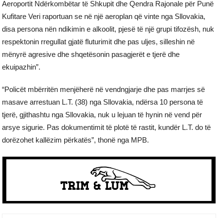
Aeroportit Ndërkombëtar të Shkupit dhe Qendra Rajonale për Punë
Kufitare Veri raportuan se në një aeroplan që vinte nga Sllovakia,
disa persona nën ndikimin e alkoolit, pjesë të një grupi tifozësh, nuk
respektonin rregullat gjatë fluturimit dhe pas uljes, silleshin në
mënyrë agresive dhe shqetësonin pasagjerët e tjerë dhe
ekuipazhin”.
“Policët mbërritën menjëherë në vendngjarje dhe pas marrjes së
masave arrestuan L.T. (38) nga Sllovakia, ndërsa 10 persona të
tjerë, gjithashtu nga Sllovakia, nuk u lejuan të hynin në vend për
arsye sigurie. Pas dokumentimit të plotë të rastit, kundër L.T. do të
dorëzohet kallëzim përkatës”, thonë nga MPB.