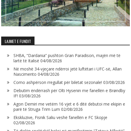
LAJMET E FUNDIT
SHBA, “Dardania” pushton Gran Paradison, majën më të
lartë të Italisë
04/08/2026
Në moshë 34-vjeçare ndërroi jetë luftëtari i UFC-së, Allan
Nascimento
04/08/2026
Como ashpërson rregullat për biletat sezonale!
03/08/2026
Debutim ëndërrash për Olti Hysenin me fanellën e Brøndby
IF!
03/08/2026
Agon Demiri me vetëm 16 vjet e 6 ditë debutoi me ekipin e
parë të Struga Trim Lum
02/08/2026
Ekskluzive, Fisnik Saliu veshë fanellën e FC Skopje
02/08/2026
Të dielën spektakël boksi në manifestimin “Tetova N’festë”