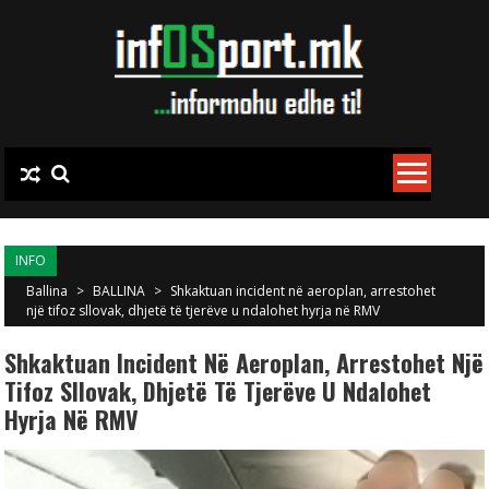
Skip to content
INFO
Ballina
>
BALLINA
>
Shkaktuan incident në aeroplan, arrestohet
një tifoz sllovak, dhjetë të tjerëve u ndalohet hyrja në RMV
Shkaktuan Incident Në Aeroplan, Arrestohet Një
Tifoz Sllovak, Dhjetë Të Tjerëve U Ndalohet
Hyrja Në RMV