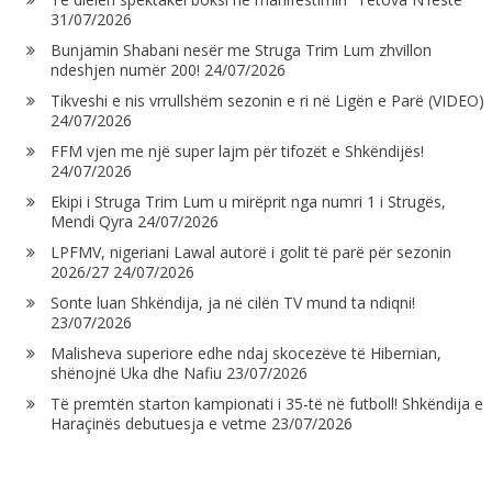
31/07/2026
Bunjamin Shabani nesër me Struga Trim Lum zhvillon
ndeshjen numër 200!
24/07/2026
Tikveshi e nis vrrullshëm sezonin e ri në Ligën e Parë (VIDEO)
24/07/2026
FFM vjen me një super lajm për tifozët e Shkëndijës!
24/07/2026
Ekipi i Struga Trim Lum u mirëprit nga numri 1 i Strugës,
Mendi Qyra
24/07/2026
LPFMV, nigeriani Lawal autorë i golit të parë për sezonin
2026/27
24/07/2026
Sonte luan Shkëndija, ja në cilën TV mund ta ndiqni!
23/07/2026
Malisheva superiore edhe ndaj skocezëve të Hibernian,
shënojnë Uka dhe Nafiu
23/07/2026
Të premtën starton kampionati i 35-të në futboll! Shkëndija e
Haraçinës debutuesja e vetme
23/07/2026