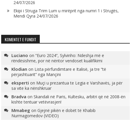
24/07/2026
Ekipi i Struga Trim Lum u mirëprit nga numri 1 i Strugës,
Mendi Qyra
24/07/2026
KOMENTET E FUNDIT
Luciano
on
“Euro 2024”, Sylvinho: Ndeshja më e
rëndësishme, por në nëntor vendoset kualifikimi
Klodian
on
Lista përfundimtare e Italisë, ja tre “të
përjashtuarit” nga Mançini
eksperti
on
Muçi u prezantua te Legia e Varshavës, ja për
sa vite ka nënshkruar
Bradva
on
Skandali në Paris, Kultesku, arbitri që në 2008-ën
kishte tentuar vetëvrasjen!
Mmabeg
on
Gjejnë pikën e dobët të Khabib
Nurmagomedov (VIDEO)