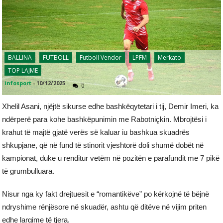
BALLINA
FUTBOLL
Futboll Vendor
LPFM
Merkato
TOP LAJME
infosport
-
10/12/2025
0
Xhelil Asani, njëjtë sikurse edhe bashkëqytetari i tij, Demir Imeri, ka
ndërperë para kohe bashkëpunimin me Rabotniçkin. Mbrojtësi i
krahut të majtë gjatë verës së kaluar iu bashkua skuadrës
shkupjane, që në fund të stinorit vjeshtorë doli shumë dobët në
kampionat, duke u renditur vetëm në pozitën e parafundit me 7 pikë
të grumbulluara.
Nisur nga ky fakt drejtuesit e “romantikëve” po kërkojnë të bëjnë
ndryshime rënjësore në skuadër, ashtu që ditëve në vijim priten
edhe largime të tjera.