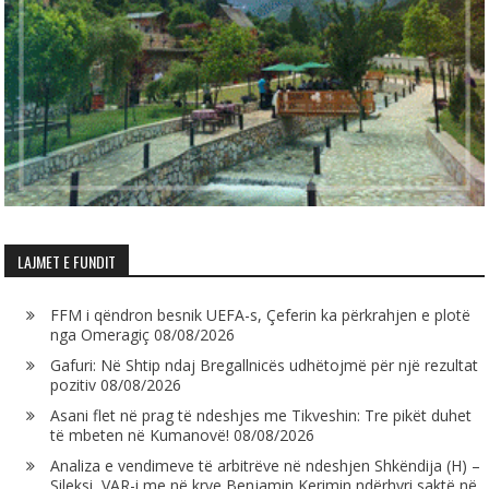
LAJMET E FUNDIT
FFM i qëndron besnik UEFA-s, Çeferin ka përkrahjen e plotë
nga Omeragiç
08/08/2026
Gafuri: Në Shtip ndaj Bregallnicës udhëtojmë për një rezultat
pozitiv
08/08/2026
Asani flet në prag të ndeshjes me Tikveshin: Tre pikët duhet
të mbeten në Kumanovë!
08/08/2026
Analiza e vendimeve të arbitrëve në ndeshjen Shkëndija (H) –
Sileksi, VAR-i me në krye Benjamin Kerimin ndërhyri saktë në