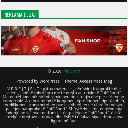
REKLAMA E JUAJ
© 2026
infOSport
Powered by
WordPress
| Theme:
AccessPress Mag
V Ë R E J T J E – Të gjitha materialet, përfshirë fotografitë dhe
videot, janë të mbrojtura me të drejta autoriale të “infOSport”.
Materialet janë për shfrytëzimin personal tuajin dhe për qëllime jo-
komerciale. Ato nuk mund të kopjohen, riprodhohen, ripublikohen,
modifikohen, transmetohen ose distribuohen në çfarëdo mënyre,
pa lejen paraprake të “infOSport”. Shfrytëzimi i materialeve nga
ndonjë portal ose medium tjetër, pa lejen e “infOSport”, është
shkelje e drejtave autoriale dhe është i ndaluar sipas dispozitave
ligjore në fuqi.