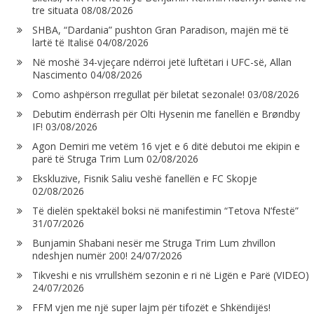
tre situata
08/08/2026
SHBA, “Dardania” pushton Gran Paradison, majën më të
lartë të Italisë
04/08/2026
Në moshë 34-vjeçare ndërroi jetë luftëtari i UFC-së, Allan
Nascimento
04/08/2026
Como ashpërson rregullat për biletat sezonale!
03/08/2026
Debutim ëndërrash për Olti Hysenin me fanellën e Brøndby
IF!
03/08/2026
Agon Demiri me vetëm 16 vjet e 6 ditë debutoi me ekipin e
parë të Struga Trim Lum
02/08/2026
Ekskluzive, Fisnik Saliu veshë fanellën e FC Skopje
02/08/2026
Të dielën spektakël boksi në manifestimin “Tetova N’festë”
31/07/2026
Bunjamin Shabani nesër me Struga Trim Lum zhvillon
ndeshjen numër 200!
24/07/2026
Tikveshi e nis vrrullshëm sezonin e ri në Ligën e Parë (VIDEO)
24/07/2026
FFM vjen me një super lajm për tifozët e Shkëndijës!