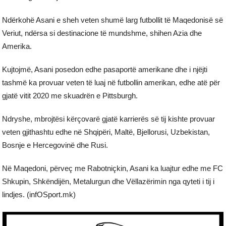
Ndërkohë Asani e sheh veten shumë larg futbollit të Maqedonisë së
Veriut, ndërsa si destinacione të mundshme, shihen Azia dhe
Amerika.
Kujtojmë, Asani posedon edhe pasaportë amerikane dhe i njëjti
tashmë ka provuar veten të luaj në futbollin amerikan, edhe atë për
gjatë vitit 2020 me skuadrën e Pittsburgh.
Ndryshe, mbrojtësi kërçovarë gjatë karrierës së tij kishte provuar
veten gjithashtu edhe në Shqipëri, Maltë, Bjellorusi, Uzbekistan,
Bosnje e Hercegovinë dhe Rusi.
Në Maqedoni, përveç me Rabotniçkin, Asani ka luajtur edhe me FC
Shkupin, Shkëndijën, Metalurgun dhe Vëllazërimin nga qyteti i tij i
lindjes. (infOSport.mk)